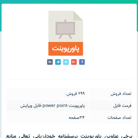
تعداد فروش
299 فروش
فرمت فایل
پاورپوینت-power point-قابل ویرایش
تعداد صفحات
34صفحه
برخی عناوین پاورپوینت پرسشنامه خودارزیابی تعالی منابع