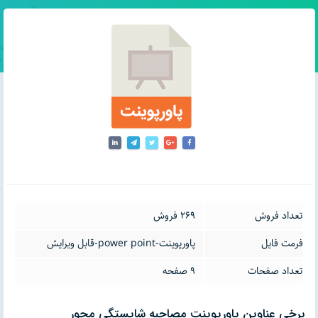
تعداد فروش
269 فروش
فرمت فایل
پاورپوینت-power point-قابل ویرایش
تعداد صفحات
9 صفحه
برخی عناوین پاورپوینت مصاحبه شایستگی محور