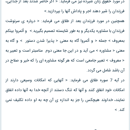
در مورد حقوق زنان شیرده نیز می فرماید: < اگر حاضر شدند بعد از جدایی،
فرزندان را شیر دهند اجر و پاداش آنها را بپردازید.>
همچنین در مورد فرزندان بعد از طلاق می فرماید: < درباره ی سرنوشت
فرزندان با مشاوره یکدیگر و به طور شایسته تصمیم بگیرید.> و أتمروا بینکم
بمعروف > جمله < و أتمروا گاه به معنی < پذیرا شدن دستور > و گاه به
معنی < مشاوره > می آید و در این جا معنی دوم مناسبتر است و تعبیر به
< معروف > تعبیر جامعی است که هر گونه مشاوره ای را که خیر و صلاح در
آن باشد شامل می گردد.
در آیه 7 سوره طلاق می فرماید: < آنهایی که امکانات وسیعی دارند از
امکانات خود انفاق کنند و آنها که تنگ دستند از آنچه خدا به آنها داده انفاق
نمایند، خداوند هیچکس را جز به اندازه ی آن چه به او داده تکلیف نمی
کند. >