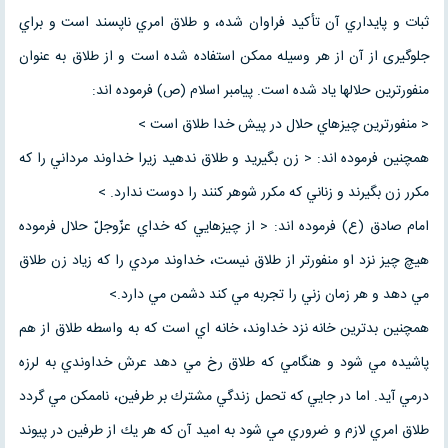
ثبات و پايداري آن تأكيد فراوان شده، و طلاق امري ناپسند است و براي
جلوگيری از آن از هر وسيله ممكن استفاده شده است و از طلاق به عنوان
منفورترين حلالها ياد شده است. پيامبر اسلام (ص) فرموده اند:
< منفورترين چيزهاي حلال در پيش خدا طلاق است >
همچنين فرموده اند: < زن بگيريد و طلاق ندهيد زيرا خداوند مرداني را كه
مكرر زن بگيرند و زناني كه مكرر شوهر كنند را دوست ندارد. >
امام صادق (ع) فرموده اند: < از چيزهايي كه خداي عزّوجلّ حلال فرموده
هيچ چيز نزد او منفورتر از طلاق نيست، خداوند مردي را كه زياد زن طلاق
مي دهد و هر زمان زني را تجربه مي كند دشمن مي دارد.>
همچنين بدترین خانه نزد خداوند، خانه اي است كه به واسطه طلاق از هم
پاشيده مي شود و هنگامي كه طلاق رخ مي دهد عرش خداوندي به لرزه
درمي آيد. اما در جايي كه تحمل زندگي مشترك بر طرفين، ناممكن مي گردد
طلاق امري لازم و ضروري مي شود به اميد آن كه هر يك از طرفين در پيوند