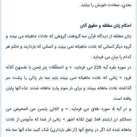
بعدي، سعادت خويش را بيابند.
احکام زنان مطلقه و حقوق آنان
زنان مطلقه از دیدگاه قرآن سه گروهند، گروهی که عادات ماهیانه می بینند و
گروه دیگر کسانی که عادت ماهیانه نمی بینید و کسانی که باردارند و حکم هر
کدام را بیان می فرماید.
در سوره بقره آیه 228 می فرماید: < و المطلّقات یتر بّصن با نفسهنّ ثلاثه
قروء > زنانی که عادت ماهیانه نمی بینند باید سه بار پاکی را پشت سر
گذاشته عادت ماهانه ببینند و برای بار سوم وارد ماهانه شدند عدّه آنها پایان
یافته است.
و در آیه 4 سوره طلاق می فرماید: < و اللائی یئسن من المحیض من
نسائکم ان ارتبتم فعدّ تهنّ ثلاثه اشهر > زنانی از شما که مأیوس از عادت
ماهانه شده اند اگر در وضع آنها (از نظر بارداری) شک کنید عدّه آنها سه ماه