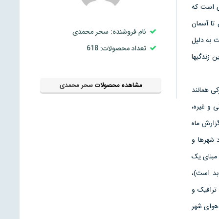
ری است که
تا آسمان
نام فروشنده: سحر محمدی
ت به دلیل
تعداد محصولات: 618
 زندگی­ها
مشاهده محصولات
سحر محمدی
کی همانند
ی و غیره،
گزارش ماه
مورد شهرها و
 مبنای یک
بد است)،
ه معنای حجم بالای ترافیک و
 هوای شهر