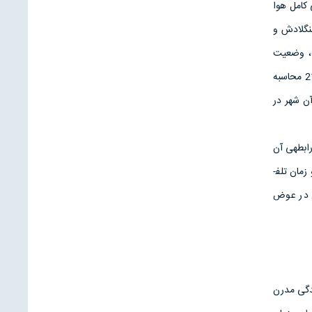
90.96 که یعنی شهر تهران تنها 10% با آلودگی کامل هوا
بنگلادش و
ت، وضعیت
بهداشت، قیمت برای مصرف­کننده، نسبت قیمت مسکن به نرخ درآمد، و دو شاخص مذکور است، برابر با -21.62 محاسبه
اه وضعیت بغرنج آن شهر در
ابطه­ی آن
با فرهنگ بپردازیم و در این مسیر به تبیین اَشکال گوناگون زمان، تلاقی آن­ها با یکدیگر، مسئله­ی زمان حمل­ونقل و زمان تلف­
ن در عوض
ندگی مدرن