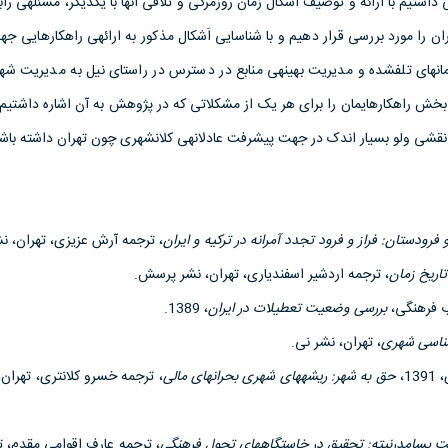
تیم با ارائه و توصیف اَشکال زمان روزمرگی و تلاقی آن­ها با یکدیگر، مسئله­ی راب
های تلف­شده و مدیریت بهینه­ی منابع در دسترس در راستای نیل به مدیریت شهر
م نقشی ولو بسیار اندک در جهت پیشرفت عادلانه­ی کلان­شهری چون تهران داشته باشی
فرودستان: فراز و فرود تجدد آمرانه در ترکیه و ایران
، ترجمه آرش عزیزی، تهران، ن
تاریخ زمان
، ترجمه اردشیر اسفندیاری، تهران، نشر پرسش.
اب فرهنگی،
بررسی وضعیت تعطیلات در ایران
، 1389.
شناسی شهری
، تهران، نشر نی.
1،
حق به شهر: ریشه­های شهری بحران­های مالی
، ترجمه خسرو کلانتری، تهران،
پسامدرنیته: تحقیق در خاستگاه­های تحول فرهنگی
، ترجمه عارف اقوامی مقدم، ت