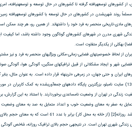
 از کشورهای توسعه­یافته گرفته تا کشورهای در حال توسعه و توسعه­نیافته، ام
لماً روند شهری­شدن در کشورهای در حال توسعه با کشورهای توسعه­یافته زمین 
ترهای مادی-تاریخی منحصر به فرد خود را داشته­اند. از همین رو، هر چند ممکن اس
زندگی شهری مدرن در شهرهای کشورهای گوناگون وجود داشته باشد، اما کیفیت این
ا) به­کلی از یکدیگر متفاوت است.
یران از لحاظ خصوصیت­های فضایی-زمانی-مکانی ویژگی­های منحصر به فرد و نیز مشتر
 فضایی شهر و ایجاد مشکلاتی از قبیل ترافیک­های سنگین، آلودگی هوا، آلودگی صوت
ی ایران و حتی جهان، در زمره­ی «ترین­ها» قرار داده است. به عنوان مثال، بنابر 
آگوست 2013 (مرداد ماه 1392) سایت نامبئو، بزرگ­ترین پایگاه داده­های جمع­آوری­شده به کمک کاربران در 
ت زندگی در تهران از وضعیت نامساعدی برخوردارند. با استناد به این گزارش، بر
ایل به صفر به معنای وضعیت خوب و اعداد متمایل به صد به معنای وضعیت 
شاخص ترافیکی زمان آمد و شد روزانه[2] (از خانه به محل کار) برابر با عدد 61 است که ب
­ی زندگی شهری تهران است. در نتیجه­ی حجم بالای ترافیک روزانه، شاخص آلودگی