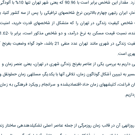
تهران نیز وضعیت اسفناکی دارد. مقدار این شاخص برابر است با 
ر، ایران رتبه­ی چهارم بالاترین نرخ شاخص­های ترافیکی را پس از سه کشور کنیا، 
ت شاخص کیفیت زندگی در تهران را که متشکل از شاخص­های قدرت خرید، امنی
کرده است. اینکه نرخ کلی کیفیت زندگی در شهری مانند تهران عدد منفی 21 باشد، خود گو
شهری است.
عی داریم به بررسی یکی از عناصر بغرنج زندگی شهری در تهران، یعنی عنصر زمان و ر
ن فراغت، کلیشه­های زمان حاد-اقتصادی­شده و سرانجام رویکرد فرهنگی به زما
دازیم.
زانه­ی آن در قالب زمان روزمرگی از جمله عناصر اصلی تشکیل­دهنده­ی ساختار ز