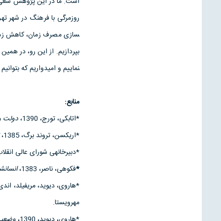
است. ما در این پژوهش سعی داش
سازی مصرف زمان، کاهش زمان­
نماییم و امیدواریم که بتوانی
منابع:
*اتابکی، تورج، 1390،
دولت و 
*اریکسن، تروند برگ، 1385،
*دبیرخانه­ی شورای عالی انقل
*
فکوهی، ناصر، 1383،
انسان­
*هاروی، دیوید، مری­فیلد، اندی، 391
مهرویستا.
*هاروی، دیوید، 1390،
وضعیت 