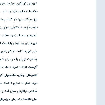
شهرهای گوناگون سرتاسر جهان،
مختصات خاص خود را دارد. مس
فرق می­کند، زیرا هر کدام بس
جهانی­سازی شباهت­هایی میان 
(نحوه­ی مصرف زمان، مکان، فض
شهر تهران به عنوان پایتخت ا
سایر شهرها دارد. تراکم بالای
وضعیت تهران را در میان شهرها
کشورهای جهان، شاخص­های کیفی
طیف صفر تا صدی (اعداد متم
زمان تلف­شده در زمان روزمره