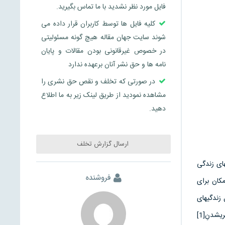
فایل مورد نظر نشدید با ما تماس بگیرید.
کلیه فایل ها توسط کاربران قرار داده می
شوند سایت جهان مقاله هیچ گونه مسئولیتی
در خصوص غیرقانونی بودن مقالات و پایان
نامه ها و حق نشر آنان برعهده ندارد
در صورتی که تخلف و نقص حق نشری را
مشاهده نمودید از طریق لینک زیر به ما اطلاع
دهید.
ارسال گزارش تخلف
های زندگی
فروشنده
کان برای
زندگی­های
روزمره­ی ساکنان شهرها خود گواهی است بر اهمیت فزاینده­ی زمان/مکان شهری مدرن. البته چگونگی شهری­شدنِ[1]