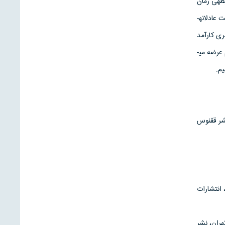
طه­ی زمان
روزمرگی با فرهنگ در شهر تهران را مورد بررسی قرار دهیم و با شناسایی اَشکال مذکور به ارائه­ی راه­کارهایی جهت عادلانه­
ی کارآمد
بپردازیم. از این رو، در همین بخش راه­کارهایمان را برای هر یک از مشکلاتی که در پژوهش به آن اشاره داشتیم عرضه می­
م.
شر ققنوس
 انتشارات
هران، نشر