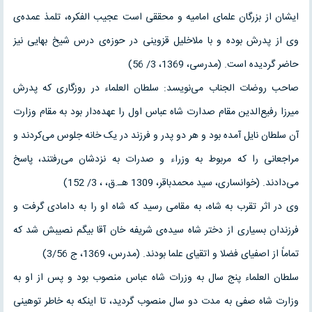
ایشان از بزرگان علمای امامیه و محققی است عجیب الفکره، تلمذ عمده‌ی
وی از پدرش بوده و با ملاخلیل قزوینی در حوزه‌ی درس شیخ بهایی نیز
حاضر گردیده است. (مدرسی، 1369، 3/ 56)
صاحب روضات الجناب می‌نویسد: سلطان العلماء در روزگاری که پدرش
میرزا رفیع‌الدین مقام صدارت شاه عباس اول را عهده‌دار بود به مقام وزارت
آن سلطان نایل آمده بود و هر دو پدر و فرزند در یک خانه جلوس می‌کردند و
مراجعانی را که مربوط به وزراء و صدرات به نزدشان می‌رفتند، پاسخ
می‌دادند. (خوانساری، سید محمدباقر، 1309 هـ.ق، ، 3/ 152)
وی در اثر تقرب به شاه، به مقامی رسید که شاه او را به دامادی گرفت و
فرزندان بسیاری از دختر شاه سیده‌ی شریفه خان آقا بیگم نصیبش شد که
تماماً از اصفیای فضلا و اتقیای علما بودند. (مدرس، 1369، ج 3/56)
سلطان العلماء پنج سال به وزرات شاه عباس منصوب بود و پس از او به
وزارت شاه صفی به مدت دو سال منصوب گردید، تا اینکه به خاطر توهینی