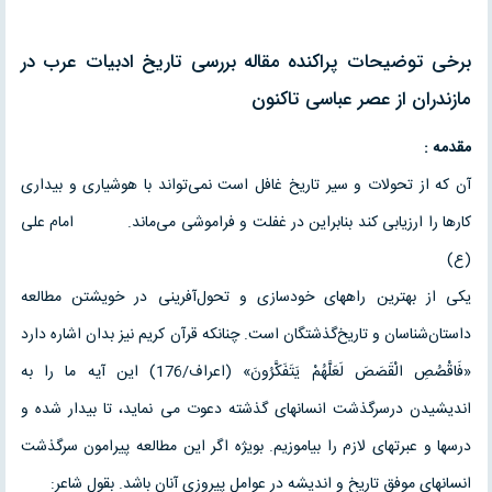
برخی توضیحات پراکنده مقاله بررسی تاريخ ادبيات عرب در
مازندران از عصر عباسی تاكنون
مقدمه :
آن که از تحولات و سیر تاریخ غافل است نمی‌تواند با هوشیاری و بیداری
کارها را ارزیابی کند بنابراین در غفلت و فراموشی می‌ماند. امام علی
(ع)
یکی از بهترین راههای خودسازی و تحول‌آفرینی در خویشتن مطالعه
داستان‌شناسان و تاریخ‌گذشتگان است. چنانکه قرآن کریم نیز بدان اشاره دارد
«فَاقْصُصِ الْقَصَصَ لَعَلَّهُمْ یَتَفَکَّرُونَ» (اعراف/176) این آيه ما را به
اندیشیدن درسرگذشت انسانهای گذشته دعوت می نماید، تا بیدار شده و
درسها و عبرتهای لازم را بیاموزیم. بویژه اگر این مطالعه پیرامون سرگذشت
انسانهای موفق تاریخ و اندیشه در عوامل پیروزی آنان باشد. بقول شاعر: