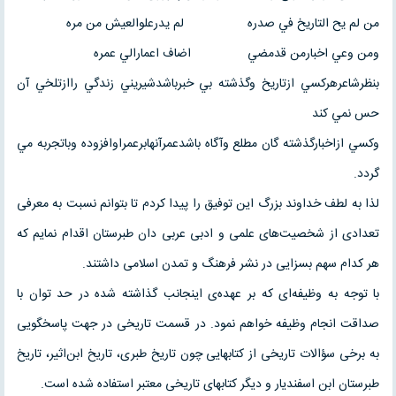
من لم يح التاريخ في صدره لم يدرعلوالعيش من مره
ومن وعي اخبارمن قدمضي اضاف اعمارالي عمره
بنظرشاعرهركسي ازتاريخ وگذشته بي خبرباشدشيريني زندگي راازتلخي آن
حس نمي كند
وكسي ازاخبارگذشته گان مطلع وآگاه باشدعمرآنهابرعمراوافزوده وباتجربه مي
گردد.
لذا به لطف خداوند بزرگ این توفیق را پیدا کردم تا بتوانم نسبت به معرفی
تعدادی از شخصیت‌های علمی و ادبی عربی دان طبرستان اقدام نمایم که
هر کدام سهم بسزایی در نشر فرهنگ و تمدن اسلامی داشتند.
با توجه به وظیفه‌ای که بر عهده‌ی اینجانب گذاشته شده در حد توان با
صداقت انجام وظیفه خواهم نمود. در قسمت تاریخی در جهت پاسخگویی
به برخی سؤالات تاریخی از کتابهایی چون تاریخ طبری، تاریخ ابن‌اثیر، تاریخ
طبرستان ابن اسفندیار و دیگر کتابهای تاریخی معتبر استفاده شده است.