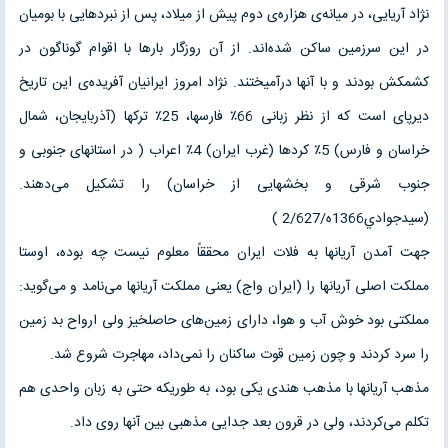
نژاد آریایی، در میانه‌ی هزاره‌ی دوم پیش از میلاد، پس از نبردهایی با بومیان
در این سرزمین ساکن شده‌اند. از آن روزگار بارها با اقوام گوناگون در
کشمکش بودند و با آنها درآمیختند. نژاد امروز ایرانیان آفریده‌ی این تاریخ
دیرپای است که از نظر زبانی 66٪ فارسها، 25٪ ترکها (آذربایجان، شمال
خراسان و فارس) 5٪ کردها (غرب ایران) 4٪ اعراب ( در استانهای جنوبی و
جنوب شرقی و بخشهایی از خراسان) را تشکیل می‌دهند.
(سيدجوادي1366ه/2/627 )
جهت آمدن آریانها به فلات ایران محققاً معلوم نیست چه بوده، اوستا
مملکت اصلی آریانها را (ایران واج) یعنی مملکت آریانها می‌نامد و می‌گوید:
مملکتی بود خوش آب و هوا، دارای زمین‌های حاصلخیز ولی ارواح بد زمین
را سرد کردند و چون زمین قوت ساکنان را نمی‌داد، مهاجرت شروع شد.
مذهب آریانها با مذهب هندی یکی بود، به طوریکه حتی به زبان واحدی هم
تکلم می‌کردند، ولی در قرون بعد جدایی مذهبی بین آنها روی داد.