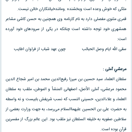
ملکی که خوش وعده است وبخشنده .ومانندخيانتكاران خائن نيست.
قمری مثنوی مفصلی دارد به نام کارنامه وی همچنین به حسن کاشی مشاعر
همشهری خود توجه داشته است چنانکه در یکی از سرود‌های خود آورده
است:
سقی الله ایام وصل الحبائب چون عهد شباب از فراوان اطایب
مرعشي آملی :
سلطان العلماء سید حسین بن میرزا رفیع‌الدین محمد بن امیر شجاع الدین
محمود مرعشی، آملی الأصل، اصفهانی المنشأ و الموطن، ملقب به سلطان
العلماء و علاء‌الدین، حسینی النسب که نسب شریفش بابیست و نه واسطه
به حضرت علی بن الحسین علیهما‌السلام می‌رسد، به جهت وزارت بعضی از
سلاطین صفویه به خلیفه السلطان نیز ملقب بود. این عالم بزرگ از مفسرین
قرآن بوده است.