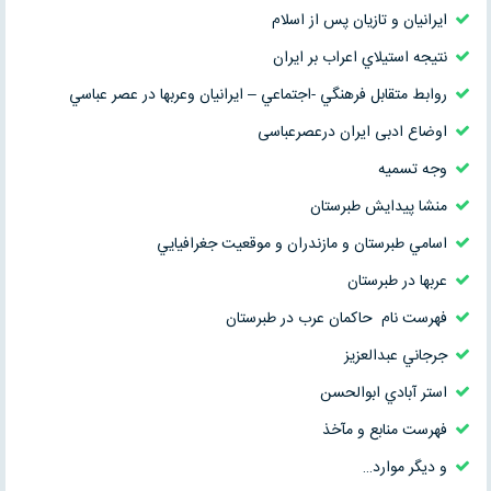
ايرانيان و تازيان پس از اسلام
نتيجه استيلاي اعراب بر ايران
روابط متقابل فرهنگي -اجتماعي – ايرانیان وعربها در عصر عباسي
اوضاع ادبی ایران درعصرعباسی
وجه تسميه
منشا پيدايش طبرستان
اسامي طبرستان و مازندران و موقعيت جغرافيايي
عربها در طبرستان
فهرست نام حاكمان عرب در طبرستان
جرجاني عبدالعزيز
استر آبادي ابوالحسن
فهرست منابع و مآخذ
و دیگر موارد…