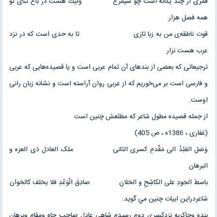
قمری ار چند یگانه است چو سیمرغ وليك هست در باغ ثنای تو
همه فصل هزار
قوت ناطقه‌ی من به زبا تازی تا به حدی است که در نزد
عرب هست نزار
ترجیعاتی که بعضی از بندهای آن تمام عربی است و یا قصیده‌هایی که عربی
و فارسی است بر می‌خوریم که از عربی روان آراسته است و نشانه زبان رانی
اوست.
از جمله قصیده مطول شاعر که مطلعش چنین است
(غفاری ، 1386ه ، ص 405)
وَصَل العَبْدُ الی مَقْدمِ کسری الثانی ملک العادل ذی العزه و
البرهان
باسط الجودِ علی الکاشِحِ و الخلانِ صادِقَ الْوَعْدِ فلا یخلف کالخوان
شاعردراين ابيات چنين مي گويد:
بنده وچاکربه نزدکسری دوم رسیدم شاهی عادل صاحب جاه ومقام وبرهان