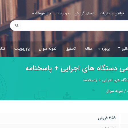
قوانین و مقررات
ارسال گزارش
درباره ما
پنل فروشنده
انی
پروژه
مقاله
تحقیق
نمونه سوال
پاورپوینت
کتا
می دستگاه های اجرایی + پاسخنامه
گاه های اجرایی + پاسخنامه
/
نمونه سوال
359 فروش