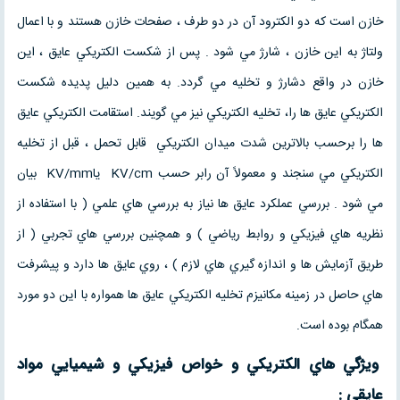
خازن است كه دو الكترود آن در دو طرف ، صفحات خازن هستند و با اعمال
ولتاژ به اين خازن ، شارژ مي شود . پس از شكست الكتريكي عايق ، اين
خازن در واقع دشارژ و تخليه مي گردد. به همين دليل پديده شكست
الكتريكي عايق ها را، تخليه الكتريكي نيز مي گويند. استقامت الكتريكي عايق
ها را برحسب بالاترين شدت میدان الكتريكي قابل تحمل ، قبل از تخليه
الكتريكي مي سنجند و معمولاً آن رابر حسب KV/cm ياKV/mm بيان
مي شود . بررسي عملكرد عايق ها نياز به بررسي هاي علمي ( با استفاده از
نظريه هاي فيزيكي و روابط رياضي ) و همچنين بررسي هاي تجربي ( از
طريق آزمايش ها و اندازه گيري هاي لازم ) ، روي عايق ها دارد و پيشرفت
هاي حاصل در زمينه مكانيزم تخليه الكتريكي عايق ها همواره با اين دو مورد
همگام بوده است.
ويژگي هاي الكتريكي و خواص فيزيكي و شيميايي مواد
عايقي :