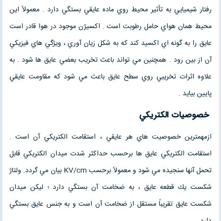
رفتار شيميايي به تأثير محيط روي ماده عايقي بستگي دارد . معمولاً اين
محيط همان هواي حامل رطوبت است . اكسيژن موجود در هوا قادر است
عايق را به گونه اي اكسيد كند كه به شكل زيان آوري ، ويژگي هاي فيزيكي
آن از بين رود . همچنين مي تواند باعث تخريب بعضي عايق ها شود . به
علاوه اثرات تخريبي روي سطح عايق باعث مي شود كه مقاومت عايقي
پايين بيايد .
خصوصيات الكتريكي
ازمهمترين خصوصيت هاي هر عايقي ، استقامت الكتريكي آن است .
استقامت الكتريكي عايق ها برحسب حداكثر شدت ميدان الكتريكي قابل
تحمل آنها سنجيده مي شود و معمولاً برحسب KV/cm بيان مي گردد. ولتاژ
شكست يك قطعه عايق ، به ضخامت آن بستگي دارد ؛ ليكن ميدان
شكست عايق تقريباً مستقل از ضخامت آن است و به جنس عايق بستگي