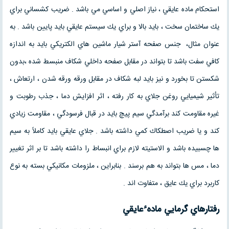
استحكام ماده عايقي ، نياز اصلي و اساسي مي باشد . ضريب كشساني براي
يك ساختمان سخت ، بايد بالا و براي يك سيستم عايقي بايد پايين باشد . به
عنوان مثال، جنس صفحه آستر شيار ماشين هاي الكتريكي بايد به اندازه
كافي سفت باشد تا بتواند در مقابل صفحه داخلي شكاف منبسط شده ،‌بدون
شكستن تا بخورد و نيز بايد لبه شكاف در مقابل ورقه ورقه شدن ، ارتعاش ،
تأثير شيميايي روغن جلاي به كار رفته ، اثر افزايش دما ، جذب رطوبت و
غيره مقاومت كند برآمدگي سيم پيچ بايد در قبال فرسودگي ، مقاومت زيادي
كند و يا ضريب اصطكاك كمي داشته باشد . جلاي عايقي بايد كاملاً به سيم
ها چسبيده باشد و الاستیته لازم براي انبساط را داشته باشد تا بر اثر تغيير
دما ، مس ها بتواند به هم برسند . بنابراين ، ملزومات مكانيكي بسته به نوع
كاربرد براي يك عايق ، متفاوت اند .
ء
رفتارهاي گرمايي ماده
عايقي