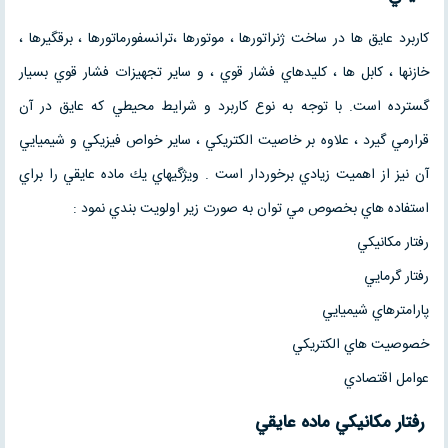
كاربرد عايق ها در ساخت ژنراتورها ، موتورها ،‌ترانسفورماتورها ، برقگيرها ،
خازنها ، كابل ها ، كليدهاي فشار قوي ، و ساير تجهيزات فشار قوي بسيار
گسترده است. با توجه به نوع كاربرد و شرايط محيطي كه عايق در آن
قرارمي گيرد ، علاوه بر خاصيت الكتريكي ، ساير خواص فيزيكي و شيميايي
آن نيز از اهميت زيادي برخوردار است . ويژگيهاي يك ماده عايقي را براي
استفاده هاي بخصوص مي توان به صورت زير اولويت بندي نمود :
رفتار مكانيكي
رفتار گرمايي
پارامترهاي شيميايي
خصوصيت هاي الكتريكي
عوامل اقتصادي
رفتار مكانيكي ماده عايقي