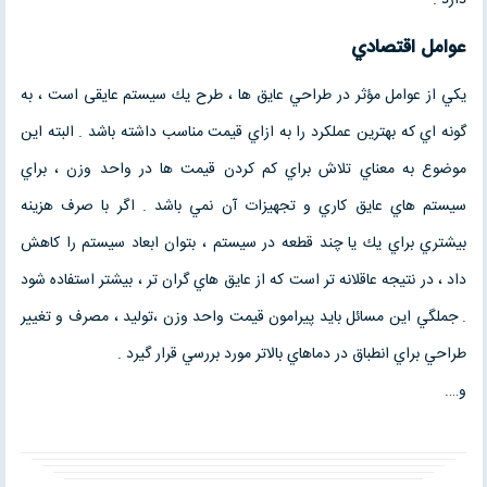
دارد .
عوامل اقتصادي
يكي از عوامل مؤثر در طراحي عايق ها ، طرح يك سيستم عایقی است ، به
گونه اي كه بهترين عملكرد را به ازاي قيمت مناسب داشته باشد . البته اين
موضوع به معناي تلاش براي كم كردن قيمت ها در واحد وزن ، براي
سيستم هاي عايق كاري و تجهيزات آن نمي باشد . اگر با صرف هزينه
بيشتري براي يك يا چند قطعه در سيستم ، بتوان ابعاد سيستم را كاهش
داد ، در نتيجه عاقلانه تر است كه از عايق هاي گران تر ، بيشتر استفاده شود
. جملگي اين مسائل بايد پيرامون قيمت واحد وزن ،توليد ، مصرف و تغيير
طراحي براي انطباق در دماهاي بالاتر مورد بررسي قرار گيرد .
و….