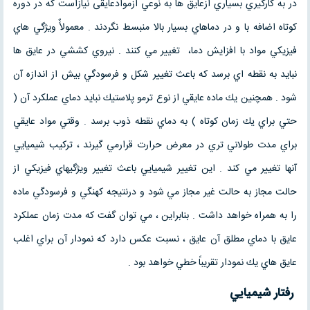
در به كارگيري بسياري ازعايق ها به نوعي ازموادعایقی نيازاست كه در دوره
كوتاه اضافه با و در دماهاي بسيار بالا منبسط نگردند . معمولاًٌ ويژگي هاي
فيزيكي مواد با افزايش دما، تغيير مي كنند . نيروي كششي در عايق ها
نبايد به نقطه اي برسد كه باعث تغيير شكل و فرسودگي بيش از اندازه آن
شود . همچنين يك ماده عايقي از نوع ترمو پلاستيك نبايد دماي عملكرد آن (
حتي براي یك زمان كوتاه ) به دماي نقطه ذوب برسد . وقتي مواد عايقي
براي مدت طولاني تري در معرض حرارت قرارمي گيرند ، تركيب شيميايي
آنها تغيير مي كند . اين تغيير شيميايي باعث تغيير ويژگيهاي فيزيكي از
حالت مجاز به حالت غير مجاز مي شود و درنتيجه كهنگي و فرسودگي ماده
را به همراه خواهد داشت . بنابراين ، مي توان گفت كه مدت زمان عملكرد
عايق با دماي مطلق آن عايق ، نسبت عكس دارد كه نمودار آن براي اغلب
عايق هاي يك نمودار تقريباً خطي خواهد بود .
رفتار شيميايي