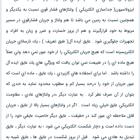
ايزولاسيون( جداسازي الكتريكي ) ولتاژهاي فشار قوي نسبت به یكديگر و
همچنين نسبت به زمين مي باشد تا هم ولتاژ و جريان فشارقوي در مسير
مربوط به خود قرارگيرند و هم از بروز خسارت و ضرر و زيان به افراد و
تجهيزات جلوگيري شود . عايق ايده آل( طبق تعريف ) ، يك نارساناي جريان
الكتريسيته است كه هيچ جريان الكتريكي را از خود عبور نمي دهد ولي عملاً
هيچ ماده اي را در طبيعت نمي توان يافت كه ويژگي هاي یك عايق ايده آل
را داشته باشد . اما براي استفاده هاي كاربردي ، یك عايق ، ماده اي است كه
عبور جريان از خود را درحد بسيار كم و مطلوب محدود نمايد به حدی که
بتوان از آن صرف نظر كرد . به عبارت ديگر ،‌در ولتاژهاي عادي ، مقاومت
الكتريكي عايق خيلي زياد است . اگر در ولتاژهاي بسيار بالا از عايق ، جريان
قابل ملاحظه اي عبور كند در حقيقت ، عايق ديگر خاصيت عايقي خود را از
دست داده است و دچار شكست الكتريكي مي شود ؛ به عبارت ديگر ، عايق
تبديل به هادي مي شود . قبل از بروز شكست در عايق ها ، عايق شبيه به