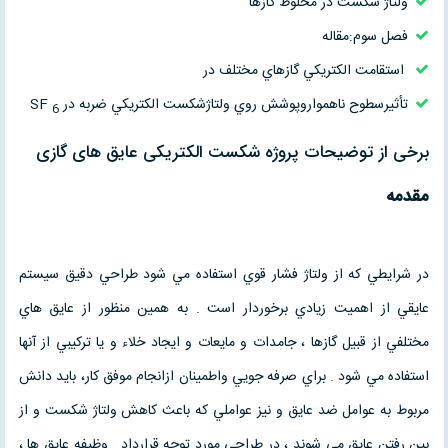
ولتاژ شکست در مخلوط گازها
فصل سوم:مقاله
استقامت الكتريكي گازهاي مختلف در
تأثيرسطوح ناهمواروپوشش روي ولتاژشكست الكتريكي ضربه در
SF
6
برخی از توضیحات پروژه شکست الکتریکی عایق های گازی
مقدمه
در شرايطي كه از ولتاژ فشار قوي استفاده مي شود طراحي دقيق سيستم
عايقي از اهميت زيادي برخوردار است . به همين منظور از عايق هاي
مختلفي از قبيل گازها ، جامدات و مايعات و ايجاد خلاء و يا تركيبي از آنها
استفاده مي شود . براي صرفه جويي واطمينان ازانجام موفق كار، بايد دانش
مربوط به عوامل ضد عايق و نيز عواملي كه باعث كاهش ولتاژ شكست و از
بين رفتن عايق مي شوند ، در طراحي مورد توجه قرارداد . وظيفه عايق ها ،