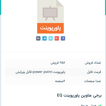
تعداد فروش
258 فروش
فرمت فایل
پاورپوینت-power point-قابل ویرایش
تعدا صفحات
6صفحه
برخی عناوین پاورپوینت EQ
هوش هیجانی