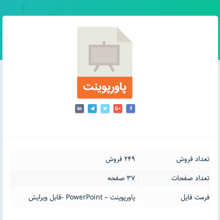
تعداد فروش
249 فروش
تعداد صفحات
37 صفحه
فرمت فایل
پاورپوینت – PowerPoint -قابل ویرایش