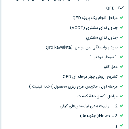
کمک QFD
مراحل انجام یک پروژه QFD
جدول ندای مشتری (VOCT)
جدول نداي مشتري
نمودار وابستگی بین عوامل (jiro kawakita)
“ نمودار درختی “
مدل کانو
تشریح روش چهار مرحله ای QFD
مرحله اول : ماتریس طرح ریزی محصول ) خانه کیفیت )
مراحل تكميل خانة كيفيت
2 – اولويت بندي نيازمندي‌هاي كيفي
3 ـ Hows( چگونه‌ها )
و…