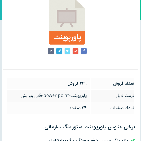
تعداد فروش
249 فروش
فرمت فایل
پاورپوینت-power point-قابل ویرایش
تعداد صفحات
24 صفحه
برخی عناوین پاورپوینت منتورینگ سازمانی
منتورینگ چیست؟ قصه فونگ و گنج پادشاهان