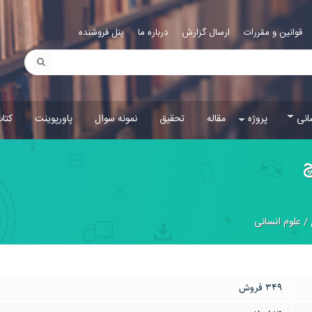
قوانین و مقررات
ارسال گزارش
درباره ما
پنل فروشنده
انی
پروژه
مقاله
تحقیق
نمونه سوال
پاورپوینت
کتا
چ
/
علوم انسانی
349 فروش