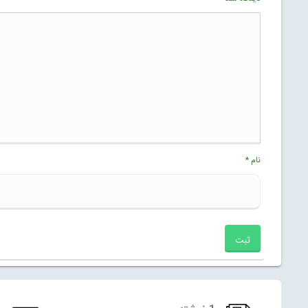
نام
*