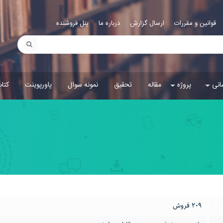
قوانین و مقررات
ارسال گزارش
درباره ما
پنل فروشنده
انی
پروژه
مقاله
تحقیق
نمونه سوال
پاورپوینت
کتا
209 فروش