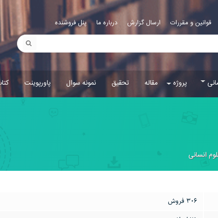
قوانین و مقررات
ارسال گزارش
درباره ما
پنل فروشنده
انی
پروژه
مقاله
تحقیق
نمونه سوال
پاورپوینت
کتا
وم انسانی
306 فروش