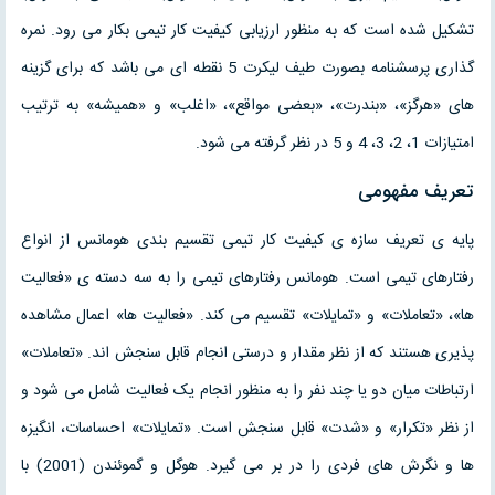
تشکیل شده است که به منظور ارزیابی کیفیت کار تیمی بکار می رود. نمره
گذاری پرسشنامه بصورت طیف لیکرت 5 نقطه ای می باشد که برای گزینه
های «هرگز»، «بندرت»، «بعضی مواقع»، «اغلب» و «همیشه» به ترتیب
امتیازات 1، 2، 3، 4 و 5 در نظر گرفته می شود.
تعریف مفهومی
پایه ی تعریف سازه ی کیفیت کار تیمی تقسیم بندی هومانس از انواع
رفتارهای تیمی است. هومانس رفتارهای تیمی را به سه دسته ی «فعالیت
ها»، «تعاملات» و «تمایلات» تقسیم می کند. «فعالیت ها» اعمال مشاهده
پذیری هستند که از نظر مقدار و درستی انجام قابل سنجش اند. «تعاملات»
ارتباطات میان دو یا چند نفر را به منظور انجام یک فعالیت شامل می شود و
از نظر «تکرار» و «شدت» قابل سنجش است. «تمایلات» احساسات، انگیزه
ها و نگرش های فردی را در بر می گیرد. هوگل و گموئندن (2001) با