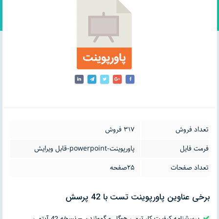
تعداد فروش
317 فروش
فرمت فایل
پاورپوینت-powerpoint-قابل ویرایش
تعداد صفحات
25صفحه
برخی عناوین پاورپوینت تست با 42 پرسش
پرسشنامه کیفیت کار تیمی هوگل و گموئندن – نسخه 42 آیتمی