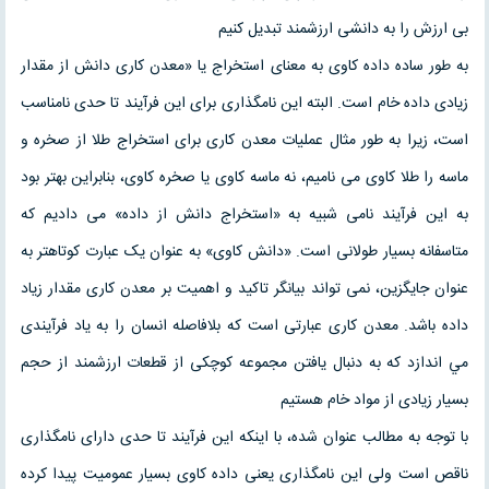
بی ارزش را به دانشی ارزشمند تبديل کنيم
به طور ساده داده کاوی به معنای استخراج يا «معدن کاری دانش از مقدار
زيادی داده خام است. البته اين نامگذاری برای اين فرآيند تا حدی نامناسب
است، زيرا به طور مثال عمليات معدن کاری برای استخراج طلا از صخره و
ماسه را طلا کاوی می ناميم، نه ماسه کاوی يا صخره کاوی، بنابراين بهتر بود
به اين فرآيند نامی شبيه به «استخراج دانش از داده» می داديم که
متاسفانه بسيار طولانی است. «دانش کاوی» به عنوان يک عبارت کوتاهتر به
عنوان جايگزين، نمی تواند بيانگر تاکيد و اهميت بر معدن کاری مقدار زياد
داده باشد. معدن کاری عبارتی است که بلافاصله انسان را به ياد فرآيندی
مي اندازد که به دنبال يافتن مجموعه کوچکی از قطعات ارزشمند از حجم
بسيار زيادی از مواد خام هستيم
با توجه به مطالب عنوان شده، با اينکه اين فرآيند تا حدی دارای نامگذاری
ناقص است ولی اين نامگذاری يعنی داده کاوی بسيار عموميت پيدا کرده