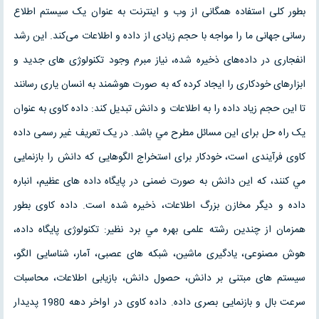
بطور کلی استفاده همگانی از وب و اينترنت به عنوان يک سيستم اطلاع
رسانی جهانی ما را مواجه با حجم زیادی از داده و اطلاعات می‌کند. اين رشد
انفجاری در داده‌های ذخيره شده، نياز مبرم وجود تکنولوژی های جديد و
ابزارهای خودکاری را ايجاد کرده که به صورت هوشمند به انسان ياری رسانند
تا اين حجم زياد داده را به اطلاعات و دانش تبديل کند: داده کاوی به عنوان
يک راه حل برای اين مسائل مطرح مي باشد. در يک تعريف غير رسمی داده
کاوی فرآيندی است، خودکار برای استخراج الگوهايی که دانش را بازنمايی
مي کنند، که اين دانش به صورت ضمنی در پايگاه داده های عظيم، انباره
داده و ديگر مخازن بزرگ اطلاعات، ذخيره شده است. داده کاوی بطور
همزمان از چندين رشته علمی بهره مي برد نظير: تکنولوژی پايگاه داده،
هوش مصنوعی، يادگيری ماشين، شبکه های عصبی، آمار، شناسايی الگو،
سيستم های مبتنی بر دانش، حصول دانش، بازيابی اطلاعات، محاسبات
سرعت بال و بازنمايی بصری داده. داده کاوی در اواخر دهه 1980 پديدار