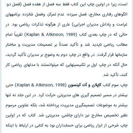
است، زیرا در اولین چاپ این کتاب فقط سه فصل از هفده فصل (فصل دو:
الگوهای رفتاری مخارج، فصل سیزده: عدم تمرکز، وفصل شانزده: برنامه‏های
غرامت و پاداش مدیران اجرایی) عاری از هرگونه تذکرات ریاضی بود. در
حالی که در چاپ بعدی کتاب (Kaplan & Atkinson, 1989) تقریباً تمام
مطالب ریاضی ناپدید شد و تأکید عمدتاً بر تصمیمات مدیریت و ساختار
سازمانها قرار گرفت. در واقع در چاپ دوم به وضوح بر مدیران تأکید گردید،
حال آنکه در چاپ اول بر تکنیسینهایی که می‏توانستند با مدلهای ریاضی کار
کنند، تأکید شد.
چاپ سوم کتاب
کاپلان و آت کینسون
(Kaplan & Atkinson, 1998) حتی
بیشتر در مسیر تصمیم گیری های مدیریتی حرکت کرد. در این جلد نه تنها
بیشتر به موضوعات تصمیمگیری مدیریت پرداخته شد، بلکه عناوین مرسوم
نظیر تخصیص مخارج نیز دارای چاشنی مدیریتی شد. کتاب که در اولین
چاپ شرحی از ابزار ریاضی برای حسابداران بود به کتابی در ارتباط با اینکه