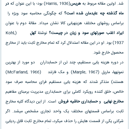
شد. اولین مقاله مربوط به
هریس
(Harris, 1936) بود؛ با این عنوان که
در
ماه گذشته چه عایدمان شده است؟
که چگونگی محاسبه سود ویژه را
براساس روشهای مختلف هزینه‏یابی کالا نشان می‏داد. مقالة دوم با عنوان
ایراد اغلب صورتهای سود و زیان در چیست؟
نوشتة
کهل
(Kohl,
1937) بود. او در این مقاله استدلال کرد که تمام مخارج ثابت باید از مخارج
محصول خارج شود.
در دوره هزینه ‏یابی مستقیم، چند تن از حسابداران دو مورد از بهترین
نمونه‏ها، مارپل (Marple, 1967) و مک فارلند (McFarland, 1966)
هستند) متذکر شدند که هزینه ‏یابی مستقیم فرای محاسبه صرف سود
خالص، خلق کننده رویکرد کاملی برای حسابداری مدیریت برمبنای مفاهیم
مخارج نهایی
و
حسابداری حاشیه فروش
است. از این دیدگاه کلیه مخارج
ثابت براساس قسمتهای مختلف یک واحد تجاری مشخص می‏شد. اگر
شرکتی یکی از قسمت هایش را حذف می‏کرد، تمام مخارج ثابت قابل ردیابی