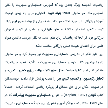
ریاضیات اندیشه بزرگ بعدی بود که آموزش حسابداری مدیریت را تکان
شدیدی داد. در سالهای 1960
بنیاد فورد
اعتباری برای بالا بردن کیفیت
آموزش بازرگانی در امریکا اختصاص داد. هدف یکی از برنامه های این بنیاد،
تربیت کیفی استادان دانشکده های بازرگانی، و علمی‏ تر کردن آموزش
بازرگانی بود. از آنجا که ریاضیات زبان علم است، به نظر می‏رسید داشتن سواد
علمی برای اعضای هیئت علمی بازرگانی مناسب باشد.
این طرز تفکر در تدریس حسابداری مدیریت نیز رسوخ کرد و در سالهای
1970 چندین کتاب درسی حسابداری مدیریت با تأکید شدید برریاضیات
منتشر شد. این کتابها
مباحث مدل های کالا ، برنامه ‏ریزی خطی
، تجزیه و
تحلیل رگرسیون
و تصمیم گیری بیز
را تحت پوشش قرار دادند. نویسندگان
در صورت امکان برای حل مسائل از رویکرد ریاضی استفاده کردند. احتمالاً
کتاب
کاپلان
(Kaplan, 1982) با عنوان
حسابداری مدیریت
پیشرفته
که در
سال 1982 منتشر شد، بیانگر آخرین تشویق این دیدگاه حسابداری مدیریت