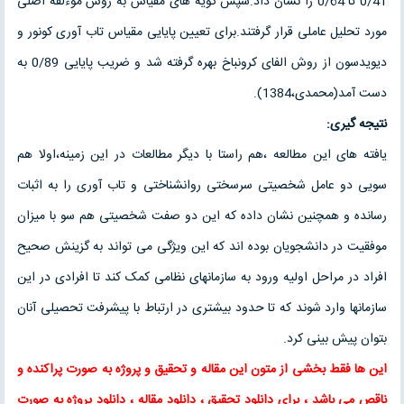
0/41 تا 0/64 را نشان داد.سپس گویه های مقیاس به روش موءلفه اصلی
مورد تحلیل عاملی قرار گرفتند.برای تعیین پایایی مقیاس تاب آوری کونور و
دیویدسون از روش الفای کرونباخ بهره گرفته شد و ضریب پایایی 0/89 به
دست آمد(محمدی،1384).
نتیجه گیری:
یافته های این مطالعه ،هم راستا با دیگر مطالعات در این زمینه،اولا هم
سویی دو عامل شخصیتی سرسختی روانشناختی و تاب آوری را به اثبات
رسانده و همچنین نشان داده که این دو صفت شخصیتی هم سو با میزان
موفقیت در دانشجویان بوده اند که این ویژگی می تواند به گزینش صحیح
افراد در مراحل اولیه ورود به سازمانهای نظامی کمک کند تا افرادی در این
سازمانها وارد شوند که تا حدود بیشتری در ارتباط با پیشرفت تحصیلی آنان
بتوان پیش بینی کرد.
این ها فقط بخشی از متون این
مقاله
و
تحقیق
و پروژه به صورت پراکنده و
ناقص می باشد ، برای
دانلود تحقیق
،
دانلود مقاله
، دانلود پروژه به صورت