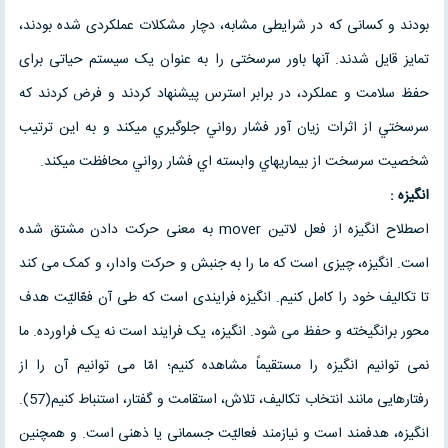
بودند و کسانی که در شرایطی مشابه، دچار مشکلات عملکردی شده بودند،
تمایز قایل شدند. آنها باور سرسختی را به عنوان یک سیستم حیاتی برای
حفظ سلامت و عملکرد، در برابر استرس پيشنهاد كردند و فرض كردند كه
سرسختي از اثرات زيان آور فشار رواني جلوگيري ميكند و به اين ترتيب
شخصيت سرسخت از بيماريهاي وابسته اي فشار رواني محافظت ميكند.
انگیزه :
اصطلاح انگیزه از فعل لاتین mover به معنی حرکت دادن مشتق شده
است. انگیزه، چیزی است که ما را به جنبش و حرکت وادار، و کمک می کند
تا تکالیف خود را کامل کنیم. انگیزه فرایندی است که طی آن فعّالیّت هدف
محور برانگیخته و حفظ می شود. انگیزه، یک فرایند است نه یک فراورده. ما
نمی توانیم انگیزه را مستقیماً مشاهده کنیم؛ امّا می توانیم آن را از
رفتارهایی مانند انتخاب تکالیف، تلاش، استقامت و گفتار، استنباط کنیم(57).
انگیزه، هدفمند است و نیازمند فعالیّت جسمانی یا ذهنی است. و همچنین