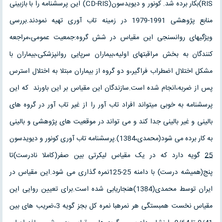
RIS)بکار برده شد. کونور و دیویدسون(CD-RIS) این پرسشنامه را با بازبینی
منابع پژوهشی 1991-1979 در زمینه تاب آوری تهیه نمودند.بررسی
ویژگیهای روانسنجی این مقیاس در شش گروه:جمعیت عمومی،مراجعه
کنندگان به بخش مراقبتهای اولیه،بیماران سرپایی روانپزشکی،بیماران با
مشکل اختلال اضطراب فراگیر،و دو گروه از بیماران مبتلا به اختلال استرس
پس از ضربه،انجام شده است.سازندگان این مقیاس بر این باورند که این
پرسشنامه به خوبی میتواند افراد تاب آور را از غیر تاب آور در گروه های
بالینی و غیر بالینی جدا کند و می تواند در موقعیت های پژوهشی و بالینی
به کار برده می شود(محمدی،1384).پرسشنامه تاب آوری کونور و دیویدسون
25
گویه دارد که در یک مقیاس لیکرتی بین صفر(کاملا نادرست)تا
پنج(همیشه درست) با دامنه 25-125نمره گذاری می شود.این مقیاس در
ایران توسط محمدی(1384)هنجاریابی شده است.برای تعیین روایی این
مقیاس نخست همبستگی هر نمرهبا نمره کل بجز گویه 3،ضریب های بین