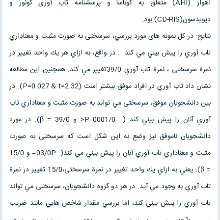
اهواز (AHI) متعلق به كوباسا و پرسشنامه تاب آوری کونور و
دیویدسون(CD-RIS) بود.
نتایج: در كل نمونه های مورد بررسي، سرسختی به صورت مثبت و معناداري
تاب آوري را پيش بيني مي كند . در واقع، به ازاي هر يك واحد تغيير در
نمرة سرسختی ، نمرة تاب آوري 39/0تغيير مي كند. همچنین این مطالعه
نشان داد تاب آوري در افراد موفق بيشتر است (P=0.027 & t=2.32). در
بين دانشجویان موفق، سرسختی مي تواند به صورت مثبت و معناداري تاب
آوري آنان را پيش بيني كند ( 0001/0 P< و 39/0 = β). در مورد
دانشجویان ناموفق نيز وضع به اين شكل است كه سرسختی به صورت
مثبت و معناداري تاب آوري آنان را پيش بيني مي كند( 03/0P= و 15/0
= β). يعني به ازاي يك واحد تغيير در نمرة سرسختی،15/0 تغيير در نمرة
تاب آوري به وجود مي آيد. در هر دو گروه دانشجویان، سرسختی مي تواند
تاب آوري را پيش بيني كند، اما بررسي مقدار شاخص هايي مانند ضريب
2