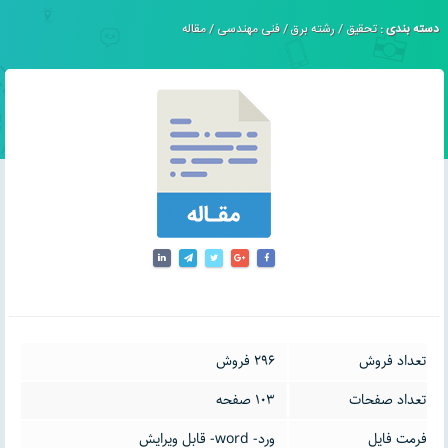
دسته بندی :
تحقیق
/
رشته برق
/
فنی مهندسی
/
مقاله
تعداد فروش
296 فروش
تعداد صفحات
103 صفحه
فرمت فایل
ورد- word- قابل ویرایش