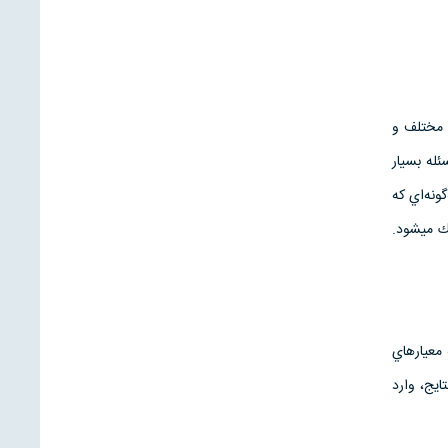
 مختلف و
ئله بسيار
ونه‌اي كه
ك مي­شود.
 معيارهاي
ايج، وارد