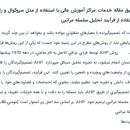
مقاله خدمات مراكز آموزش عالی با استفاده از مدل سروكوال و رت
فاده از فرآيند تحلیل سلسله مراتبی
ه تصميم‌گيرنده با معيارهاي متفاوتي مواجه باشد و بخواهد از بين چند گزينه، 
 شرايطي بايد از روش‌هاي مطرح در اين زمينه سود جست كه يكي از اين روش‌ها فرآ
سلسله مراتبي (AHP) مي­باشد. روش AHP توسط ف
روش، مانند آنچه كه در مغز انسان انجام مي­شود، به تجزيه تحليل مسائل مي­پردازد.
 از وضعيت‌هاي پيچيده و نامعين را تعيين كنند. اين فرآيند، تصميم‌گيرندگان را يا
داف، دانش و تجربه خود تنظيم نمايند، بنحوي كه احساسات و قضاوت‌هاي خود را ب
درنظر گيرند. براي حل مسائل تصميم‌گيري از طريق AHP، بايد مسئله را به دقت و با همه جزئيات، تع
AHP بر اساس سه اصل زير استوار است (مومني،1387،40):
 مراتبي
ت‌ها