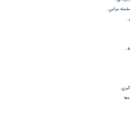
سلسله مراتبي..
..
..
گيري..
‌ها