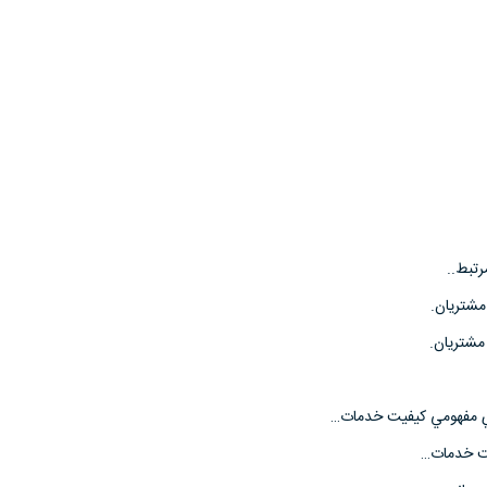
تبط..
شتريان.
مشتريان.
اي مفهومي كيفيت خدمات…
ت خدمات…