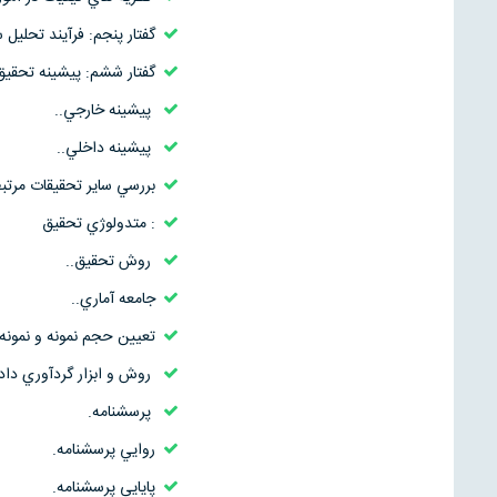
گفتار پنجم: فرآيند تحليل 
گفتار ششم: پيشينه تحقيق
پيشينه خارجي..
پيشينه داخلي..
بررسي ساير تحقيقات مرتبط
: متدولوژي تحقيق
روش تحقيق..
جامعه آماري..
تعيين حجم نمونه و نمونه‌
روش و ابزار گردآوري داده
پرسشنامه.
روايي پرسشنامه.
پايايي پرسشنامه.