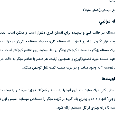
ت‌ها
 مي­دهيم(همان منبع):
 مراتبي
سئله در حالت كلي و پيچيده براي انسان كاري دشوار است و ممكن است ابعاد
جه قرار نگيرد. از اينرو تجزيه يك مسئله كلي، به چند مسئله جزئي‌تر در درك مس
 يك مسئله بزرگتر به مسئله كوچكتر بيانگر روابط موجود بين عناصر كوچكتر است. به‌گ
اهيم مسئله مورد تصميم‌گيري و همچنين ارتباط هر عنصر با عناصر ديگر به دقت در
 تصميم ” به وجود مي­آيد و در درك مسئله كمك قابل توجهي مي­كند.
ويت‌ها
بطور كلي درك نمايد. بنابراين آنها را به مسائل كوچكتر تجزيه مي­كند و با توجه به
” انجام داده و برتري يك گزينه بر گزينه ديگر را مشخص مي­نمايد. سپس اين نت
 تا درك بهتري از كل سيستم ارائه شود.