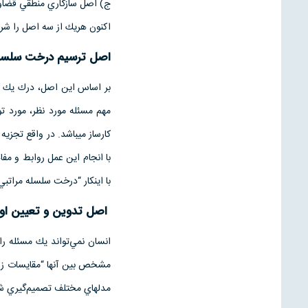
ج) اصل سازگاري منطقي قضاو
اكنون هريك از سه اصل را شرح
اصل ترسيم درخت سلسله
بر اساس اين اصل، درك يك م
مهم مسئله مورد نظر، مورد تو
كارساز مي­باشد. در واقع تجزيه
با انجام اين عمل روابط و مف
با اينكار “درخت سلسله مراتبي
اصل تدوين و تعيين اول
انسان نمي‌تواند يك مسئله را 
مشخص بين آنها “مقايسات زوجي
مدلهاي مختلف تصميم‌گيري شده