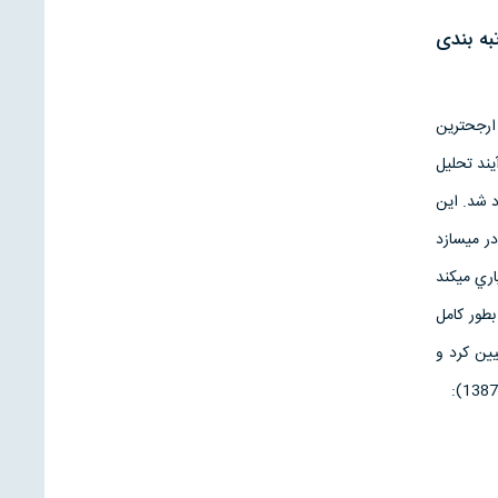
به بندی
ارجح­ترين
يند تحليل
ردي عراقي الاصل به نام ساعتي، در دهه 1970 پيشنهاد شد. اين
 AHP ‌تصميم‌گيرندگان را قادر مي­سازد
ري مي­كند
طور كامل
ريف و تبيين كرد و