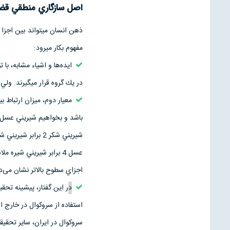
اصل سازگاري منطقي قضا
ذهن انسان مي­تواند بين اجزا 
مفهوم بكار مي­رود:
ايده‌ها و اشياء مشابه، با 
در يك گروه قرار مي­گيرند. ولي
معيار دوم، ميزان ارتباط ب
عسل 4 برابر شيريني شير
اجزاي سطوح بالاتر نشان می‌‌د
د
ر اين گفتار، پيشينه تح
استفاده از سروكوال در خارج ا
سروكوال در ايران، ساير تحقي