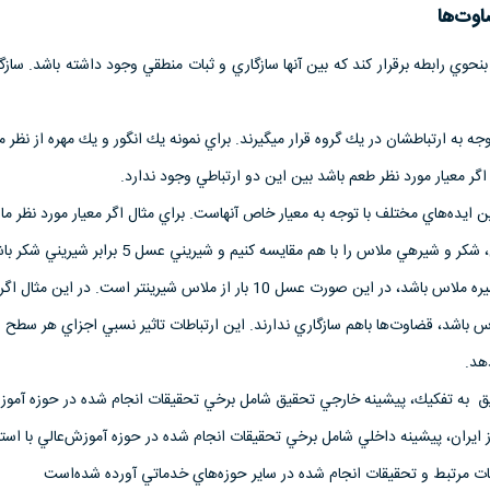
وت‌ها
بنحوي رابطه برقرار كند كه بين آنها سازگاري و ثبات منطقي وجود داشته باشد. سازگ
توجه به ارتباطشان در يك گروه قرار مي­گيرند. براي نمونه يك انگور و يك مهره از نظر م
 اگر معيار مورد نظر طعم باشد بين اين دو ارتباطي وجود ندارد.
ين ايده‌هاي مختلف با توجه به معيار خاص آنهاست. براي مثال اگر معيار مورد نظر ما
باشد و بخواهيم شيريني عسل، شكر و شيره­ي ملاس را با هم مقايسه كنيم و شيريني عسل 5 برابر
شيريني شكر 2 برابر شيريني شيره ملاس باشد، در اين صورت عسل 10 بار از ملاس شيرين­تر است. در اي
ه ملاس باشد، قضاوت‌ها باهم سازگاري ندارند. اين ارتباطات تاثير نسبي اجزاي هر سطح ر
هد.
قيق به تفكيك، پيشينه خارجي تحقيق شامل برخي تحقيقات انجام شده در حوزه آموزش
ز ايران، پيشينه داخلي شامل برخي تحقيقات انجام شده در حوزه آموزش‌عالي با استفا
قات مرتبط و تحقيقات انجام شده در ساير حوزه‌هاي خدماتي آورده شده‌است