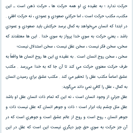
حركت ندارد ؛ به عقيده ي او همه حركت ها ، حركت ذهن است ـ اين
مكتب، مكتب حركت است ، اما حركتي صعودي و عمودي ، نه حركت افقي .
در ابتدا كه انسان مي‌خواهد به كمال برسد حركتش بايد صعودي و عمودي
باشد ، يعني حركت به سوي خدا پرواز به سوي خدا . اين ها معتقدند كه
سخن، سخن فكر نيست ، سخن عقل نيست ، سخن استدلال نيست؛
سخن ، سخن روح انسان است . به عقيده ي اين ها روح انسان ها واقعاً به
طرف حركت معنوي حركت مي كند تا آن جا كه به خدا مي‌رسد . مكتب
عشق اساساً مكتب عقل را تحقير مي كند . مكتب عشق براي رسيدن انسان
به كمال ، عقل را كافي نمي داند مي‌گويد:
عقل جزئي از وجود انسان است ، نه اين كه تمام ذات انسان عقل او باشد
عقل مثل چشم يك ابزار است ؛ ذات و جوهر انسان كه عقل نيست ذات و
جوهر انسان ، روح است و روح از عالم عشق است و جوهري است كه در
آن جز حركت به سوي حق چيز ديگري نيست اين است كه عقل در اين