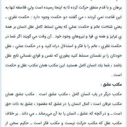
برهان و با قدم منطق حركت كرده تا به اينجا رسيده است ولي فلاسفه تنها به
اين قناعت نمي كردند ، مي گفتند دو حكمت وجود دارد : حكمت نظري ـ
يعني شناخت عالم و حكمت عملي كه يعني تسلط كامل عقل انسان بر همه
ي غرايز و همه ي قوا و نيروهاي وجود خود . آن وقت مي گويند اگر شما در
حكمت نظري ، عالم را با فكر و استدلال درك كنيد و در حكمت عملي ، عقل
خودتان را بر نفستان مسلط كنيد بطوري كه نفس و قواي نفساني تابع عقل
باشند ، شما يك انسان كامل هستيد اين مكتب همان مكتب عقل و حكمت
است .
مكتب عشق :
مكتب ديگر در باب انسان كامل ، مكتب عشق است . مكتب عشق همان
مكتب عرفان است ، كمال انسان را در عشق كه مقصود ، عشق به ذات حق
است ـ و در آنچه كه عشق ، انسان را به آن مي‌رساند ، مي داند . بر خلاف
مكتب عقل كه مكتب حركت نيست و مكتب فكر است ـ حكيم سخن از