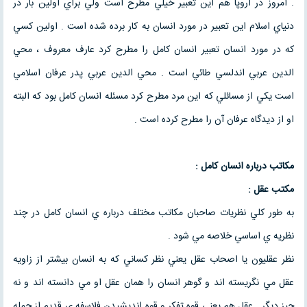
. امروز در اروپا هم اين تعبير خيلي مطرح است ولي براي اولين بار در
دنياي اسلام اين تعبير در مورد انسان به كار برده شده است . اولين كسي
كه در مورد انسان تعبير انسان كامل را مطرح كرد عارف معروف ، محي
الدين عربي اندلسي طائي است . محي الدين عربي پدر عرفان اسلامي
است يكي از مسائلي كه اين مرد مطرح كرد مسئله انسان كامل بود كه البته
او از ديدگاه عرفان آن را مطرح كرده است .
مكاتب درباره انسان كامل :
مكتب عقل :
به طور كلي نظريات صاحبان مكاتب مختلف درباره ي انسان كامل در چند
نظريه ي اساسي خلاصه مي شود .
نظر عقليون يا اصحاب عقل يعني نظر كساني كه به انسان بيشتر از زاويه
عقل مي نگريسته اند و گوهر انسان را همان عقل او مي دانسته اند و نه
چيز ديگر . عقل هم يعني قوه تفكر و قوه انديشيدن فلاسفه ي قديم از جمله