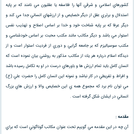
كشورهاي اسلامي و شرقي آنها را فلاسفه يا عقليون مي نامند كه بر پايه
استدلال و برتري عقل از ديگر خصايص و از ارزشهاي انساني جدا مي كند و
ديگر عرفا كه بر پايه شناخت خود و خدا بر اساس اصلاح و تهذيب نفس
استوار مي باشد و ديگر مكاتب مانند مكتب محبت بر اساس خودشناسي و
مكتب سوسياليزم كه بر جامعه گرايي و دوري از فرديت استوار است و از
ديدگاه اسلام درباره هر يك از مكاتب مذكور به روشني بيان نموده است كه
انسان كامل بايد تمام ارزش ها و باورهاي درست در او به تكامل رسيده باشد
و افراط و تفريطي در كار نباشد و نمونه اين انسان كامل را حضرت علي (ع)
مي توان نام برد كه مجموع همه ي اين خصايص والا و ارزش هاي بزرگ
انساني در ايشان شكل گرفته است .
مقدمه :
آن چه در اين مقدمه مي گوييم تحت عنوان مكاتب گوناگوني است كه براي