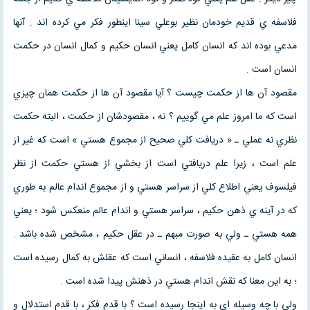
فلاسفه ي قديم خودمان نظير بوعلي سينا اينطور فكر مي كرده اند . آنها
مدعي بوده اند كه انسان كامل يعني انسان حكيم و كمال انسان در حكمت
انسان است .
مقصود آن ها از حكمت چيست ؟ آيا مقصود آن ها از حكمت همان چيزي
است كه ما امروز علم مي گوييم ؟ نه ، مقصودشان از حكمت ، البته حكمت
نظري نه عملي ـ « دريافت كلي صحيح از مجموع هستي » است كه غير از
علم است ، زيرا علم دريافتي است از بخشي از هستي حكمت از نظر
فيلسوف يعني اطلاع كلي از سراسر هستي و از مجموع اندام عالم به طوري
كه در آينه ي ذهن حكيم ، سراسر هستي و اندام عالم منعكس شود ؛ يعني
همه هستي ـ ولي به صورت مبهم ـ در عقل حكيم ، مشخص شده باشد .
انسان كامل به عقيده فلاسفه ، انساني است كه عقلش به كمال رسيده است
؛ به اين معنا كه نقش اندام هستي در ذهنش پيدا شده است .
ولي با چه وسيله اي به اينجا رسيده است ؟ با قدم فكر ، با قدم استدلال و