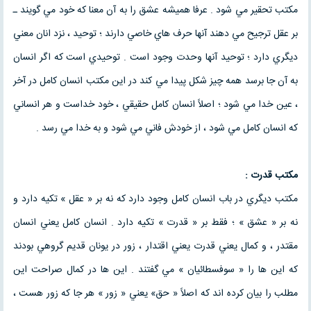
مكتب تحقير مي شود . عرفا هميشه عشق را به آن معنا كه خود مي گويند ـ
بر عقل ترجيح مي دهند آنها حرف هاي خاصي دارند ؛ توحيد ، نزد انان معني
ديگري دارد ؛ توحيد آنها وحدت وجود است . توحيدي است كه اگر انسان
به آن جا برسد همه چيز شكل پيدا مي كند در اين مكتب انسان كامل در آخر
، عين خدا مي شود ؛ اصلاً انسان كامل حقيقي ، خود خداست و هر انساني
كه انسان كامل مي شود ، از خودش فاني مي شود و به خدا مي رسد .
مكتب قدرت :
مكتب ديگري در باب انسان كامل وجود دارد كه نه بر « عقل » تكيه دارد و
نه بر « عشق » ؛ فقط بر « قدرت » تكيه دارد . انسان كامل يعني انسان
مقتدر ، و كمال يعني قدرت يعني اقتدار ، زور در يونان قديم گروهي بودند
كه اين ها را « سوفسطائيان » مي گفتند . اين ها در كمال صراحت اين
مطلب را بيان كرده اند كه اصلاً « حق» يعني « زور » هر جا كه زور هست ،