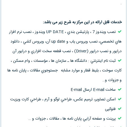
.
خدمات قابل ارائه در این مرکز به شرح زیر می باشد:
نصب ويندوز 7 ، پارتيشن بندي ، UP DATE ويندوز ، نصب نرم افزار
هاي تخصصي، نصب ويروس ياب و up date آن، ويروس كشي ، دانلود
درايور و نصب درايور (Driver) ، نصب قطعه سخت افزاري و درايور آن
ثبت نام اينترنتي : دانشگاه ها ـ سازمان ها ، مؤسسات ، وام مسكن ،
كارت سوخت ، بليط قطار و موارد مشابه جستوجوي مقالات ، پايان نامه ها
و جزوات و…
ساخت E-mail ارسال E-mail
اسكن تصاوير، ترميم عكس، طراحي لوگو و آرم ، طراحي كارت ويزيت
فتوکپی
پرينت و صفحه آرايي پايان نامه ها ، مقالات ، جزوات و …