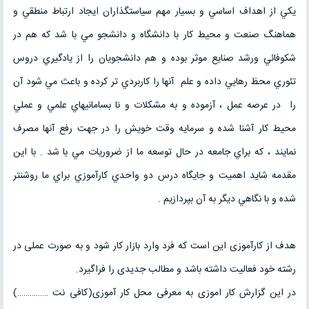
يكي از اهداف اساسي و بسيار مهم سياستگذاران ايجاد ارتباط منطقي و
هماهنگ صنعت و محيط كار با دانشگاه و دانشجو مي با شد كه هم در
شكوفائي ورشد صنايع موثر بوده و هم دانشجويان را از يادگيري دروس
تئوري محظ رهايي داده و علم آنها را كاربردي تر كرده و باعث مي شود آن
را در عرصه عمل ، آزموده و به مشكلات و نا بسامانيهاي علمي و عملي
محيط كار آشنا شده و سرمايه وقت خويش را در جهت رفع آنها مصرف
نمايند ، كه براي جامعه در حال توسعه ما از ضروريات مي با شد . با اين
مقدمه شايد اهميت و جايگاه درس دو واحدي كارآموزي براي ما روشنتر
شده و با نگاهي ديگر به آن بپردازيم .
هدف از کارآموزی این است که فرد وارد بازار کار شود و به صورت عملی در
رشته خود فعالیت داشته باشد و مطالب جدیدی را فراگیرد.
در این گزارش کار اموزی به معرفی محل کار آموزی(کافی نت ……………)