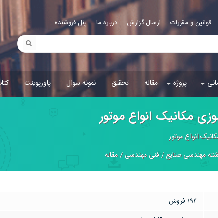
قوانین و مقررات
ارسال گزارش
درباره ما
پنل فروشنده
انی
پروژه
مقاله
تحقیق
نمونه سوال
پاورپوینت
کتا
وزی مکانیک انواع موتور
کانیک انواع موتور
شته مهندسی صنایع
/
فنی مهندسی
/
مقاله
194 فروش