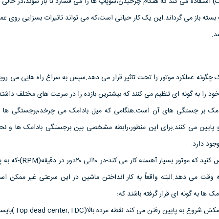
) استفاده می کند که هنگام چرخیدن،سوپاپ ها را می فشارد تا باز شوند،در حالی 
ت بسته باز می گرداند.این یک کار حیاتی است،که می تواند تاثیرات بسزایی روی عمل
د.
 چگونه عملکرد موتور را تحت تاثیر قرار می دهد.سپس به سراغ راه هایی می رویم
ود را به گونه ای تنظیم می کنند که بیشترین بازده را در سرعت های مختلف داشته
مک بر جستگی های آن است.هنگامی که میل بادامک می چرخد،برجستگی ها م
 و پایین می کنند.برای این منظور،رابطه مشخصی بین برجستگی بادامک ها و نحو
ود دارد.
برای درک چنین موضوعی فرض کنید که موتور بسیار آهس
 وقت می دهد.البته واقعاً به کار انداختن ماشین در این سرعتی غیر ممکن اس
مک ها به گونه ای قرار گرفته باشند که:
١-همین که پبستون در مرحله مکش شروع به