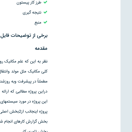
طرز کار پیستون
نتیجه گیری
منبع
برخی از توضیحات فایل ن
مقدمه
نظر به این که علم مکانیک ر
کلی مکانیک مثل مولد وانتق
مطمئناً در پیشرفت وبه روزشدن
دراین پروژه مطالبی که ارائه
این پروژه در مورد سیستمهای
پروژه اینجانب از2بخش اصلی یعنی:
بخش گزارش کارهای انجام شده
بخش تئوری کار