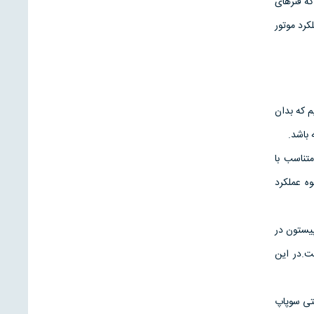
که فنرهای
کرد موتور
 که بدان
 باشد.
تناسب با
ه عملکرد
ته کار می کند-در ١٠الی ٢٠دور در دقیقه(RPM)-که به پیستون در
ت.در این
 پایین رفتن می کند نقطه مرده بالا(Top dead center,TDC)بایستی سوپاپ