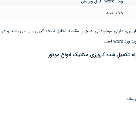
ورد ـ word ـ قابل ویرایش
78 صفحه
word است
نه تکمیل شده کارورزی مکانیک انواع موتور
زمانه