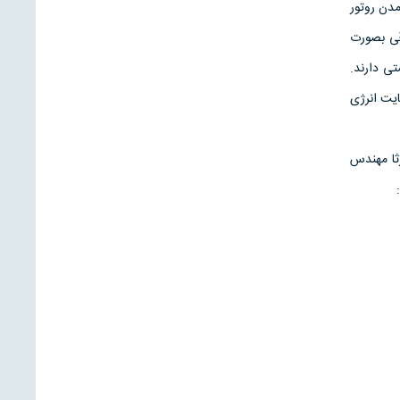
دن روتور
قی بصورت
تی دارند.
ایت انرژی
ثا مهندس