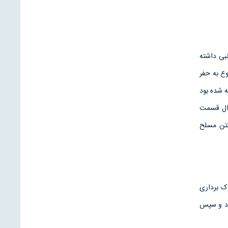
نبی داشته
وع به حفر
سبه شده بود
1 برای آرماتور های طولی و از میلگرد های نمره 18 برای دال قسمت
 شمع بتن مسلح
ک برداری
ود و سپس