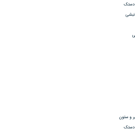
 دستک
 نبشی
ی
 و ستون
 دستک