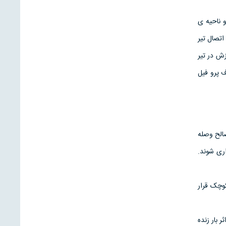
و ناحیه ی
اتصال تیر
زش در تیر
 پرو فیل
الح وصله
ری شوند.
وچک قرار
آیین نامه )75% بار مرده بدون اثر بار زنده