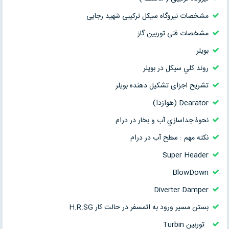
مشخصات نیروگاه سیکل ترکیبی شهید رجایی
مشخصات فنی توربین گاز
بويلر
روند کلي سيکل در بويلر
تشریح اجزای تشکیل دهنده بویلر
Dearator (هوازدا)
نحوۀ جداسازي آب و بخار در درام
نکته مهم : سطح آب در درام
Super Header
BlowDown
Diverter Damper
بستن مسير ورود به اتمسفر در حالت کار H.R.SG
توربین Turbin