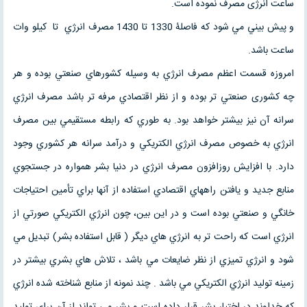
ساعت انرژی مصرف نموده است.
و پيش بيني مي شود که فاصلۀ 1330 تا 1430 مصرف انرژي تا کيلو وات
ساعت باشد.
امروزه قسمت اعظم مصرف انرژي به وسيله کشورهاي صنعتي بوده و هر
چه کشوری صنعتي تر بوده و از نظر اقتصادي مرفه تر باشد مصرف انرژي
سرانه آن نيز بيشتر خواهد بود. به طوري که رابطه مستقيمي بين مصرف
انرژي به خصوص مصرف انرژي الکتريکي و درآمد سرانه هر کشوري وجود
دارد. با افزايش روزافزون مصرف انرژي در دنيا بشر همواره در جستجوي
منابع جديد و يافتن راههاي اقتصادي استفاده از آنها براي تأمين احتياجات
خانگي و صنعتي بوده است و در اين بين، چون انرژي الکتريکي صورتي از
انرژي است که راحت تر به انرژي هاي ديگر ( قابل استفاده بشر) تبديل مي
شود و انرژي تميزي از نظر ضايعات مي باشد ، تلاش هاي بشري بيشتر در
زمينه توليد انرژي الکتريکي مي باشد . چند نمونه از منابع شناخته شده انرژي
که خداوند در اختيار بشر قرار داده است و بشر مي تواند از آن براي توليد