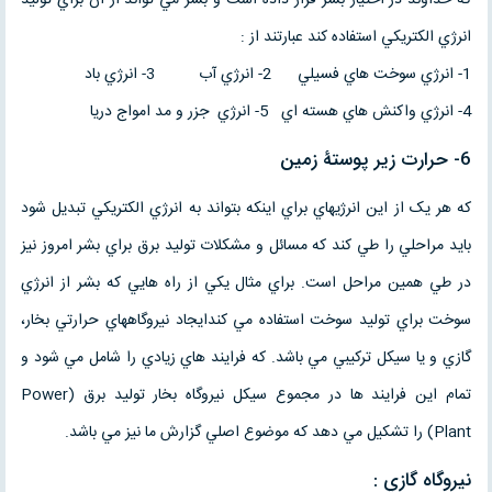
انرژي الکتريکي استفاده کند عبارتند از :
1- انرژي سوخت هاي فسيلي 2- انرژي آب 3- انرژي باد
4- انرژي واکنش هاي هسته اي 5- انرژي جزر و مد امواج دريا
6- حرارت زير پوستۀ زمين
که هر يک از اين انرژيهاي براي اينکه بتواند به انرژي الکتريکي تبديل شود
بايد مراحلي را طي کند که مسائل و مشکلات توليد برق براي بشر امروز نيز
در طي همين مراحل است. براي مثال يکي از راه هايي که بشر از انرژي
سوخت براي توليد سوخت استفاده مي کندايجاد نيروگاههاي حرارتي بخار،
گازي و يا سيکل ترکيبي مي باشد. که فرايند هاي زيادي را شامل مي شود و
تمام اين فرايند ها در مجموع سيکل نيروگاه بخار توليد برق (Power
Plant) را تشکيل مي دهد که موضوع اصلي گزارش ما نيز مي باشد.
نيروگاه گازي :