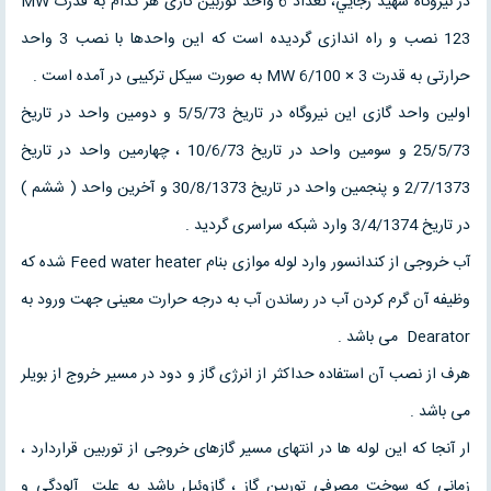
در نیروگاه شهيد رجايي، تعداد 6 واحد توربین گازی هر کدام به قدرت MW
123 نصب و راه اندازی گردیده است که این واحدها با نصب 3 واحد
حرارتی به قدرت MW 6/100 × 3 به صورت سیکل ترکیبی در آمده است .
اولین واحد گازی این نیروگاه در تاریخ 5/5/73 و دومین واحد در تاریخ
25/5/73 و سومین واحد در تاریخ 10/6/73 ، چهارمین واحد در تاریخ
2/7/1373 و پنجمین واحد در تاریخ 30/8/1373 و آخرین واحد ( ششم )
در تاریخ 3/4/1374 وارد شبکه سراسری گردید .
آب خروجی از کندانسور وارد لوله موازی بنام Feed water heater شده که
وظیفه آن گرم کردن آب در رساندن آب به درجه حرارت معینی جهت ورود به
Dearator می باشد .
هرف از نصب آن استفاده حداکثر از انرژی گاز و دود در مسیر خروج از بویلر
می باشد .
ار آنجا که این لوله ها در انتهای مسیر گازهای خروجی از توربین قراردارد ،
زمانی که سوخت مصرفی توربین گاز ، گازوئیل باشد به علت آلودگی و