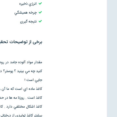
انرژي ذخيره
چرخه هميشگي
نتیجه گیری
برخی از توضیحات تحقیق
مقدار مواد آلوده جامد در ر
كنيد چه مي بينيد ؟ پوستر؟ د
جايي است !
كاغذ است . روزنا مه ها در حدود 14 در صد فضاي گورستان زباله وكاغذ هاي متراكم شده 15 تا 
كاغذ اشكال مختلفي دارد . كاغذ
بيشتر كاغذ توليدي از درختان