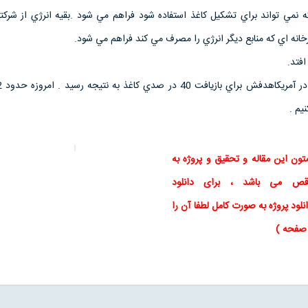
ه نمي تواند براي تشكيل كاغذ استفاده شود فراهم مي شود .بقيه انرژي از شركته
خانه اي كه منابع ديگر انرژي را مصرف مي كند فراهم مي شود.
افتد.
يم .
تون این
مقاله
و
تحقیق
و پروژه به
اقص می باشد ، برای
دانلود
نلود پروژه به صورت کامل لطفا آن را
ی صفحه )