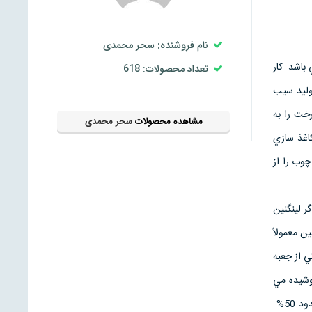
نام فروشنده: سحر محمدی
باشد .كار
تعداد محصولات: 618
توليد سيب
خت را به
مشاهده محصولات
سحر محمدی
اغذ سازي
وب را از
 لينگنين
ن معمولاً
ي از جعبه
وشيده مي
شوند و براي اينكه آنها را كاملاً جلادار كنند. كارخانه هاي كاغذ سازي انرژي زيادي را براي توليد گاز نياز دارند. حدود 50%