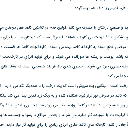
ه هاي قديمي يا علف هم تهيه گردد.
ديد و طبيعي درختان را مصرف مي كنند .اولين قدم در تشكيل كاغذ قطع درختان مي 
اي تشكيل كاغذ درخت مي كارند ، همانند يك برزگر سيب كه درختان سيب را براي 
 درختان قطع شوند به كارخانه كاغذ برده مي شوند . كارخانجات كاغذ هر قسمت در
 باشد .پوست و ريشه ها سوزانده مي شوند و براي توليد انرژي در كارخانجات ك
وچك خميري خرد مي شوند . خميري شدن يك فرايند شيميايي است كه رشته هاي چ
 جدا مي كند.
خت است . لينگنين يك سريش است كه يك درخت را با همديگر نگه مي دارد . اگر
 كه كاغذ در معرض نور قرار گيرد شكننده شده و به رنگ زرد تمايل پيدا مي كند.لينگني
ر روز يا همچنين هستند در كاغذ روزنامه بكار مي رود.بعد از خميري شدن، كاغذ رنگ
كيفيت بالا با شوينده كلر سفيد مي شوند و بعضي مواقع با رسها و چسبنده ها پ