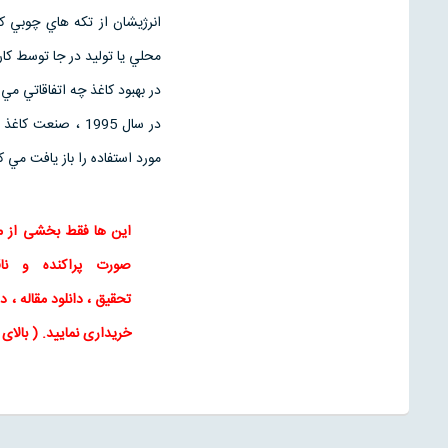
انرژيشان از تكه هاي چوبي ك
محلي يا توليد در جا توسط كار
در بهبود كاغذ چه اتفاقاتي مي 
مورد استفاده را باز يافت مي كن
این ها فقط بخشی از م
صورت پراکنده و ن
تحقیق
،
دانلود مقاله
، دا
خریداری نمایید
. ( بالا