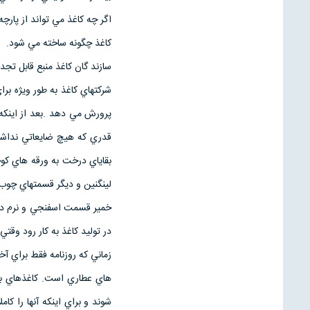
اگر چه كاغذ مي تواند از پارچ
كاغذ چگونه ساخته مي شود.
سازند گان كاغذ منبع قابل تج
شركتهاي كاغذ به طور ويژه بر
پرورش مي دهد .بعد از اينكه
قدري كه هيچ ضايعاتي نداشته
بقاياي درخت به ورقه هاي ك
لينگنين و ديگر قسمتهاي چوب
خمير قسمت اسفنجي و نرم در
در توليد كاغذ به كار رود وقتي
زماني كه روزنامه فقط براي آخ
هاي عطاري است. كاغذهاي با 