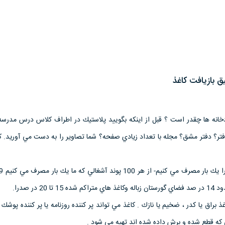
 بازیافت کاغذ
ودخانه ها چقدر است ؟ قبل از اينكه بگوييد پلاستيك در اطراف كلاس درس مدرسه 
فتر؟ دفتر مشق؟ مجله با تعداد زيادي صفحه؟ شما تصاوير را به دست مي آوريد. ك
20 در صدرا.
 براق يا كدر ، ضخيم يا نازك . كاغذ مي تواند پر كننده روزنامه يا پر كننده پوشك 
ي كه قطع شده و برش داده شده اند تهيه مي شود .