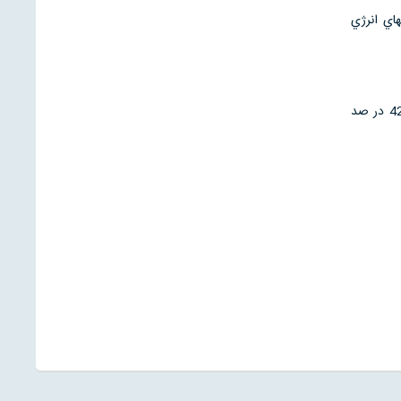
اي انرژي
در سال 1995 ، صنعت كاغذ در آمريكاهدفش براي بازيافت 40 در صدي كاغذ به نتيجه رسيد . امروزه حدود 42 در صد