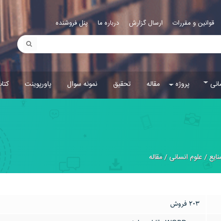
قوانین و مقررات
ارسال گزارش
درباره ما
پنل فروشنده
انی
پروژه
مقاله
تحقیق
نمونه سوال
پاورپوینت
کتا
ایع
/
علوم انسانی
/
مقاله
203 فروش