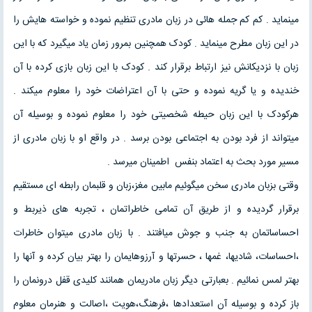
مینماید . کم کم جمله هائی در زبان مادری تنظیم نموده و خواسته هایش را
در این زبان مطرح مینماید . کودک همچنین بمرور زمان یاد میگیرد که با این
زبان با نزدیکانش نیز ارتباط برقرار کند . کودک با این زبان بازی کرده با آن
خندیده و یا گریه نموده و حتی با آن اعتراضات خود را معلوم میکند .
هرکودک با این زبان حیطه شخصیتی خود را معلوم نموده و بوسیله آن
میتواند از فرد بودن به اجتماعی بودن برسد . در واقع او با زبان مادری از
مسیر مورد بحث به اعتماد بنفس اطمینان میرسد .
وقتی بزبان مادری سخن میگوئیم مابین مغز،زبان و قلبمان رابطه ای مستقیم
برقرار گردیده و از طریق آن تمامی خاطراتمان ، تجربه های ذیربط و
احساساتمان به جنب و جوش میافتند . با زبان مادری میتوان خاطرات
،احساسات، شادیها، غمها ، حسرتها و آرزوهایمان را بهتر بیان کرده و آنها را
بهتر لمس نمائیم . بعبارتی دیگر زبان مادریمان همانند کلیدی قفل درونمان را
باز کرده و بوسیله آن استعدادها ،فرهنگ،هویت ،اصالت و هنرمان معلوم