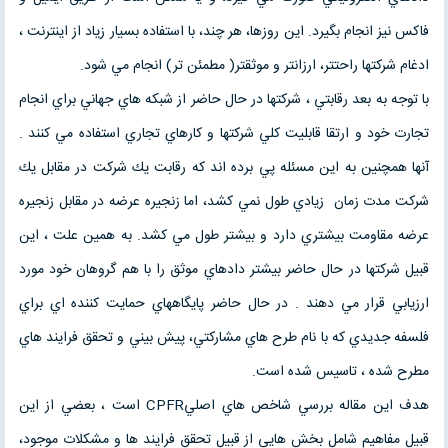
فاكس نيز انجام بگيرد. اين روزها، هر چند، با استفاده بسيار زياد از اينترنت ،
ادغام شركتها راحتتر، ارزانتر و موثقتر( مطمئن تر) انجام مي شود.
با توجه به بعد رقابتي ، شركتها در حال حاضر از شبكه هاي جهاني براي انجام
تجارت خود و ارتقا قابليت كلي شركتها و كارهاي تجاري استفاده مي كنند .
آنها همچنين به اين مسئله پي برده اند كه رقابت يك شركت در مقابل يك
شركت مدت زمان زيادي طول نمي كشد، اما زنجيره عرضه در مقابل زنجيره
عرضه مقاومت بيشتري دارد و بيشتر طول مي كشد. به همين علت ، اين
قبيل شركتها در حال حاضر بيشتر دادهاي موثق را با هم گروهان خود مورد
ارزيابي قرار مي دهند . در حال حاضر پايگاههاي حمايت كننده اي براي
فلسفه جديدي كه با نام طرح هاي مشاركتي، پيش بيني و تحقق فرايند هاي
مطرح شده ، تاسيس شده است.
هدف اين مقاله بررسي شاخص هاي اصليCPFR است ، بعضي از اين
قبيل مفاهيم شامل بخش هايي از قبيل تحقق فرايند ها و مشكلات موجود،