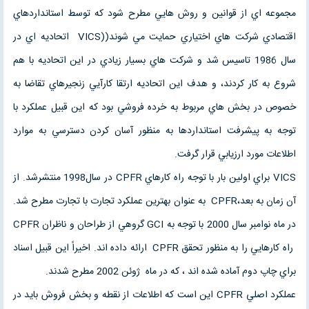
مجموعه اي از قوانين و روش هايي مطرح شود كه توسط استانداردهاي
اقتصادي شركت هاي اختياري حمايت مي شوند((VICS اتحاديه اي در
سال 1986 تاسيس شد و شركت هاي بسيار زيادي در اين اتحاديه با هم
شروع به كار كردند، و هدف اين اتحاديه ارتقا كارآيي زنجيرهاي تقاضا به
خصوص در بخش هاي مربوط به خرده فروشي بود كه اين قبيل عملكرد با
توجه به پيشرفت استانداردها به منظور آسان كردن دسترسي به موارد
اطلاعات مورد ارزيابي قرار گرفت.
VICS براي اولين بار با توجه راه كارهاي CPFR در سال1998 منتشرشد. از
آن زمان به بعد،CPFR به عنوان بهترين عملكرد تجارت با تجارت مطرح شد.
در ماه نوامبر سال 2000 با توجه به GCI گروهي از طراحان و ناظران CPFR
راه كارهايي را به منظور تحقق CPFR ارائه داده اند. اخيراً اين قبيل اسناد
براي چاپ دوم آماده شده اند ، كه در ماه ژوئن 2002 مطرح شدند.
عملكرد اصلي CPFR اين است كه اطلاعات از نقطه و بخش فروش بايد در