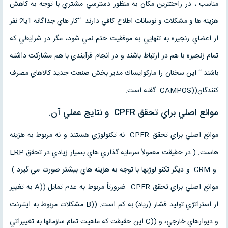
مناسب ، در راحتترين مكان به منظور دسترسي مشتري با توجه به كاهش
هزينه ها و مشكلات و نوسانات اطلاع كافي دارند. ‘‘كار هاي جداگانه 1يا2 نفر
از اعضاي زنجيره به تنهايي به موفقيت ختم نمي شود، مگر در شرايطي كه
تمام زنجيره با هم در ارتباط باشند و در انجام فرآيندي با هم مشاركت داشته
باشند.‘‘ اين سخنان را ماركوايساك مدير بخش صنعت جديد كالاهاي مصرف
كنندگان((CAMPOS گفته است.
موانع اصلي براي تحقق CPFR و نتايج عملي آن.
موانع اصلي براي تحقق CPFR نه تكنولوژي هستند و نه مربوط به هزينه
هاست. ( در حقيقت معمولاً سرمايه گذاري هاي بسيار زيادي در تحقق ERP
و CRM و ديگر تكنو لوژيها با توجه به هزينه هاي بيشتر صورت مي گيرد.).
موانع اصلي براي تحقق CPFR ضرورتاً مربوط به عدم تمايل ((A به تغيير
از استراتژي توليد فشار (زياد) به كم است. ((B مشكلات مربوط به اينترنت
و ديوارهاي خارجي، و ((C اين حقيقت كه ماهيت تمام سازمانها به تغييراتي