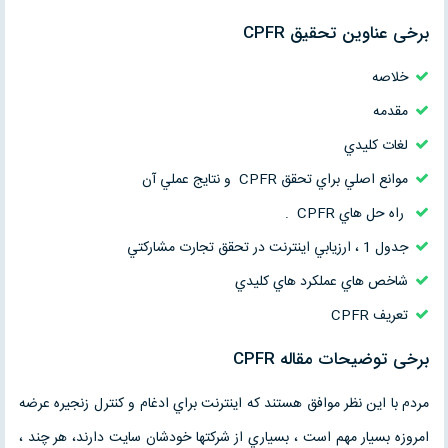
برخی عناوین تحقیق CPFR
خلاصه
مقدمه
لغات كليدي
موانع اصلي براي تحقق CPFR و نتايج عملي آن
راه حل هاي CPFR .
جدول 1 ، ارزيابي اينترنت در تحقق تجارت مشاركتي
شاخص هاي عملكرد هاي كليدي
تعريف CPFR
برخی توضیحات مقاله CPFR
مردم با اين نظر موافق هستند كه اينترنت براي ادغام و كنترل زنجيره عرضه
امروزه بسيار مهم است ، بسياري از شركتها خودشان سايت دارند، هر چند ،