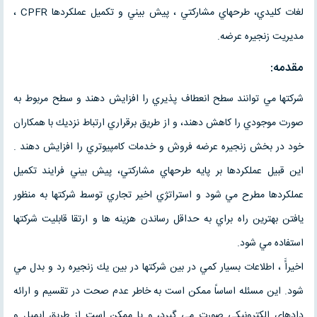
لغات كليدي، طرحهاي مشاركتي ، پيش بيني و تكميل عملكردها CPFR ،
مديريت زنجيره عرضه.
مقدمه:
شركتها مي توانند سطح انعطاف پذيري را افزايش دهند و سطح مربوط به
صورت موجودي را كاهش دهند، و از طريق برقراري ارتباط نزديك با همكاران
خود در بخش زنجيره عرضه فروش و خدمات كامپيوتري را افزايش دهند .
اين قبيل عملكردها بر پايه طرحهاي مشاركتي، پيش بيني فرايند تكميل
عملكردها مطرح مي شود و استراتژي اخير تجاري توسط شركتها به منظور
يافتن بهترين راه براي به حداقل رساندن هزينه ها و ارتقا قابليت شركتها
استفاده مي شود.
اخيراًَ ، اطلاعات بسيار كمي در بين شركتها در بين يك زنجيره رد و بدل مي
شود. اين مسئله اساساً ممكن است به خاطر عدم صحت در تقسيم و ارائه
دادهاي الكترونيكي صورت مي گيرد، و يا ممكن است از طريق ايميل و