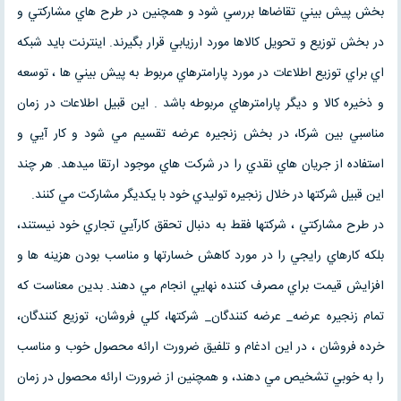
بخش پيش بيني تقاضاها بررسي شود و همچنين در طرح هاي مشاركتي و
در بخش توزيع و تحويل كالاها مورد ارزيابي قرار بگيرند. اينترنت بايد شبكه
اي براي توزيع اطلاعات در مورد پارامترهاي مربوط به پيش بيني ها ، توسعه
و ذخيره كالا و ديگر پارامترهاي مربوطه باشد . اين قبيل اطلاعات در زمان
مناسبي بين شركا، در بخش زنجيره عرضه تقسيم مي شود و كار آيي و
استفاده از جريان هاي نقدي را در شركت هاي موجود ارتقا ميدهد. هر چند
اين قبيل شركتها در خلال زنجيره توليدي خود با يكديگر مشاركت مي كنند.
در طرح مشاركتي ، شركتها فقط به دنبال تحقق كارآيي تجاري خود نيستند،
بلكه كارهاي رايجي را در مورد كاهش خسارتها و مناسب بودن هزينه ها و
افزايش قيمت براي مصرف كننده نهايي انجام مي دهند. بدين معناست كه
تمام زنجيره عرضه_ عرضه كنندگان_ شركتها، كلي فروشان، توزيع كنندگان،
خرده فروشان ، در اين ادغام و تلفيق ضرورت ارائه محصول خوب و مناسب
را به خوبي تشخيص مي دهند، و همچنين از ضرورت ارائه محصول در زمان