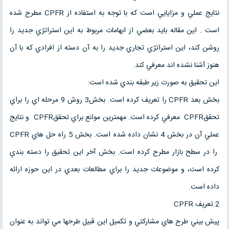
نتايج عملي و مزايايي است كه با توجه به استفاده از CPFR مطرح شده
است . اين مقاله بايد بعضي از ابهامات مربوط به اين استراتژي جديد را
روشن كند، اين استراتژي تجاري جديد را به آن دسته از افرادي كه با آن
هنوز آشنا نشده اند معرفي كند.
اين تحقيق به صورت زير طبقه بندي شده است:
بخش بعد CPFR را تعريف كرده است. بخش3 روش 9 مرحله اي را براي
تحققCPFR معرفي كرده است. مهمترين موانع براي تحققCPFR و نتايج
عملي آن در بخش 4 نشان داده شده است. بخش 5 راه حل هاي CPFR
را در سطح بازار مطرح كرده است. بخش آخر اين تحقيق را دسته بندي
كرده است، و موضوعات جديد را براي مطالعات بعدي در اين حوزه ارائه
داده است.
2.تعريف CPFR
پيش بيني طرح هاي مشاركتي و تكميل اين قبيل طرحها مي تواند به عنوان