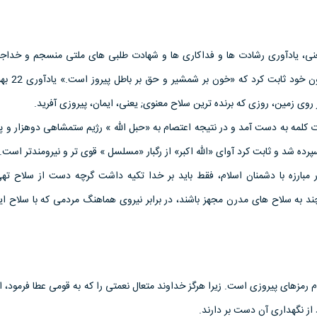
م الله 22 بهمن; یعنی، یادآوری رشادت ها و فداکاری ها و شهادت طلبی های ملتی منسجم و خدا
ولایت و رهبری که با ایثا
وی زمین، روزی که برنده ترین سلاح معنوی; یعنی، ایمان، پیروزی آفرید.
کلمه به دست آمد و در نتیجه اعتصام به «حبل الله » رژیم ستمشاهی دوهزار و پ
سپرده شد و ثابت کرد آوای «الله اکبر» از رگبار «مسلسل » قوی تر و نیرومندتر است.
ر مبارزه با دشمنان اسلام، فقط باید بر خدا تکیه داشت گرچه دست از سلاح تهی
 به سلاح های مدرن مجهز باشند، در برابر نیروی هماهنگ مردمی که با سلاح ایما
رمزهای پیروزی است. زیرا هرگز خداوند متعال نعمتی را که به قومی عطا فرمود، از 
از نگهداری آن دست بر دارند.