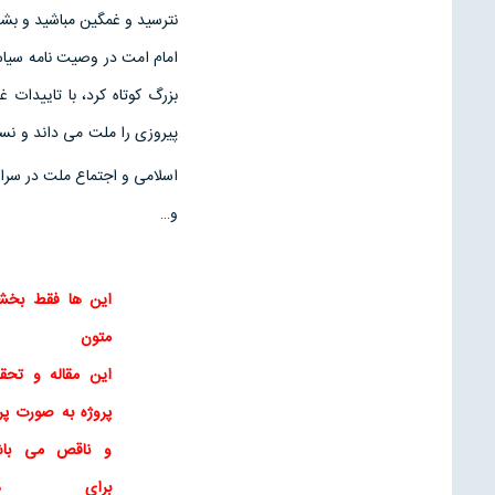
نترسید و غمگین مباشید و بشا
امام امت در وصیت نامه سیاس
بزرگ کوتاه کرد، با تاییدات 
پیروزی را ملت می داند و نس
اسلامی و اجتماع ملت در سراس
و…
این ها فقط بخش
متون
این
مقاله
و
تحق
پروژه به صورت پرا
و ناقص می باش
برای
د