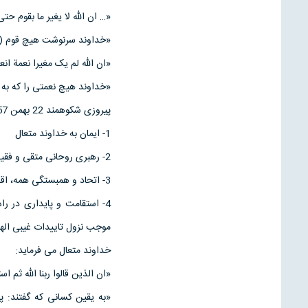
«… ان الله لا یغیر ما بقوم حتی
«خداوند سرنوشت هیچ قوم (و م
«ان الله لم یک مغیرا نعمة انع
«خداوند هیچ نعمتی را که به 
پیروزی شکوهمند 22 بهمن 57، حاصل عوامل بسیاری است که مهم ترین آن ها عبارتند از:
1- ایمان به خداوند متعال
2- رهبری روحانی متقی و فقیه آگاه; امام خمینی رحمه الله
3- اتحاد و همبستگی همه، اقشار ملت.
4- استقامت و پایداری در 
موجب نزول تاییدات غیبی اله
خداوند متعال می فرماید:
«ان الذین قالوا ربنا الله ثم اس
«به یقین کسانی که گفتند: پ