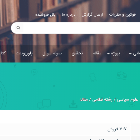
قوانین و مقررات
ارسال گزارش
درباره ما
پنل فروشنده
انی
پروژه
مقاله
تحقیق
نمونه سوال
پاورپوینت
کتا
 علوم سیاسی
/
رشته نظامی
/
مقاله
307 فروش