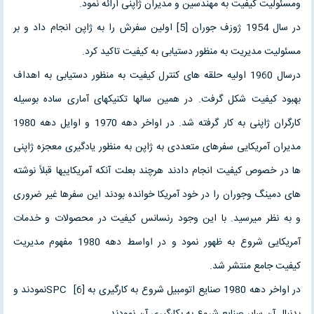
ومسئولیت کیفیت به مهندسین و مدیران ژاپنی ارائه نمود.
در سال 1954 ژوزف جوران [5] اولین سفرش را به ژاپن انجام داد و بر
مسئولیت مدیریت به منظور دستیابی به کیفیت تاکید کرد.
درسال 1960 اولیه حلقه های کنترل کیفیت به منظور دستیابی به اهداف
بهبود کیفیت شکل گرفت. در همین سالها تکنیکهای آماری ساده بوسیله
کارگران ژاپنی به کار گرفته شد. در اواخر دهه 1970 و اوایل دهه 1980
مدیران آمریکایی سفرهای متعددی به ژاپن به منظور یادگیری معجزه ژاپنی
ها در خصوص کیفیت انجام دادند هرچند بعلت آنکه آمریکاییها قبلاً نوشته
های دمینگ وجوران را در خود آمریکا خوانده بودند این سفرها غیر ضروری
و به نظر میرسید. با این وجود رنسانس کیفیت در محصولات و خدمات
آمریکایی شروع به ظهور نمود و در اواسط دهه 1980 مفهوم مدیریت
کیفیت جامع منتشر شد.
در اواخر دهه 1980 صنایع اتومبیل شروع به کارگیری به SPC [6]نمودند و
بدنبال آن سایر صنایع شروع به بکارگیری آن نمودند.