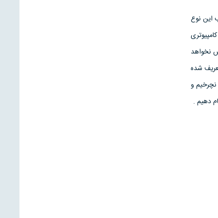
 اين نوع
کامپيوتری
ش نخواهد
تعريف شده
 نچرخيم و
م دهيم .