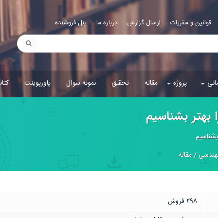
قوانین و مقررات
ارسال گزارش
درباره ما
پنل فروشنده
انی
پروژه
مقاله
تحقیق
نمونه سوال
پاورپوینت
کتا
ا بهتر بشناسيم
 بشناسيم
هندسی
/
مقاله
298 فروش