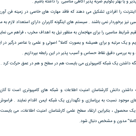
ر و يا بهتر بگوئيم ضربه پذير آگاهی مناسبی را داشته باشيم .
ن اينترنت را افرادی تشکيل می دهند که فاقد مهارت های خاصی در زمينه فن آور
بی نيز برخوردار نمی باشند . سيستم های اينگونه کاربران دارای استعداد لازم به من
يم شرايط مناسبی را برای مهاجمان به منظور نيل به اهداف مخرب ، فراهم می نمايند
م و يک مرتبه و برای هميشه و بصورت کاملا” اصولی و علمی با عناصر درگير در ا
و به بررسی دقيق نقاط حساس و آسيب پذير در اين رابطه بپردازيم .
نگه داشتن يک شبکه کامپيوتری می بايست هم در سطح و هم در عمق حرکت کرد .
 داشتن دانش کارشناسان امنيت اطلاعات و شبکه های کامپيوتری است تا آنان بت
ای موجود نسبت به برپاسازی و نگهداری يک شبکه ايمن اقدام نمايند . فراموش 
يک محصول ، بنابراين ارتقاء سطح علمی کارشناسان امنيت اطلاعات، می بايست
کاملا” مدون و مشخص دنبال شود.