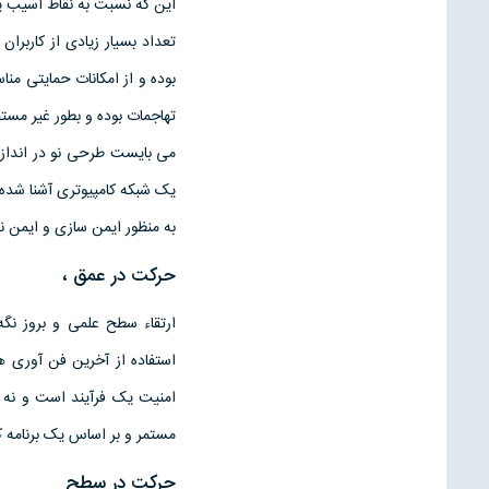
اين که نسبت به نقاط آسيب پذي
تعداد بسيار زيادی از کاربرا
بوده و از امکانات حمايتی مناس
تهاجمات بوده و بطور غير مستق
می بايست طرحی نو در اندازي
يک شبکه کامپيوتری آشنا شده 
به منظور ايمن سازی و ايمن 
حرکت در عمق ،
ارتقاء سطح علمی و بروز نگه
استفاده از آخرين فن آوری ه
امنيت يک فرآيند است و نه 
مستمر و بر اساس يک برنامه 
حرکت در سطح