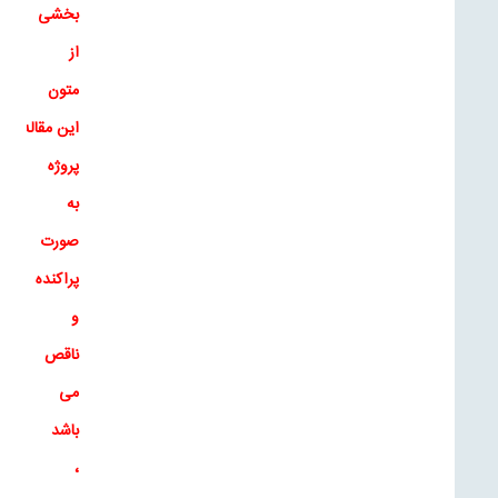
بخشی
از
متون
این
مقاله
و
ت
پروژه
به
صورت
پراکنده
و
ناقص
می
باشد
،