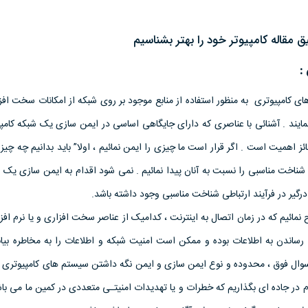
مقاله کامپيوتر خود را بهتر بشناسيم
:
های کامپيوتری به منظور استفاده از منابع موجود بر روی شبکه از امکانات سخت افز
مايند . آشنائی با عناصری که دارای جايگاهی اساسی در ايمن سازی يک شبکه کامپ
حائز اهميت است . اگر قرار است ما چيزی را ايمن نمائيم ، اولا” بايد بدانيم چه چ
ناخت مناسبی را نسبت به آنان پيدا نمائيم . نمی شود اقدام به ايمن سازی يک 
رگير در فرآيند ارتباطی شناخت مناسبی وجود داشته باشد.
نمائيم که در زمان اتصال به اينترنت ، کداميک از عناصر سخت افزاری و يا نرم افز
رساندن به اطلاعات بوده و ممکن است امنيت شبکه و اطلاعات را به مخاطره بيان
سوال فوق ، محدوده و نوع ايمن سازی و ايمن نگه داشتن سيستم های کامپيوتر
م در جاده ای بگذاريم که خطرات و يا تهديدات امنيتـی متعددی در کمين ما می با