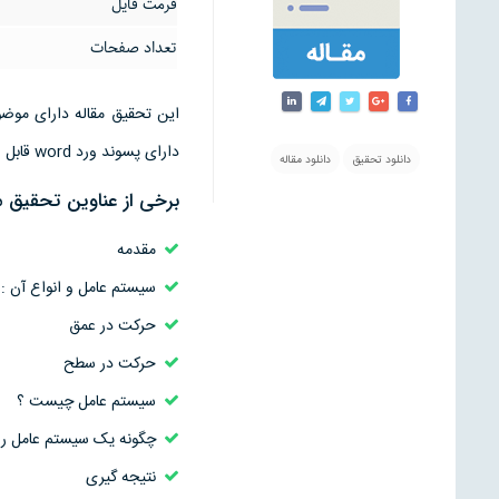
فرمت فایل
تعداد صفحات
دارای پسوند ورد word قابل ویرایش است
دانلود تحقیق
دانلود مقاله
برخی از عناوین تحقیق مق
مقدمه
سيستم عامل و انواع آن :
حرکت در عمق
حرکت در سطح
سيستم عامل چيست ؟
چگونه يک سيستم عامل را 
نتیجه گیری