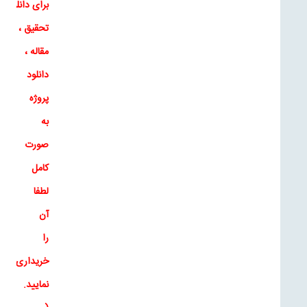
برای
دانلود
تحقیق
،
دانلو
مقاله
،
دانلود
پروژه
به
صورت
کامل
لطفا
آن
را
خریداری
نمایید
.