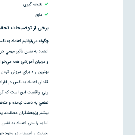
نتیجه گیری
منبع
برخی از توضیحات تحقیق 
چگونه مي‌توانيم اعتماد به نف
اعتماد به نفس تأثير مهمي در 
و مربيان آموزشي همه مي‌خواه
بهترين راه براي دروني كرد
فقدان اعتماد به نفس در افرا
ولي واقعيت اين است كه گر چ
قطعي‌ به دست نيامده و متخص
بيشتر پژوهشگران معتقدند پدر
اما به راستي اعتماد به نفس
رضايت و اطمينان در وجود خود