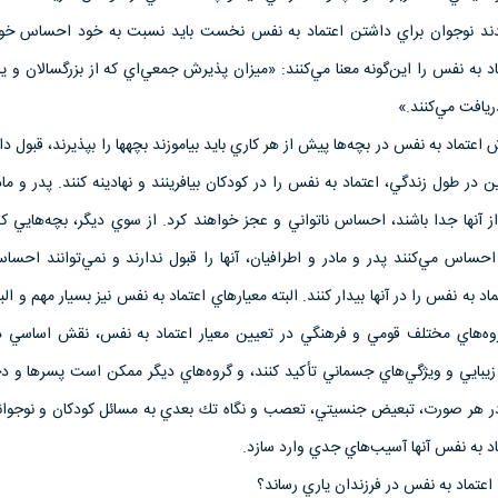
عتقدند نوجوان براي داشتن اعتماد به نفس نخست بايد نسبت به خود احساس خو
د به نفس را اين‌گونه معنا مي‌كنند: «ميزان پذيرش جمعي‌اي كه از بزرگسالان و ي
ريافت مي‌كنند.»
ش اعتماد به نفس در بچه‌ها پيش از هر كاري بايد بياموزند بچه‏ها را بپذيرند، قبول د
ين در طول زندگي، اعتماد به نفس را در كودكان بيافرينند و نهادينه كنند. پدر و ما
 آنها جدا باشند، احساس ناتواني و عجز خواهند كرد. از سوي ديگر، بچه‌هايي كه
احساس مي‌كنند پدر و مادر و اطرافيان، آنها را قبول ندارند و نمي‌توانند اح
اد به نفس را در آنها بيدار كنند. البته معيارهاي اعتماد به نفس نيز بسيار مهم و ال
وه‌هاي مختلف قومي و فرهنگي در تعيين معيار اعتماد به نفس، نقش اساسي دارن
بايي و ويژگي‌هاي جسماني تأكيد كنند، و گروه‌هاي ديگر ممكن است پسرها و دخت
در هر صورت، تبعيض جنسيتي، تعصب و نگاه تك بعدي به مسائل كودكان و نوجوان
 به نفس آنها آسيب‌هاي جدي وارد سازد.
اعتماد به نفس در فرزندان ياري رساند؟