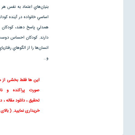
بنيان‌هاي اعتماد به نفس ه
اساسي خانواده در آينده كود
همدلي پاسخ دهند، كودكان ك
دارند. كودكان احساس دوست 
انسان‌ها را از الگوهاي رفتاري‏ا
و…
این ها فقط بخشی از م
صورت پراکنده و ن
تحقیق
،
دانلود مقاله
، دا
خریداری نمایید
. ( بالا