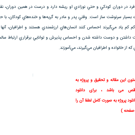
ر فرد در دوران كودكي و حتي نوزادي او ريشه دارد و درست در همين دوران، ن
ك بسيار سرنوشت ساز است. وقتي پدر و مادر به گريه‌ها و خنده‌هاي كودكان، با 
م كم ياد مي‌گيرند احساس كنند انسان‌هاي ارزشمندي هستند و اطرافيان، آنها
داشتن و دوست داشته شدن و احساس پذيرش و توانايي برقراري ارتباط سالم و
ي كه از خانواده و اطرافيان مي‌گيرند، مي‌آموزند.
تون این
مقاله
و
تحقیق
و پروژه به
اقص می باشد ، برای
دانلود
نلود پروژه به صورت کامل لطفا آن را
ی صفحه )