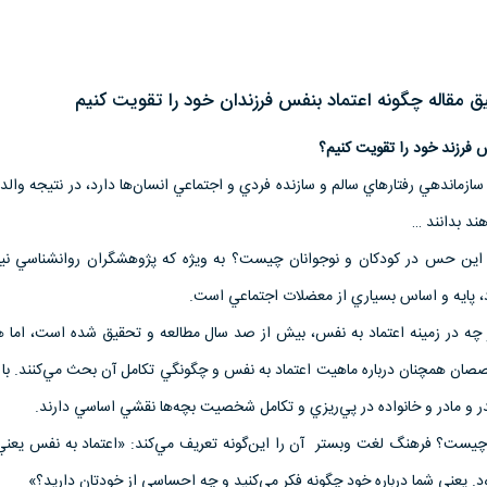
مقاله چگونه اعتماد بنفس فرزندان خود را تقویت کنیم
س
فرزند خود را تقويت كنيم؟
سازماندهي رفتارهاي سالم و سازنده فردي و اجتماعي انسان‌ها دارد، در نتيجه والدي
ند بدانند …
ن اين حس در كودكان و نوجوانان چيست؟ به ويژه كه پژوهشگران روانشناسي نيز
د، پايه و اساس بسياري از معضلات اجتماعي است.
ه در زمينه اعتماد به نفس، بيش از صد سال مطالعه و تحقيق ‌شده است، اما هن
صان همچنان درباره ماهيت اعتماد به نفس و چگونگي تكامل آن بحث مي‌كنند. با 
 و مادر و خانواده در پي‌‌ريزي و تكامل شخصيت بچه‌ها نقشي اساسي‌ دارند.
 چيست؟ فرهنگ لغت و‌بستر آن را اين‌گونه تعريف مي‌كند: «اعتماد به نفس يع
. يعني شما درباره خود چگونه فكر مي‌كنيد و چه احساسي از خودتان داريد؟»