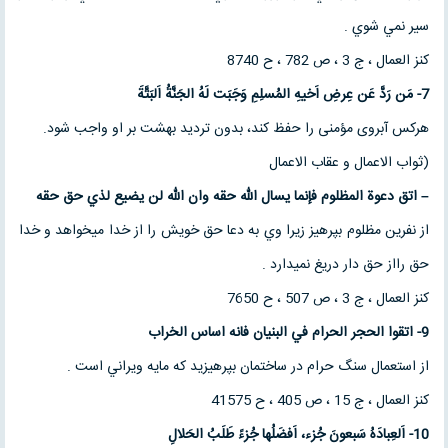
سير نمي شوي .
كنز العمال ، ج 3 ، ص 782 ، ح 8740
7-
مَن رَدَّ عَن عِرضِ اَخیهِ المُسلِمِ وَجَبَت لَهُ
الجَنَّةُ اَلبَتَّةَ
هرکس آبروی مؤمنی را حفظ کند، بدون تردید بهشت بر او واجب شود.
(ثواب الاعمال و عقاب الاعمال
–
اتق دعوة المظلوم فإنما يسال الله حقه وان الله لن يضيع
لذي حق حقه
از نفرين مظلوم بپرهيز زيرا وي به دعا حق خويش را از خدا ميخواهد و خدا
حق رااز حق دار دريغ نميدارد .
كنز العمال ، ج 3 ، ص 507 ، ح 7650
9-
اتقوا الحجر الحرام في البنيان فانه اساس الخراب
از استعمال سنگ حرام در ساختمان بپرهيزيد كه مايه ويراني است .
كنز العمال ، ج 15 ، ص 405 ، ح 41575
10-
اَلعِبادَهُ سَبعونَ جُزء، اَفضَلُها جُزءً طَلَبُ
الحَلالِ