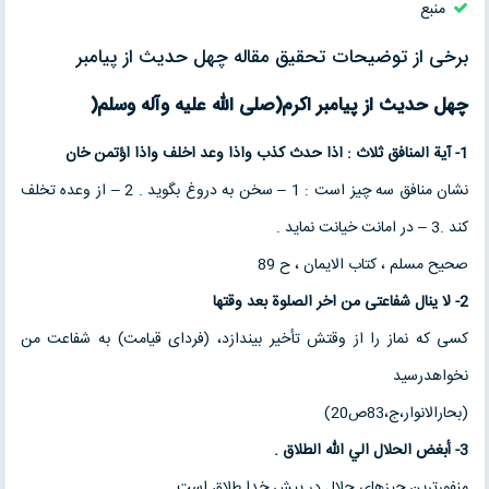
منبع
برخی از توضیحات تحقیق مقاله چهل حدیث از پیامبر
چهل حدیث از پيامبر اكرم(صلى الله عليه وآله وسلم
(
1-
آية المنافق ثلاث : اذا حدث كذب واذا وعد اخلف واذا اؤتمن
خان
نشان منافق سه چيز است : 1 – سخن به دروغ بگويد . 2 – از وعده تخلف
كند .3 – در امانت خيانت نمايد .
صحيح مسلم ، كتاب الايمان ، ح 89
2-
لا ینال شفاعتی
من اخر الصلوة بعد وقتها
کسی که نماز را از وقتش تأخیر بیندازد، (فردای قیامت) به شفاعت من
نخواهدرسید
(بحارالانوار،ج،83ص20)
3-
أبغض الحلال الي الله الطلاق
.
منفورترين چيزهاي حلال در پيش خدا طلاق است .