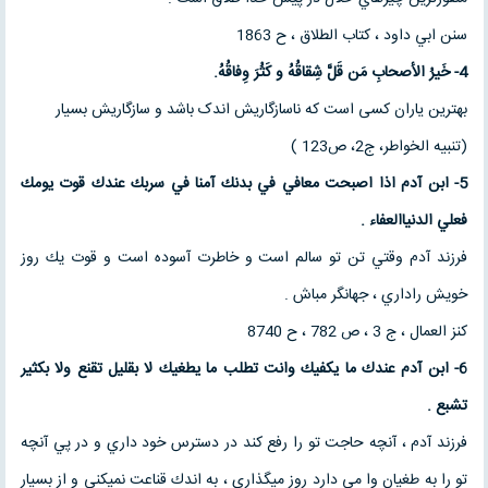
سنن ابي داود ، كتاب الطلاق ، ح 1863
4-
خَیرُ الأصحابِ مَن قَلَّ شِقاقُهُ و کَثُرَ
وِفاقُهُ
.
بهترین یاران کسی است که ناسازگاریش اندک باشد و سازگاریش بسیار
(تنبیه الخواطر، ج2، ص123 )
5-
ابن آدم اذا اصبحت معافي في بدنك آمنا في سربك عندك قوت
يومك
فعلي الدنياالعفاء
.
فرزند آدم وقتي تن تو سالم است و خاطرت آسوده است و قوت يك روز
خويش راداري ، جهانگر مباش .
كنز العمال ، ج 3 ، ص 782 ، ح 8740
6-
ابن آدم عندك ما يكفيك وانت تطلب ما يطغيك لا بقليل تقنع
ولا بكثير
تشبع
.
فرزند آدم ، آنچه حاجت تو را رفع كند در دسترس خود داري و در پي آنچه
تو را به طغيان وا مي دارد روز ميگذاري ، به اندك قناعت نميكني و از بسيار