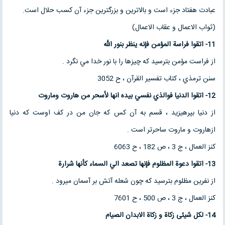
عبادت هفتاد جزء است و بالاترین و بزرگترین جزء آن کسب حلال است.
(ثواب الاعمال و عقاب الاعمال)
11-
اتقوا فراسة المؤمن فإنه ينظر بنور الله
از فراست مؤمن بترسيد كه چيزها را با نور خدا مي نگرد .
سنن ترمذي ، كتاب تفسير القرآن ، ح 3052
12-
اتقوا الدنيا فوالذي نفسي بيده انها لأسحر من هاروت وماروت
از دنيا بپرهيزيد ، قسم به آن كس كه جان من در كف اوست كه دنيا
ازهاروت و ماروت ساحرتر است .
كنز العمال ، ج 3 ، ص 182 ، ح 6063
13-
اتقوا دعوة المظلوم فإنها تصعد الي السماء كأنها شرارة
از نفرين مظلوم بترسيد كه چون شعله آتش بر آسمان ميرود .
كنز العمال ، ج 3 ، ص 500 ، ح 7601
14-
لكل شیئى زكاة و زكاة الابدان الصیام