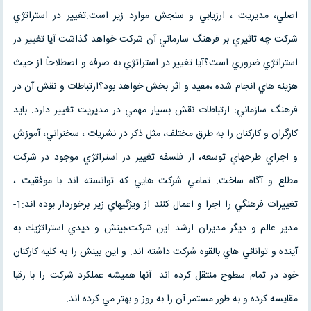
اصلي، مديريت ، ارزيابي و سنجش موارد زير است:تغيير در استراتژي
شركت چه تاثيري بر فرهنگ سازماني آن شركت خواهد گذاشت.آيا تغيير در
استراتژي ضروري است؟آيا تغيير در استراتژي به صرفه و اصطلاحاً از حيث
هزينه هاي انجام شده ،مفيد و اثر بخش خواهد بود؟ارتباطات و نقش آن در
فرهنگ سازماني: ارتباطات نقش بسيار مهمي در مديريت تغيير دارد. بايد
كارگران و كاركنان را به طرق مختلف، مثل ذكر در نشريات ، سخنراني، آموزش
و اجراي طرحهاي توسعه، از فلسفه تغيير در استراتژي موجود در شركت
مطلع و آگاه ساخت. تمامي شركت هايي كه توانسته اند با موفقيت ،
تغييرات فرهنگي را اجرا و اعمال كنند از ويژگيهاي زير برخوردار بوده اند:1-
مدير عالم و ديگر مديران ارشد اين شركت،بينش و ديدي استراتژيك به
آينده و توانائي هاي بالقوه شركت داشته اند. و اين بينش را به كليه كاركنان
خود در تمام سطوح منتقل كرده اند. آنها هميشه عملكرد شركت را با رقبا
مقايسه كرده و به طور مستمر آن را به روز و بهتر مي كرده اند.