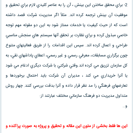
2- براي محقق ساختن اين بينش ، آن را به عناصر كليدي لازم براي تحقيق و
موفقيت آن بينش ترجمه كرده اند. مثلاً اگر مديريت شركت قصد داشته
است كه از حيث كيفيت يا خدمات ممتاز شود به اين دو مقوله مهم توجه
خاصي مبذول كرده و براي نظارت بر تحقق آنها سيستم هاي سنجش مناسبي
طراحي و اعمال كرده اند. سپس اين اقدامات را از طريق فعاليتهاي متنوع
چون برگزاري مسابقات، معرفي رسمي و غير رسمي، اعطاي پاداشهاي نقي، به
كل سازمان تزريق مي كرده اند.وقتي شركتي با شركت ديگري ادغام مي شود
يا آنرا خريداري مي كند ، مديران آن شركت بايد احتمال برخوردها و
تعارضهاي فرهنگي را مد نظر قرار داده و آنرا بدقت بررسي كنند. چهار روش
متداول مديريت دو فرهنگ سازماني مختلف عبارتند از:
و…
این ها فقط بخشی از متون این
مقاله
و
تحقیق
و پروژه به صورت پراکنده و