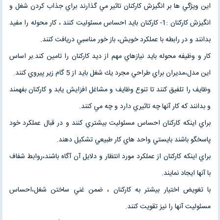
اين ويژگي ها بر انگيزش كاركنان تاثير مي گذارند براي جذاب كردن شغل و
انگيزش كاركنان :1- كاركنان بايد احساس مسئوليت كنند ، كار محوله را مفيد
بدانند و در رابطه با عملكرد خويش، باز خور مناسبي دريافت كنند.
كار و وظيفه محوله بايد نيازهاي مهم از ديد كاركنان را تامين كند.بر اساس
اين مدل،مديران براي طراحي مجرد يك شغل بايد از 5 گام زير پيروي كنند.
وظايف را تلفيق كنند تا تنوع وظايف و مشاغل افزايش يابد و كاركنان بفهمند
و بدانند كه كار آنها چه تاثيري دارد و چه مي كنند.
براي اينكه كاركنان احساس مسئوليت بيشتري كنند و در قبال عملكرد خود
پاسخگو باشند بايستي واحد هاي كار طبيعي تشكيل دهند.
براي اينكه كاركنان از عملكرد مورد انتظار و دلايل آن آگاه باشند،روابط شفاف
با آنها ايجاد نمايند.
با تغويض اختيار بيشتر به كاركنان ، ضمن غني ساختن شغل،احساس
مسئوليت آنها را نيز تقويت كنند.