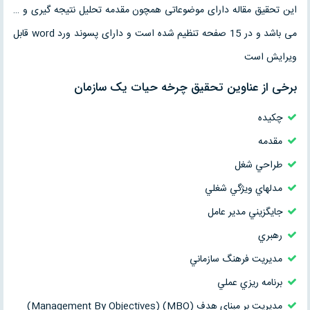
این تحقیق مقاله دارای موضوعاتی همچون مقدمه تحلیل نتیجه گیری و …
می باشد و در 15 صفحه تنظیم شده است و دارای پسوند ورد word قابل
ویرایش است
برخی از عناوین تحقیق چرخه حيات يک سازمان
چکیده
مقدمه
طراحي شغل
مدلهاي ويژگي شغلي
جايگزيني مدير عامل
رهبري
مديريت فرهنگ سازماني
برنامه ريزي عملي
مديريت بر مبناي هدف (MBO) (Management By Objectives)