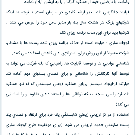
رضايت يا نارضايي خود از عملكرد كاركنان را به ايشان ابلاغ نمايند.
فرايند جايگزيني يك مدير ارشد كليدي در سازمان است. با توجه به اينكه
شركتهاي بزرگ هر هشت سال يك بار مدير عامل خود را عوض مي كنند. .
شركتها بايد براي اين مدت برنامه ريزي كنند.
كوچك سازي : عبارت است از حذف برنامه ريزي شده پست ها يا مشاغل،
شركت معمولاً از اين روش براي استراتژي هاي كاهش استفاده مي كنند.
شناسايي توانايي ها و توسعه قابليت ها: راههايي كه يك شركت مي تواند به
توسط آنها كاركنانش را شناسائي و براي تصدي پستهاي مهم آماده كند
عبارتند از:ايجاد سيستم ارزيابي عملكرد (يعني سيستمي كه نه تنها عملكرد
يك فرد را مي سنجد ، بلكه توانائي ها و استعدادهاي بالقوه او را شناسايي
مي كند)
استفاده از مراكز ارزيابي (يعني شايستگي يك فرد براي ارتقاء و تصدي يك
پست سازماني جديد ارزيابي مي شود. )براي موفقيت طرح كوچك سازي