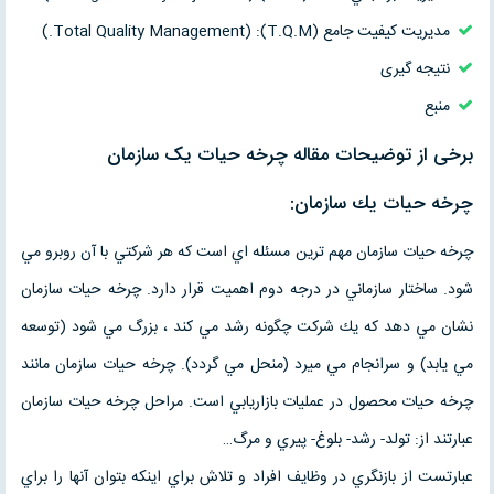
مديريت كيفيت جامع (T.Q.M): (Total Quality Management.)
نتیجه گیری
منبع
برخی از توضیحات مقاله چرخه حيات يک سازمان
چرخه حيات يك سازمان:
چرخه حيات سازمان مهم ترين مسئله اي است كه هر شركتي با آن روبرو مي
شود. ساختار سازماني در درجه دوم اهميت قرار دارد. چرخه حيات سازمان
نشان مي دهد كه يك شركت چگونه رشد مي كند ، بزرگ مي شود (توسعه
مي يابد) و سرانجام مي ميرد (منحل مي گردد). چرخه حيات سازمان مانند
چرخه حيات محصول در عمليات بازاريابي است. مراحل چرخه حيات سازمان
عبارتند از: تولد- رشد- بلوغ- پيري و مرگ…
عبارتست از بازنگري در وظايف افراد و تلاش براي اينكه بتوان آنها را براي