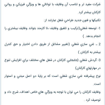
شركت مفيد تر و تناسب آن وظايف با توانائي ها و ويژگي فيزيكي و رواني
كاركنان بيشتر كرد.
تكنيكها و فنون جديد طراحي شغل عبارتند از:
1- توسعه شغلي(تركيب و تلفيق وظايف ،تا كارمند بتواند وظايف بيشتري را
انجام بدهد. )
2 ـ غني سازي شغلي (تغيير مشاغل از طريق دادن اختيار و حق كنترل
بيشتر به كاركنان )
3- گردش شغلي (جابجايي كاركنان در شغل هاي مختلف براي افزايش تنوع
در مهارتهاي كاركنان)
نوع پيشرفته غني سازي شغلي است كه بر پاية دو اصل مبتني و استوار
است.
وظايف كاركنان را مي توان با توجه به ويژگي هاي خاص اهداف، شرح داد و
توصيف كرد .