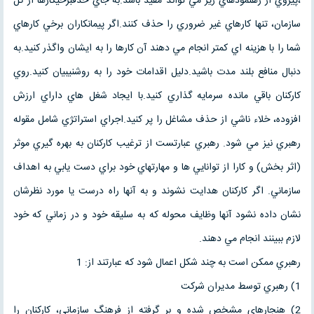
،پيروي از رهنمودهاي زير مي تواند مفيد باشد.به جاي حذفبرخيكارها از كل
سازمان، تنها كارهاي غير ضروري را حذف كنند.اگر پيمانكاران برخي كارهاي
شما را با هزينه اي كمتر انجام مي دهند آن كارها را به ايشان واگذر كنيد.به
دنبال منافع بلند مدت باشيد.دليل اقدامات خود را به روشنيبيان كنيد.روي
كاركنان باقي مانده سرمايه گذاري كنيد.با ايجاد شغل هاي داراي ارزش
افزوده، خلاء ناشي از حذف مشاغل را پر كنيد.اجراي استراتژي شامل مقوله
رهبري نيز مي شود. رهبري عبارتست از ترغيب كاركنان به بهره گيري موثر
(اثر بخش) و كارا از توانايي ها و مهارتهاي خود براي دست يابي به اهداف
سازماني. اگر كاركنان هدايت نشوند و به آنها راه درست يا مورد نظرشان
نشان داده نشود آنها وظايف محوله كه به سليقه خود و در زماني كه خود
لازم ببينند انجام مي دهند.
رهبري ممكن است به چند شكل اعمال شود كه عبارتند از: 1
1) رهبري توسط مديران شركت
2) هنجارهاي مشخص شده و بر گرفته از فرهنگ سازماني، كاركنان را