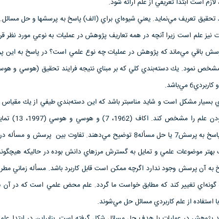
زم است ابتدا تعريفي از علم ارائه شود.
علم را فرايند تحقيق تعريف مي‌نمايد. يعني شيوه‌اي براي (الف) پاسخ به پرسشها و حل مسائل
نيز علم است زيرا آنچه در همه تعاريف پژوهش در عمليات به نوعي مورد نظر قرا
ش باقي مي‌ماند كه پژوهش در عمليات چه نوع علمي است؟ در پاسخ به اين پ
ي بسيار مشكل است و شايد مناسبتر باشد كه اين دسته‌بندي طيفي از يك مقياس 
كه درجه محض يا كاربردي بودن علم را م
محض و كاربردي را بر مبناي پاسخ به پرسش7 يا حل مسأله8 توضيح مي‌دهند. تفاوت بين پرسش و 
 بهتر موضوعات علمي و تمايل به گسترش مرزهاي دانش بوده در حاليكه هيچگونه ا
اسخ به آن پرسش وجود ندارد اگرچه ممكن است قابل كاربرد باشد. مسأله زماني مط
 گونه‌اي تغيير كند كه مطابق خواست ما گردد. علم محض علمي است كه در آن ب
ا استفاده از علم كاربردي مسائل حل مي‌شوند.
آيد پژوهش در عمليات با هدف حل مسائل شكل گرفته است. بنابراين در ابتدا علم