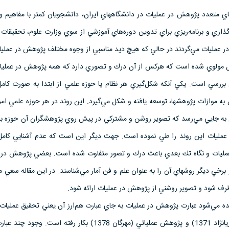
هاي متعدد پژوهش در عمليات در دانشگاههاي ايران، دانشجويان كمتر با مفاهيم و
ري و برنامه‌‌ريزي براي تدوين دوره‌هاي آموزشي از سوي وزارت علوم، تحقيقات 
 عمليات مي‌گردند در حالي كه هيچ ديد مناسبي از وجوه مختلف پژوهش در عمليات
ل مولوي شده است كه هر‌كس از آن درك و تصوري دارد كه همه پژوهش در عملي
بررسي است. يكي آنكه شكل‌گيري هر نظام يا حوزه علمي از ابتدا به صورت كام
 به موازات پژوهشها، توسعه يافته و شكل مي‌گيرد. اين روند در هر حوزه علمي ا
ل به جايي مي‌رسد كه تصوير روشن و مشتركي در پيش روي پژوهشگران آن حوزه باز 
عمليات اين روند را طي نموده است. جهت ديگر اين است كه عدم آشنايي كامل ب
ليات و نگاه تك بعدي باعث درك و تصور متفاوت شده است. بعضي پژوهش در ع
 برخي ديگر روشهاي آن را به عنوان علم و فن آمار مي‌شناسند. در اين مقاله سعي م
‌طرف شود و تصوير روشني از پژوهش در عمليات ارائه شود.
يده مي‌شود عبارت پژوهش در عمليات به جاي عبارت هم‌‌ارز آن يعني تحقيق عمليات 
1372)، تحقيق در عمليات (آريا‌‌نژاد 1371) و پژوهش عملياتي (مهرگان 1378) بكار رفته اس