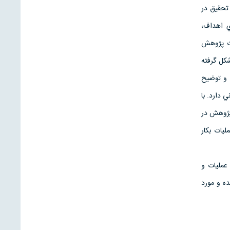
 تحقيق در
ي اهداف،
رت پژوهش
كل گرفته
ط استين هارد (ساعتي 1988) براي تعريف و توضيح
لب مي‌كنند همخواني دارد. با
 پژوهش در
يات بكار
عمليات و
ده و مورد