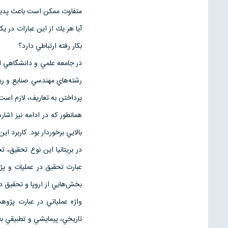
متفاوت ممكن است باعث پديد آم
آيا هر يك از اين عبارات در ي
بكار رفته ارتباطي دارد؟
در جامعه علمي و دانشگاهي اي
رشته‌هاي مهندسي صنايع و ري
پرداختن به تعاريف، لازم است
بالايي برخوردار بود. كاربرد اين نوع تحقيق در عمليا
عبارت تحقيق در عمليات و پژ
بخش‌هايي از اروپا و تحقيق در 
واژه عملياتي در عبارت پژو
تاريخي، پيمايشي و تطبيقي 