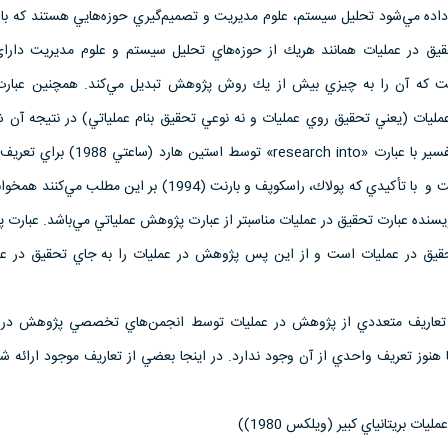
ح داده مي‌شود تحليل سيستم، علوم مديريت و تصميم‌گيري حوزه‌هايي هستند كه با
قيق در عمليات همانند هر‌يك از حوزه‌هاي تحليل سيستم و علوم مديريت دارا
 است كه آن را به چيزي بيش از يك روش پژوهش تبديل مي‌كند. همچنين عبا
عمليات (يعني تحقيق روي عمليات و نه نوعي تحقيق بنام عملياتي) در نتيجه آن ش
است را بيان نمي‌دارد. اين تفسير با عبارت «research into» توس
تحقيق در عمليات بكار رفته‌است و با تأكيدي كه پولاك، راسكوپف و بارنت (1994) بر اين مط
نويسنده عبارت تحقيق در عمليات مناسبتر از عبارت پژوهش عملياتي مي‌باشد. عبارت
تحقيق در عمليات است و از اين پس پژوهش در عمليات را به جاي تحقيق در عمل
د تعاريف متعددي از پژوهش در عمليات توسط انجمن‌‌هاي تخصصي پژوهش در 
 هنوز تعريف واحدي از آن وجود ندارد. در اينجا بعضي از تعاريف موجود ارائه ش