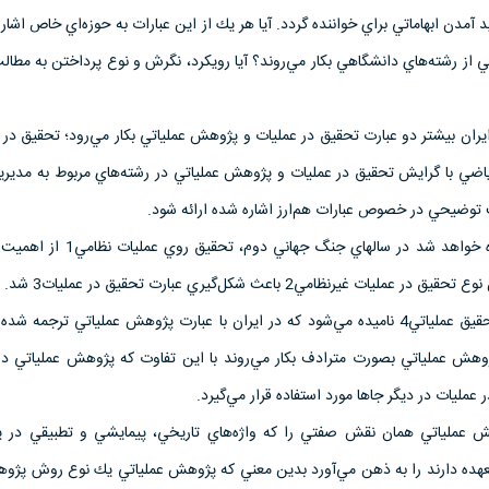
دن ابها‌‌ماتي براي خواننده گردد. آيا هر يك از اين عبارات به حوزه‌اي خاص اشاره
كي از رشته‌‌هاي دانشگاهي بكار مي‌روند؟ آيا رويكرد، نگرش و نوع پرداختن به مطالب
ران بيشتر دو عبارت تحقيق در عمليات و پژوهش عملياتي بكار مي‌رود؛ تحقيق در 
اضي با گرايش تحقيق در عمليات و پژوهش عملياتي در رشته‌هاي مربوط به مديريت
 توضيحي در خصوص عبارات هم‌ارز اشاره شده ارائه شود.
همانطور كه در ادا‌مه نيز اشاره خواهد شد در سالهاي جنگ ج
ت غير‌نظامي2 باعث شكل‌‌گيري عبارت تحقيق در عمليات3 شد.
در بريتانيا اين نوع تحقيق، تحقيق عملياتي4 ناميده مي‌شود كه در ايران با عبارت پژوهش عملياتي ترج
وهش عملياتي بصورت مترادف بكار مي‌روند با اين تفاوت كه پژوهش عملياتي در بر
عمليات در ديگر جاها مورد استفاده قرار مي‌گيرد.
هش عملياتي همان نقش صفتي را كه واژه‌هاي تاريخي، پيمايشي و تطبيقي در 
بعهده دارند را به ذهن مي‌آورد بدين معني كه پژوهش عملياتي يك نوع روش پژ