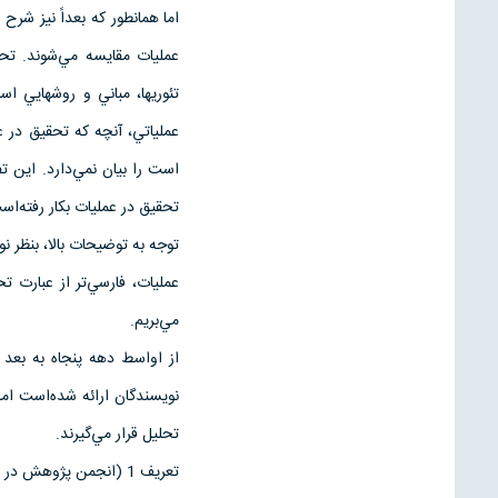
اما همانطور كه بعداً نيز شر
عمليات مقايسه مي‌شوند. تح
تئوريها، مباني و روشهايي
عملياتي، آنچه كه تحقيق در 
توجه به توضيحات بالا، بنظر 
عمليات، فارسي‌تر از عبارت 
مي‌بريم.
از اواسط دهه پنجاه به بع
نويسندگان ارائه شده‌است اما
تحليل قرار مي‌گيرند.
تعريف 1 (انجمن پژوهش در عمليات بريتانياي كبير (ويلكس 1980))