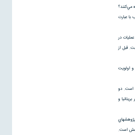
 مي‌كنند؟
 با عبارت
عمليات در
. قبل از
هاني دوم، تحقيق روي عمليات نظامي1 از اهميت و اولويت
مه شده است. دو
يتانيا و
پژوهشهاي
وهش است.