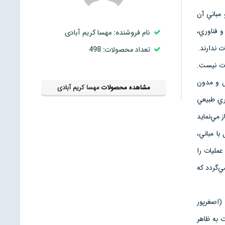
 مباني آن
و فناوري،
نام فروشنده: مهسا کریم آبادی
 ندارند.
تعداد محصولات: 498
ات نيست.
ل و مدون
مشاهده محصولات
مهسا کریم آبادی
مري طبيعي
مي‌نمايد
ا مباني،
مليات را
ي‌گردد كه
(اصغر‌پور
ت. وجود چند عبارت به ظاهر