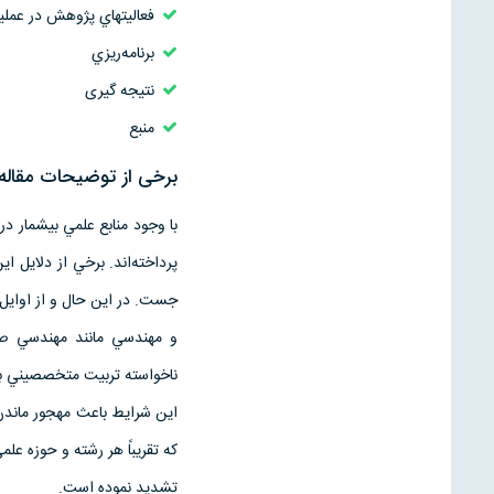
فعاليتهاي پژوهش در عملي
برنامه‌ريزي
نتیجه گیری
منبع
برخی از توضیحات مقال
با وجود منابع علمي بيشمار د
پرداخته‌‌‌اند. برخي از دلايل
و مهندسي مانند مهندسي صنا
نا‌خواسته تربيت متخصصيني بو
اين شرايط باعث مهجور ماندن 
كه تقريباً هر رشته و حوزه ع
تشديد نموده‌ است.