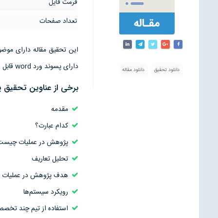
فرمت فایل
تعداد صفحات
دارای پسوند ورد word قابل ویرایش است
دانلود تحقیق
دانلود مقاله
برخی از عناوین تحقیق
مقدمه
كدام عبارت؟
پژوهش در عمليات چيست
تحليل تعاريف
هدف پژوهش در عمليات
رويكرد سيستم‌ها
استفاده از تيم چند تخص