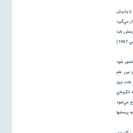
. با پذيرش
ر مي‌گيرد
رسش بايد
دسته‌بندي و تعاريف علوم را مشخص نمود. يك دسته‌بندي كلي كه بر مبناي نتيجه فرايند تحقيق (هوسي و هوسي 1997)
تصور شود
شخص كند. اكاف (1962، 7) و هوسي و هوسي (1997، 13) تمايز بين علم
مسأله در علت بروز
نگيزه‌اي
رح مي‌شود
ه پرسشها
ي كاربردي