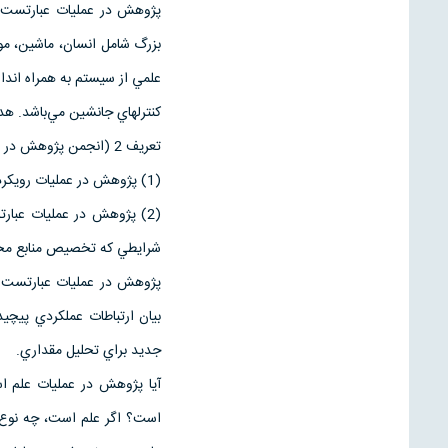
پژوهش در عمليات عبارتست ا
بزرگ شامل انسان، ماشين، مو
علمي از سيستم به همراه اندا
كنترلهاي جانشين مي‌باشد. ه
تعريف 2 (انجمن پژوهش در عمليات آمريكا (پولاك، راسكوپف و بارنت 1994، 1))
(1) پژوهش در عمليات رويكردي علمي براي تصميم‌گيري است.
(2) پژوهش در عمليات عبار
شرايطي كه تخصيص منابع محدود
پژوهش در عمليات عبارتست ا
بيان ارتباطات عملكردي پيچي
جديد براي تحليل مقداري.
آيا پژوهش در عمليات علم اس
است؟ اگر علم است، چه نوع 