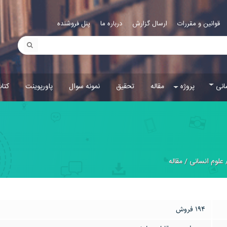
قوانین و مقررات
ارسال گزارش
درباره ما
پنل فروشنده
انی
پروژه
مقاله
تحقیق
نمونه سوال
پاورپوینت
کتا
علوم انسانی
/
مقاله
194 فروش