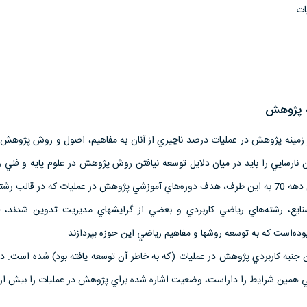
ات
ه پژوهش
ر زمينه پژوهش در عمليات درصد ناچيزي از آ‌‌‌نان به مفاهيم، اصول و روش پژوهش
 اين نارسايي را بايد در ميان دلايل توسعه نيافتن روش پژوهش در علوم پايه و فني
جست. در اين حال و از اوايل دهه 70 به اين طرف، هدف دوره‌هاي آموزشي پژوهش در عمليات كه در قالب 
يع، رشته‌هاي رياضي كاربردي و بعضي از گرايشهاي مديريت تدوين شدند، خ
ده‌است كه به توسعه روشها و مفاهيم رياضي اين حوزه بپردازند.
جنبه كاربردي پژوهش در عمليات (كه به خاطر آن توسعه يافته بود) شده‌ است. در 
لمي همين شرايط را داراست، وضعيت اشاره شده براي پژوهش در عمليات را بيش از 