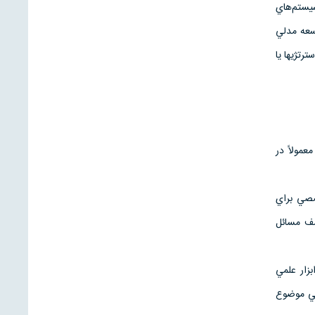
يستم‌هاي
سعه مدلي
رتژيها يا
عمولاً در
صصي براي
شف مسائل
زار علمي
سي موضوع