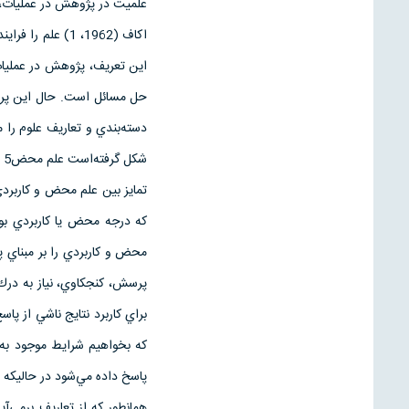
علميت در پژوهش در عمليات، لا
اكاف (1962، 1) 
اين تعريف، پژوهش در عمليات 
حل مسائل است. حال اين پرس
شكل گرفته‌است علم محض5 و كاربردي6 مي‌باشد.
تمايز بين علم محض و كاربرد
پرسش، كنجكاوي، نياز به درك
براي كاربرد نتايج ناشي از پ
كه بخواهيم شرايط موجود به
پاسخ داده مي‌شود در حاليكه ب
همانطور كه از تعاريف بر‌مي‌