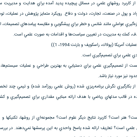
ز كاربرد روشهاي علمي در مسائل پيچيده پديد آمده براي هدايت و مديريت س
اد و پول در صنعت، تجارت، دولت و دفاع. رويكرد متمايز پژوهش در عمليات، تو
زه‌گيري عواملي مانند شانس و خطر براي پيشگويي و مقايسه پيامدهاي تصميمات، است
دف، كمك به مديريت در تعيين سياست‌ها و اقدامات به صورت علمي است.
تست از تصميم‌گيري علمي براي دستيابي به بهترين طراحي و عمليات سيستم‌ها، م
 نيز مورد نياز باشد.
ز بكارگيري نگرش برنامه‌ريزي شده (روش علمي روز‌آمد شده) و تيمي چند تخ
ده در قالب مدلهاي رياضي با هدف ارائه مبنايي مقداري براي تصميم‌گيري و ك
ت؟ هنر است؟ كاربرد نتايج ديگر علوم است؟ مجموعه‌اي از روشها، تكنيكها و اب
علمي است؟ تعاريف ارائه شده پاسخ واحدي به اين پرسشها نمي‌دهند. در برر