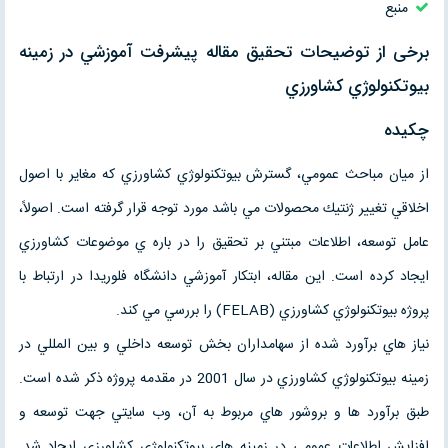
منبع
برخی از توضیحات تحقیق مقاله پيشرفت آموزشي در زمينه
بيوتكنولوژي كشاورزي
چكيده
از ميان مباحث عمومي، گسترش بيوتكنولوژي كشاورزي كه مغاير با اصول
اخلاقي تغيير ژنتيك محصولات مي باشد مورد توجه قرار گرفته است. اصولاً،
عامل توسعه، اطلاعات مبتني بر تحقيق را در باره ي موضوعات كشاورزي
ايجاد كرده است. اين مقاله، ابتكار آموزشي دانشگاه فلوريدا در ارتباط با
پروژه بيوتكنولوژي كشاورزي (FELAB) را بررسي مي كند.
نياز هاي برآورد شده از سهامداران بخش توسعه داخلي و بين المللي در
زمينه بيوتكنولوژي كشاورزي در سال 2001 در مقدمه پروژه ذكر شده است.
طبق برآورد ها و بروشور هاي مربوط به آن، وب سايتي جهت توسعه و
افزايش اطلاعات عمومي در زمينه هاي بيوتكنولوژي كشاورزي ايجاد شد.