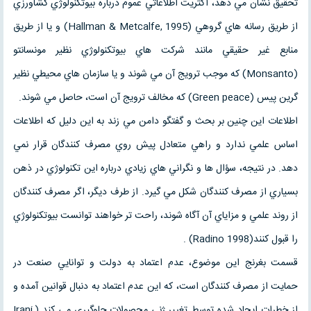
تحقيق نشان مي دهد، اكثريت اطلاعاتي عموم درباره بيوتكنولوژي كشاورزي
از طريق رسانه هاي گروهي (Hallman & Metcalfe, 1995) و يا از طريق
منابع غير حقيقي مانند شركت هاي بيوتكنولوژي نظير مونسانتو
(Monsanto) كه موجب ترويج آن مي شوند و يا سازمان هاي محيطي نظير
گرين پيس (Green peace) كه مخالف ترويج آن است، حاصل مي شوند.
اطلاعات اين چنين بر بحث و گفتگو دامن مي زند به اين دليل كه اطلاعات
اساس علمي ندارد و راهي متعادل پيش روي مصرف كنندگان قرار نمي
دهد. در نتيجه، سؤال ها و نگراني هاي زيادي درباره اين تكنولوژي در ذهن
بسياري از مصرف كنندگان شكل مي گيرد. از طرف ديگر، اگر مصرف كنندگان
از روند علمي و مزاياي آن آگاه شوند، راحت تر خواهند توانست بيوتكنولوژي
را قبول كنند(Radino 1998) .
قسمت بغرنج اين موضوع، عدم اعتماد به دولت و توانايي صنعت در
حمايت از مصرف كنندگان است، كه اين عدم اعتماد به دنبال قوانين آمده و
از خطرات ايجاد شده توسط تغيير ژني محصولات جلوگيري مي كند (Irani,