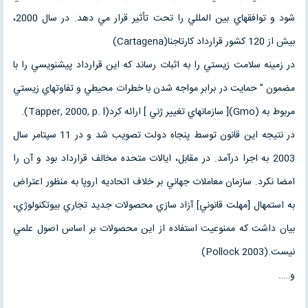
شود و توافقهاي بين المللي را تحت تأثير قرار مي دهد. در سال 2000،
بيش از 120 كشور قرارداد كارتاجنا(Cartagena)
در زمينه سلامت زيستي را به اثبات رساند كه اين قرارداد پيشنويسي را با
مضمون ” حمايت در برابر مواجه شدن با خطرات محيطي و تفاوتهاي زيستي
مربوط به (Gmo)[ سازمانهاي تغيير ژني ] ارائه كرد(Tapper, 2000, p. l).
در نتيجه اين قانون توسط پنجاه دولت تصويب شد و در 11 سپتامر سال
2003 به اجرا درآمد. در مقابل، ايالات متحده مخالف قرارداد بود و آن را
امضا نكرد. سازمان معاملات جهاني بر خلاف اتحاديه اروپا به منظور اعتراض
به استمهال [مهلت قانوني] آزاد سازي محصولات جديد تجاري بيوتكنولوژي،
بيان داشت كه ممنوعيت استفاده از اين محصولات بر اساس اصول علمي
نيست.(Pollock 2003)
و…..