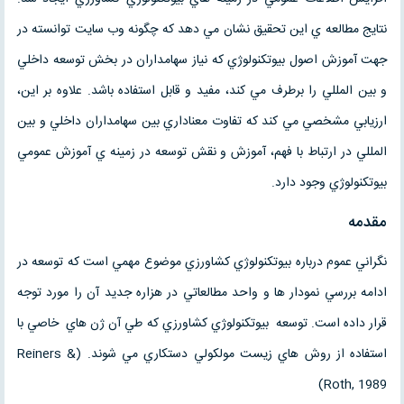
نتايج مطالعه ي اين تحقيق نشان مي دهد كه چگونه وب سايت توانسته در
جهت آموزش اصول بيوتكنولوژي كه نياز سهامداران در بخش توسعه داخلي
و بين المللي را برطرف مي كند، مفيد و قابل استفاده باشد. علاوه بر اين،
ارزيابي مشخصي مي كند كه تفاوت معناداري بين سهامداران داخلي و بين
المللي در ارتباط با فهم، آموزش و نقش توسعه در زمينه ي آموزش عمومي
بيوتكنولوژي وجود دارد.
مقدمه
نگراني عموم درباره بيوتكنولوژي كشاورزي موضوع مهمي است كه توسعه در
ادامه بررسي نمودار ها و واحد مطالعاتي در هزاره جديد آن را مورد توجه
قرار داده است. توسعه بيوتكنولوژي كشاورزي كه طي آن ژن هاي خاصي با
استفاده از روش هاي زيست مولكولي دستكاري مي شوند. (Reiners &
)
Roth, 1989