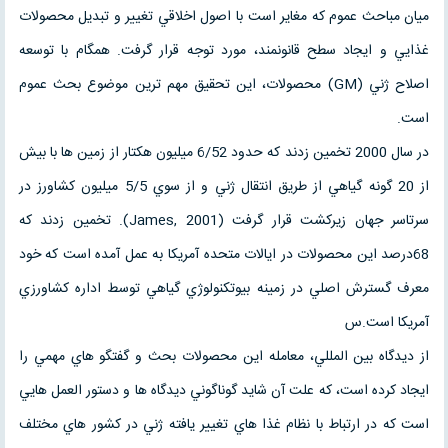
ميان مباحث عموم كه مغاير است با اصول اخلاقي تغيير و تبديل محصولات
غذايي و ايجاد سطح قانونمند، مورد توجه قرار گرفت. همگام با توسعه
اصلاح ژني (GM) محصولات، اين تحقيق مهم ترين موضوع بحث عموم
است.
در سال 2000 تخمين زدند كه حدود 6/52 ميليون هكتار از زمين ها با بيش
از 20 گونه گياهي از طريق انتقال ژني و از سوي 5/5 ميليون كشاورز در
سرتاسر جهان زيركشت قرار گرفت (James, 2001). تخمين زدند كه
68درصد اين محصولات در ايالات متحده آمريكا به عمل آمده است كه خود
معرف گسترش اصلي در زمينه بيوتكنولوژي گياهي توسط اداره كشاورزي
آمريكا است.س
از ديدگاه بين المللي، معامله اين محصولات بحث و گفتگو هاي مهمي را
ايجاد كرده است، كه علت آن شايد گوناگوني ديدگاه ها و دستور العمل هايي
است كه در ارتباط با نظام غذا هاي تغيير يافته ژني در كشور هاي مختلف