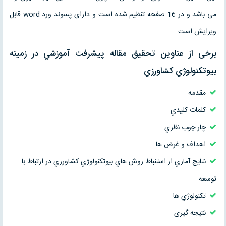
می باشد و در 16 صفحه تنظیم شده است و دارای پسوند ورد word قابل
ویرایش است
برخی از عناوین تحقیق مقاله پيشرفت آموزشي در زمينه
بيوتكنولوژي كشاورزي
مقدمه
كلمات كليدي
چار چوب نظري
اهداف و غرض ها
نتايج آماري از استنباط روش هاي بيوتكنولوژي كشاورزي در ارتباط با
توسعه
تكنولوژي ها
نتیجه گیری