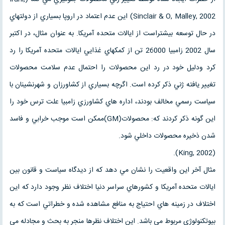
Sinclair & O, Malley, 2002) اين عدم اعتماد در اروپا بسياري از دولتهاي
در حال توسعه بيشتراست از ايالات متحده آمريكا. به عنوان مثال، در اكتبر
سال 2002 زامبيا 26000 تن از كمكهاي غذايي ايالات متحده آمريكا را رد
كرد ودليل خود در رد اين محصولات را احتمال عدم سلامت محصولات
تغيير يافته ژني ذكر كرده است. اگرچه بسياري از كشاورزان و شهرنشينان با
سياست رسمي مخالف بودند، اداره هاي كشاورزي زامبيا علت ترس خود را
اين گونه ذكر كردند كه: محصولات(GM)ممكن است موجب خرابي و فاسد
شدن ذخيره محصولات داخلي شود.
(King, 2002).
مثال آخر اين واقعيت را نشان مي دهد كه از ديدگاه سياست و قانون بين
ايالات متحده آمريكا و كشورهاي سراسر دنيا اختلاف نظر وجود دارد كه اين
اختلاف در زمينه هاي احتياج به منافع مشاهده شده و خطراتي است كه به
بيوتكنولوژي مربوط مي باشد. اين اختلاف نظرها منجر به بحث و مجادله مي