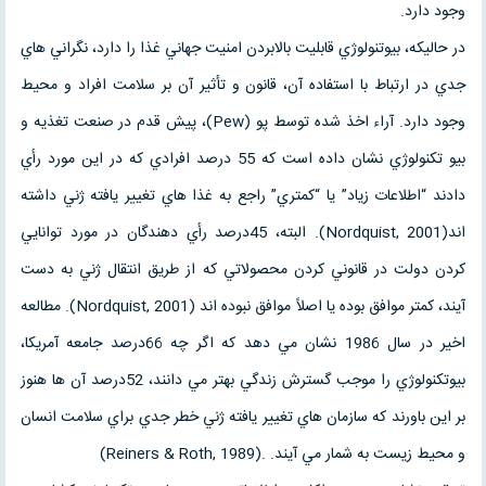
وجود دارد.
در حاليكه، بيوتنولوژي قابليت بالابردن امنيت جهاني غذا را دارد، نگراني هاي
جدي در ارتباط با استفاده آن، قانون و تأثير آن بر سلامت افراد و محيط
وجود دارد. آراء اخذ شده توسط پو (Pew)، پيش قدم در صنعت تغذيه و
بيو تكنولوژي نشان داده است كه 55 درصد افرادي كه در اين مورد رأي
دادند “اطلاعات زياد” يا “كمتري” راجع به غذا هاي تغيير يافته ژني داشته
اند(Nordquist, 2001). البته، 45درصد رأي دهندگان در مورد توانايي
كردن دولت در قانوني كردن محصولاتي كه از طريق انتقال ژني به دست
آيند، كمتر موافق بوده يا اصلاً موافق نبوده اند (Nordquist, 2001). مطالعه
اخير در سال 1986 نشان مي دهد كه اگر چه 66درصد جامعه آمريكا،
بيوتكنولوژي را موجب گسترش زندگي بهتر مي دانند، 52درصد آن ها هنوز
بر اين باورند كه سازمان هاي تغيير يافته ژني خطر جدي براي سلامت انسان
و محيط زيست به شمار مي آيند. .(Reiners & Roth, 1989)