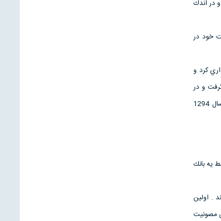
 در اندك
ت خود در
اري كرد و
گرفت و در
ملك سرمايه گذاري كرد ولي بانكهاي مزبور در تمديد وامها كوتاهي كردند و اين موسسه به زانو درآمد و در سال 1294
ط يه بانك
د . اولين
 اما چون دولت ايران مصونيت