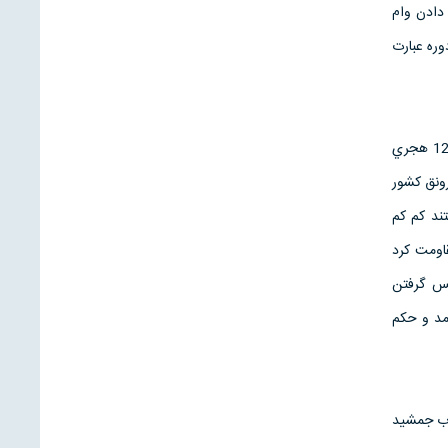
دادن وام
ره عبارت
تجارخانه تومانياس يكي از مهمترين موسسات تجاري ـ اقتصادي ايران بود . اين تجارتخانه كه از حدود سال 1270 هجري
رونق كشور
تند كم كم
قاومت كرد
پس گرفتن
مد و حكم
ديد . ارباب جمشيد