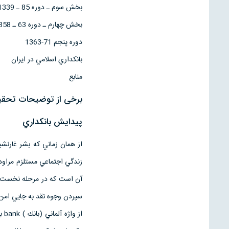
بخش سوم ـ دوره 85 ـ 1339
بخش چهارم ـ دوره 63 ـ 1358
دوره پنجم 71-1363
بانكداري اسلامي در ايران
منابع
برخی از توضیحات تحقیق
پيدايش بانكداري
از همان زماني كه بشر غارنشي
زندگي اجتماعي مستلزم مراود
آن است كه در مرحله نخست بن
سپردن وجوه نقد به جايي امن 
از