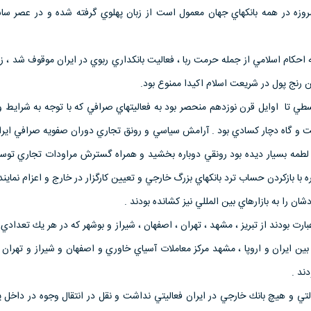
وزه در همه بانكهاي جهان معمول است از زبان پهلوي گرفته شده و در عصر ساس
عه احكام اسلامي از جمله حرمت ربا ، فعاليت بانكداري ربوي در ايران موقوف شد ، زي
ن رنج پول در شريعت اسلام اكيدا ممنوع بود.
سطي تا اوايل قرن نوزدهم منحصر بود به فعاليتهاي صرافي كه با توجه به شرايط 
 و گاه دچار كسادي بود . آرامش سياسي و رونق تجاري دوران صفويه صرافي ايران
 لطمه بسيار ديده بود رونقي دوباره بخشيد و همراه گسترش مراودات تجاري توسع
با بازكردن حساب ترد بانكهاي بزرگ خارجي و تعيين كارگزار در خارج و اعزام نماينده
ن را به بازارهاي بين المللي نيز كشانده بودند .
ارت بودند از تبريز ، مشهد ، تهران ، اصفهان ، شيراز و بوشهر كه در هر يك تعدادي 
 بين ايران و اروپا ، مشهد مركز معاملات آسياي خاوري و اصفهان و شيراز و تهران م
ند .
ي و هيچ بانك خارجي در ايران فعاليتي نداشت و نقل در انتقال وجوه در داخل يا