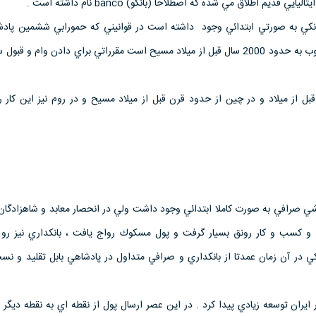
قديم اطلاق مي شده كه اصطلاحا (بانكو) banco نام داشته است .
بانكي به صورتي ابتدائي وجود داشته است در قوانيني كه حمورابي ششمين پادش
سلاطين بابل وضع كرد و منسوب به حدود 2000 سال قبل از ميلاد مسيح است مقرراتي براي دادن وام و 
ن قديم حدود 4 قرن قبل از ميلاد و در چين از حدود قرن قبل از ميلاد مسيح و در روم نيز اين كا
ي صرافي به صورت كاملا ابتدائي وجود داشت ولي در انحصار معابد و شاهزادگان 
و كسب و كار رونق بسيار گرفت و پول مسكوك رواج يافت ، بانكداري نيز رو 
 در آن زمان عمدتا از بانكداري و صرافي متداول در پادشاهي بابل تقليد و نسخ
 ايران توسعه زيادي پيدا كرد . در اين عصر ارسال پول از نقطه اي به نقطه ديگر 