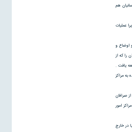
انيان هم
را عمليات
و اوضاع و
 را كه از
ه يافت .
 به مراكز
از صرافان
راكز امور
 در خارج