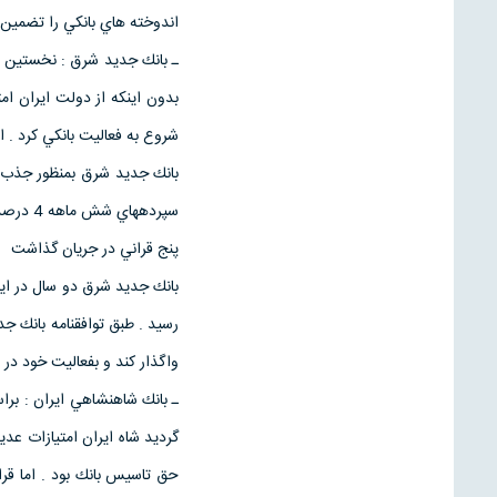
اندوخته هاي بانكي را تضمين
ـ بانك جديد شرق : نخستين بان
شروع به فعاليت بانكي كرد . ا
پنج قراني در جريان گذاشت
واگذار كند و بفعاليت خود در ا