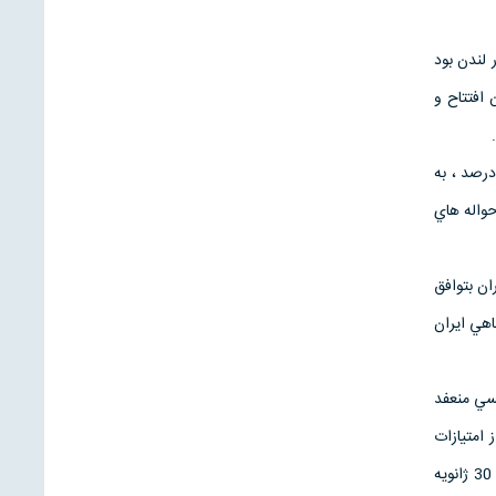
 لندن بود
 ) شعبه اي در تهران افتتاح و
 شرق بمنظور جذب نقود مردم به انواع سپرده ها بهره پرداخت مي كرد . به سپرده هاي ديداري 5/2 درصد ، به
رد اما حواله هاي
ا بانك شاهنشاهي ايران بتوافق
نگليسي ببانك شاهنشاهي ايران
رويتر انگليسي منعفد
 كرد . يكي از امتيازات
حق تاسيس بانك بود . اما قرارداد اجرا نشد و بانك هم تاسيس نگرديد . رويتر و پسرش مجددا طبق توافقنامه 30 ژانويه