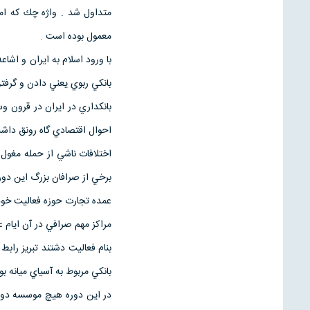
متداول شد . واژه چك كه امر
معمول بوده است .
با ورود اسلام به ايران و اشا
بانكي ربوي يعني دادن و گرفت
بانكداري در ايران در قرون و
احوال اقتصادي گاه رونق داشت
اختلافات ناشي از حمله مغول
برخي از صرافان بزرگ اين دوره 
عمده تجارت حوزه فعاليت خودشا
مراكز مهم صرافي در آن ايام عب
بنام فعاليت دشتند تبريز رابط
بانكي مربوط به آسياي ميانه بود
در اين دوره هيچ موسسه دولت