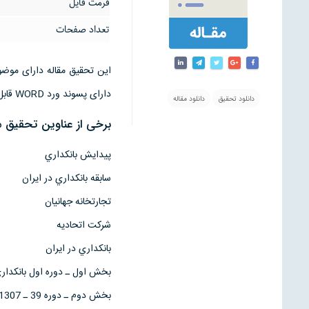
فرمت فایل
تعداد صفحات
دارای پسوند ورد WORD قابل ویرایش است
دانلود تحقیق
دانلود مقاله
برخی از عناوین تحقیق م
پيدايش بانكداري
سابقه بانكداري در ايران
تجارتخانه جهانيان
شركت اتحاديه
بانكداري در ايران
بخش اول ـ دوره اول بانكداري 1307 ـ 66
بخش دوم ـ دوره 39 ـ 1307