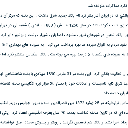
 نكرد مذاكرات متوقف شد.
كي كه در ايران آغاز بكار كرد نام بانك جديد شرق داشت . اين بانك كه مركز آن در
بدون اينكه از دولت ايران امتيازي كسب كرده باشد در سال 1266 ه . ش ( 1888 ميلادي
ين بانك شعبي در شهرهاي تبريز ، مشهد ، اصفهان ، شيراز ، رشت و بوشهر داير كرد .
بانك جديد
سپردههاي شش ماهه 4 درصد به سپرده هاي يكساله 6 درصد بهره مي پرداخت . بانك اسكناس منتشر نك
بانك جديد شرق دو سال در ايران فعاليت بانكي كرد . اين بانك در 31 مارس 1890 ميلادي ب
رسيد . طبق توافقنامه بانك جديد شرق كليه تاسيسات و امكانات خود را بمبلغ 20 هزار ليره ا
يران خاتمه داد .
ـ بانك شاهنشاهي ايران : براساس قراردايكه در 25 ژوئيه 1872 بين ناصرالدين شاه و بارون جوليس 
گرديد شاه ايران امتيازات عديده اي كه در تاريخ سابقه نداشت بمدت 70 سال بطرف انگليسي اعطاء