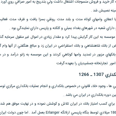
ه كار خريد و فروش منسوجات اشتغال داشت ولي بتدريج به امور صرافي روي آورد و
ينه نصيبش شد .
با اعطاي وامهاي كوتاه مدت و بلند مدت رونقي بسزا يافت و ظرف مدت فعالي
 داراي شعبه در شهرهاي بغداد بمبئي و كلكته و پاريس داراي نمايندگي بود .
وسسه به اين كار گرايش پيدا كرد و مقدار زيادي در اموال غير منقول سرمايه گذ
 از بانك شاهنشاهي و بانك استقراضي در ايران زد و مبالغ هنگفتي از آنها وام 
ور تجارتخانه جمشيديان را بعهده گرفت
1 ـ 1266
جي ها ، وجود خلاء قانوني در خصوص بانكداري و انجام عمليات بانكداري مركزي توس
دوره بانكداري در ايران مي باشد .
ن براي كسب امتياز بانك در ايران تلاش و كوشش نموده و در نهايت موفق هم شدن
اقدام در اين زمينه در سال 1866 ميلادي توسط بنگاه پاريسي ارلانگه Erlanger بعمل آمد .