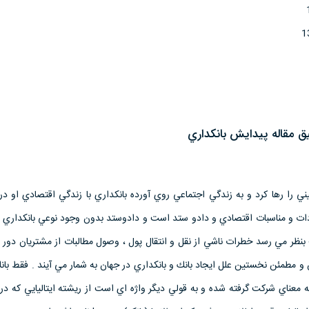
 مقاله پيدايش بانكداري
ني را رها كرد و به زندگي اجتماعي روي آورده بانكداري با زندگي اقتصادي او د
ات و مناسبات اقتصادي و دادو ستد است و دادوستد بدون وجود نوعي بانكداري دش
ظر مي رسد خطرات ناشي از نقل و انتقال پول ، وصول مطالبات از مشتريان دور و
و مطمئن نخستين علل ايجاد بانك و بانكداري در جهان به شمار مي آيند . فقط بان
 واژه آلماني (بانك ) bank به معناي شركت گرفته شده و به قولي ديگر واژه اي است از ريشته ايتاليايي كه