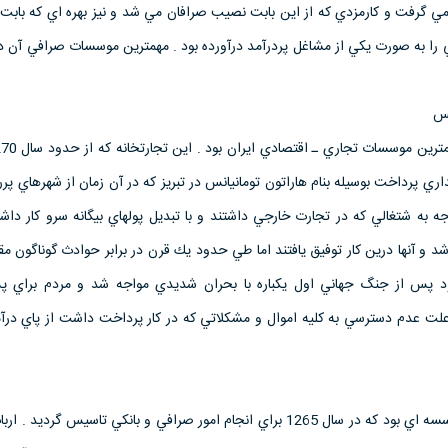
 گرفت و كارمزدي كه از اين بابت نصيب صرافان مي شد و نيز بهره اي كه بابت 
 را به صورت يكي از مشاغل پردرآمد درآورده بود . مهمترين موسسات صرافي آن دو
ري پرداخت بوسيله بنام هاراتون تومانيانس در تبريز كه در آن زمان از شهرهاي پر
وجه به شتغالي كه در تجارت خارجي داشتند و با تبديل پولهاي بيگانه سرو كار داش
شد و آنها درين كار توفيق يافتند اما طي حدود يك قرن در برابر حوادث گوناگون م
ود پس از جنگ جهاني اول يكباره با بحران شديدي مواجه شد و مردم براي 
 علت عدم دسترسي به كليه اموال و مشكلاتي كه در كار پرداخت داشت از پاي درآ
اين تجارتخانه جمشيديان موسسه اي بود كه در سال 1265 براي انجام امور صرافي و بانكي تاسيس گر