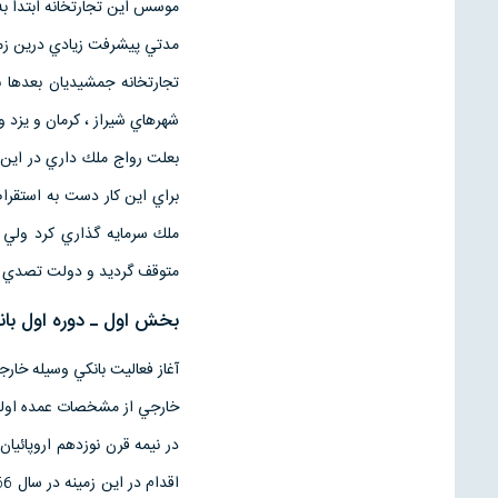
موسس اين تجارتخانه ابتدا ب
مدتي پيشرفت زيادي درين زم
تجارتخانه جمشيديان بعدها 
شهرهاي شيراز ، كرمان و يزد و
بعلت رواج ملك داري در اين م
براي اين كار دست به استقراض
متوقف گرديد و دولت تصدي ام
بخش اول ـ دوره اول بانكداري 307
آغاز فعاليت بانكي وسيله خار
خارجي از مشخصات عمده اولين 
در نيمه قرن نوزدهم اروپائيا