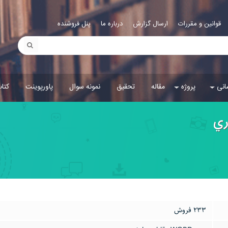
قوانین و مقررات
ارسال گزارش
درباره ما
پنل فروشنده
انی
پروژه
مقاله
تحقیق
نمونه سوال
پاورپوینت
کتا
ري
233 فروش