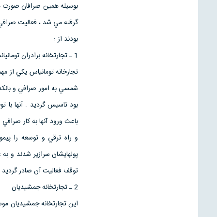
بوسيله همين صرافان صورت مي
گرفته مي شد ، فعاليت صرافي
بودند از :
1 ـ تجارتخانه برادران تومانيانس
شمسي به امور صرافي و بانكدا
بود تاسيس گرديد . آنها با ت
باعث ورود آنها به كار صرافي 
و راه ترقي و توسعه را پيم
پولهايشان سرازير شدند و به
توقف فعاليت آن صادر گرديد
2 ـ تجارتخانه جمشيديان