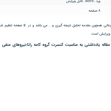
ورد ـ word ـ قابل ویرایش
8 صفحه
این تحقیق مقاله دارای موضوعاتی همچون مقدمه تحلیل نتیجه گیری و …
مقاله يادداشتى به مناسبت كنسرت گروه كامه راتا:نيروهاى منفى