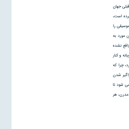
بلى جهان
رده است،
وسيقى را
 مورد به
اقع نشده
نه و كنار
، چرا كه
اگير شدن
ى شود تا
مدرن، هر