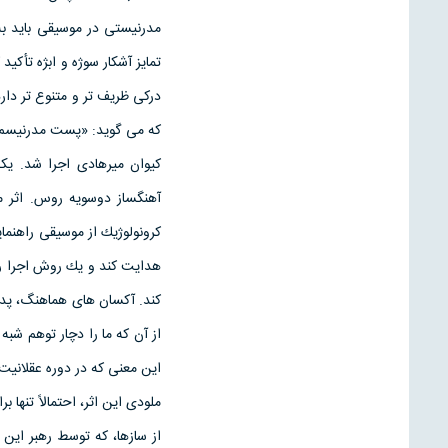
مدرنيستى در موسيقى بايد به
تمايز آشكار سوژه و ابژه تأك
دركى ظريف تر و متنوع تر دا
كه مى گويد: «پست مدرنيسم ب
كيوان ميرهادى اجرا شد. يكى
آهنگساز دوسويه روس. اثر 
كرونولوژيك از موسيقى راهنماي
كند. آكسان هاى هماهنگ، پدال
از آن كه ما را دچار توهم شبه
اين معنى كه در دوره عقلانيت
ملودى اين اثر، احتمالاً تنها 
از سازها، كه توسط رهبر اين 