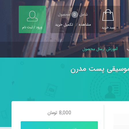
شامل
0
محصول
مشاهده
/
تکمیل خرید
ورود / ثبت نام
سبد خرید
ب
آموزش ارسال محصول
ى موسيقى پست مدرن
8,000
تومان