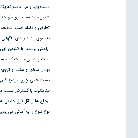
دست يابد و مى دانيم كه يگا
شمول خود هم پايين خواهد آ
تعارض و تضاد است. يك هه ته
به سوى پديدار هاى ناگهانى 
آرامش برساند. با شنيدن اين
است و همين جاست كه كنسرتو پ
نهادن منطق و سنت و ترجيح ض
نشانه هايى چون موضع گيرى ه
بينامتنيت با گسترش پست مد
ارجاع ها و نقل قول ها، بى
نوع تنوع را به آسانى مى پذير
و…..