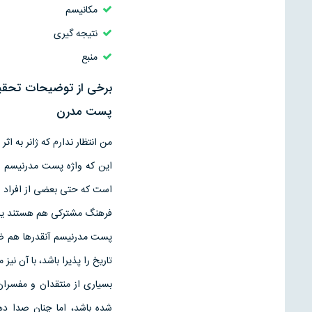
مكانيسم
نتیجه گیری
منبع
برخی از توضیحات تحقیق 
پست مدرن
من انتظار ندارم كه ژانر به 
اين كه واژه پست مدرنيسم از
است كه حتى بعضى از افراد دچ
فرهنگ مشتركى هم هستند يا 
پست مدرنيسم آنقدرها هم ض
تاريخ را پذيرا باشد، با آن نيز
بسيارى از منتقدان و مفسرا
شده باشد، اما چنان صدا د