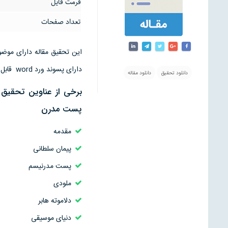
فرمت فایل
تعداد صفحات
دارای پسوند ورد word قابل ویرایش است
دانلود تحقیق
دانلود مقاله
برخی از عناوین تحقیق 
پست مدرن
مقدمه
پیمان سلطانی
پست مدرنيسم
ملودى
دلاموته هابر
دنياى موسيقى