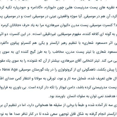
 نظريه هاى پست مدرنيست هايى چون «ليوتار»، «گادامر» و «بودريار» تكيه كرد؟
يد كرد، آن هم در موسيقى. آيا سوژه واقعيتى عينى در موسيقى است و در موسيقى
رد؟ كنسرت موسيقى پست مدرن «كيوان ميرهادى» مرا به ياد حرف «جاناتان كرمر» م
ه گونه اى كلافه كننده، مفهوم موسيقايى غيردقيقى است». در اين كنسرت دو اثر 
 اثر «مسعود شعارى» با تنظيم رهبر اركستر و يكى هم كنسرتو پيانوى «آلفرد 
مسعود شعارى با تيتر پست مدرن، مخاطب را به طرز گيج كننده اى به سوى 
ى مى كند. تيتر انتخابى آقاى ميرهادى، بيشتر از آن كه شنونده را به سوى يك مقول
هدايت كند و ي
 هاى تعريف شده، شمايل سه تار و عود، تورقى به مولانا و انتظار كمى صداى اف
 پست مدرنيستى كرده باشد، دامن ليوتار را لكه دار كرده است. بى باورى به فراروا
 هدفمند نمى توان به سلوك انسان باورمند بود.
براى سه تار آماده شده و طبعاً با برخى از سليقه ها همخوانى دارد، اما در تنظيم آن 
اركستر انجام گرفته به شكل قابل توجهى سعى شده تا در كنار تنافر صدا ها به نو