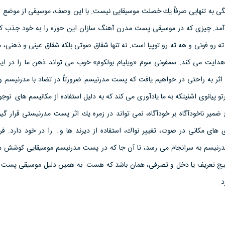
نگى به تنهايى صرفاً يك خصلت موسيقايى نيست. با اين وصف، موسيقى از موضع ق
مد. چيزى كه در موسيقى پست مدرن آهنگ سازان اين حوزه را به خود جذب ك
 رو فونى و هه ته رو توپيا است. نه تنها شقاق صوتى بلكه شقاق عينى و ذهنى، م
هدايت مى كند. سمفونى سوم «ويليام بولكوم» خوب مى تواند ذهن ما را در اين
 اثر به راحتى در خواهيم يافت كه پست مدرنيسم ضرورتاً در تضاد با مدرنيسم و
يانوى اشنيتكه به ما يادآورى مى كند كه به دليل استفاده از مكانيسم هاى نوجويا
مير ناخودآگاه بر خودآگاه، نمى تواند در زمره يك اثر پست مدرنيستى قرار گيرد
اى مكانى در صوت، تغيير نواك، استفاده از ديرند ها و… را در خود دارد. فر
رنيسم به سرانجام مى رسد، تا آن جا كه در پست مدرنيسم موسيقايى كوشش م
 هيچ تعريف يا دخل و تصرفى، همان باشد كه هست. به همين دليل موسيقى پست 
د.