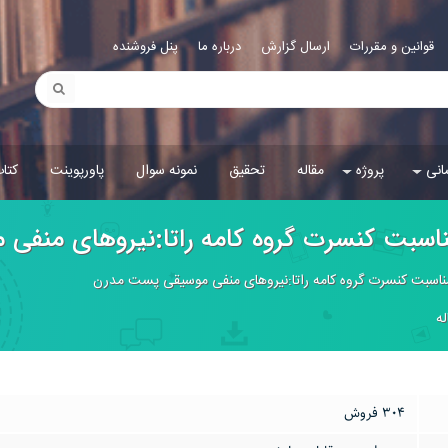
قوانین و مقررات
ارسال گزارش
درباره ما
پنل فروشنده
انی
پروژه
مقاله
تحقیق
نمونه سوال
پاورپوینت
کتا
 مناسبت كنسرت گروه كامه راتا:نيروهاى منف
 مناسبت كنسرت گروه كامه راتا:نيروهاى منفى موسيقى پست مدرن
له
304 فروش