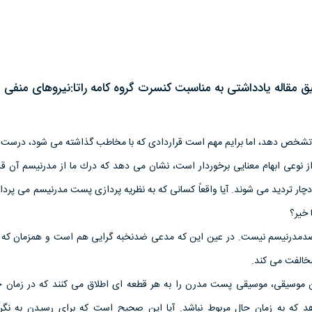
مقاله يادداشتى به مناسبت كنسرت گروه كامه راتا:نيروهاى منفى
اثر تشخص دهد، اما برايم مهم است قراردادى كه با مخاطب گذاشته مى شود، درست 
 نوعى ابهام معنايى برخوردار است، نشان مى دهد كه درك ما از مدرنيسم آن قد
ار ترديد مى شوند. آيا واقعاً كسانى كه به نظريه پردازى پست مدرنيسم مى پرداز
خير؟
دمدرنيسم نيست. در عين اين كه مدعى ضدنخبه گرايى هم است و همزمان كه
 مخالفت مى كند.
ن موسيقى، موسيقى پست مدرن را به هر قطعه اى اطلاق مى كنند كه در زمان ح
هد كه به زمان حال مربوط نباشد. آيا اين صحيح است كه براى رسيدن به 