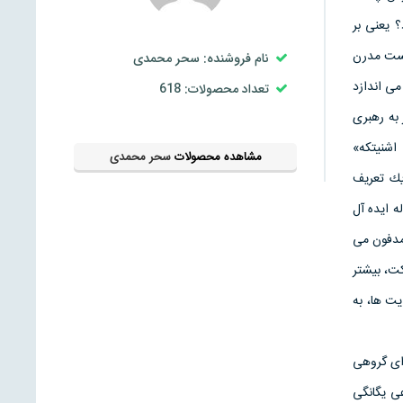
 يعنى بر
 پست مدرن
نام فروشنده: سحر محمدی
ى اندازد
تعداد محصولات: 618
به رهبرى
اشنيتكه»
مشاهده محصولات
سحر محمدی
يك تعريف
ه ايده آل
ك روش اجرا را پيش بكشد، ناهمگونى اى از كرونولوژى را در يك گورستان موسيقى New Age مدفون مى
كت، بيشتر
يت ها، به
براى گروهى
عى يگانگى