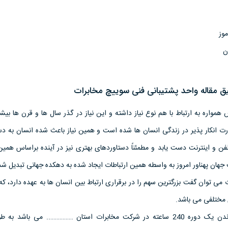
وز
ن
 مقاله واحد پشتيبانی فنی سوييچ مخابرات
مواره به ارتباط با هم نوع نياز داشته و اين نياز در گذر سال ها و قرن ها بيش
 انکار پذير در زندگی انسان ها شده است و همين نياز باعث شده انسان به دس
فن و اينترنت دست يابد و مطمئناً دستاوردهای بهتری نيز در آينده براساس همين 
هان پهناور امروز به واسطه همين ارتباطات ايجاد شده به دهکده جهانی تبديل ش
ی توان گفت بزرگترين سهم را در برقراری ارتباط بين انسان ها به عهده دارد، که 
ختلفی می باشد.
در اين گزارش که حال گذراندن يک دوره 240 ساعته در شرکت مخابرات استان …………….. می باشد