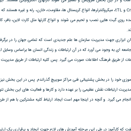
 است و در اين بخش سرويس و تعمير می شوند کارتهای الکترونيکی هستند. اين
شامل انواع آی سی های Cmos و tTL، ميکروکنترلرها، انواع کريستال ها، مقاومت، خازن، رله و غيره هستن
ده روی گيت هايی نصب و لحيم می شوند و انواع کارتها مثل کارت لاين، بافر، کا
د.
نوان ابزاری جهت مديريت سازمان ها علم جديدی است که تمامی جهان را در برگرف
امعه ای به وجود می آورد که در آن ارتباطات و زندگی انسان ها براساس وسايل ارت
عات از طريق فرهنگ اطلاعات صورت می گيرد. پس کليه ارتباطات از طريق مديري
رآموزی خود را در بخش پشتيبانی فنی مراکز سوييچ گذراندم. پس در اين بخش نيز 
ديريت ارتباطات نقش عظيمی را بر عهده دارد و کارها و فعاليت های اين بخش تنها
نجام می گيرد. و آنچه در اينجا مهم است ايجاد ارتباط کليه مشترکين با هم از ط
فت که کارآموز در طی اين مرحله آموزش های لازم جهت ايجاد و برقراری يک ارتب