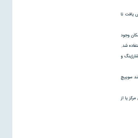
ش يافت تا
مکان وجود
تفاده شد.
ارژينگ و
نند سوييچ
کز يا از