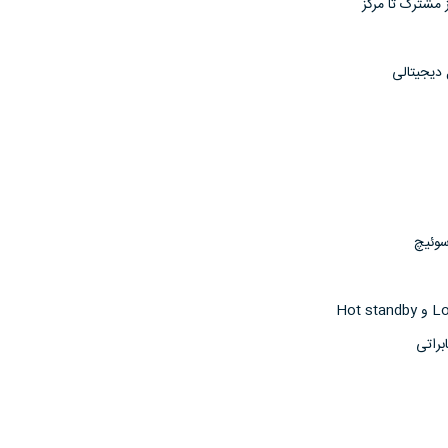
مشترک تا مرکز
يجيتالی
وئيچ
راتی