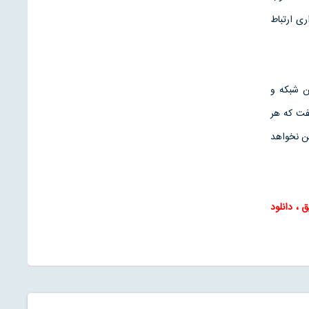
ری ارتباط
برد. که اين شبکه و
فت که هر
فن نخواهد
ق
،
دانلود