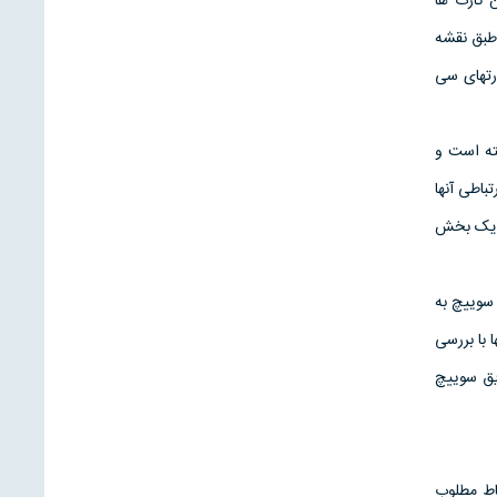
 کارت ها
د که طبق نقشه
رتهای سی
ته است و
باطی آنها
ت يک بخش
سوييچ به
 با بررسی
ريق سوييچ
اط مطلوب