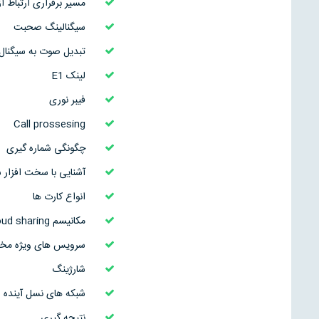
مسير برقراری ارتباط از 
سيگنالينگ صحبت
تبديل صوت به سيگنال د
لينک E1
فيبر نوری
Call prossesing
چگونگی شماره گيری
آشنايی با سخت افزار س
انواع کارت ها
مکانيسم Loud sharing و Hot standby
سرويس های ويژه مخاب
شارژينگ
شبکه های نسل آينده
نتيجه گيری