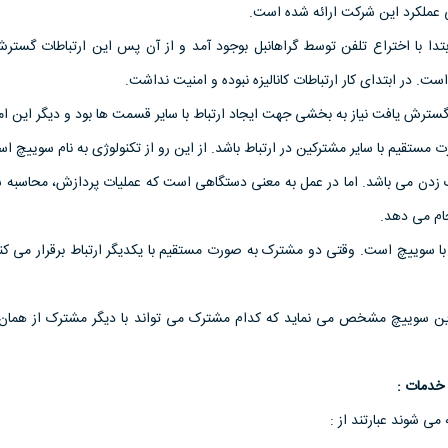
ی عملکرد اين شرکت ارائه شده است.
ابتدا با اختراع تلفن توسط گراهانبل بوجود آمد و از آن پس اين ارتباطات گستر
ست. در ابتدای کار ارتباطات کاناليزه نبوده و امنيت نداشت.
 گسترش يافت نياز به بخشی جهت ايجاد ارتباط با ساير قسمت ها بود و ديگر اين ا
ستقيم با ساير مشترکين در ارتباط باشد. از اين رو از تکنولوژی به نام سوييچ اس
زدن می باشد. اما در عمل به معنی دستگاهی است که عمليات پردازش، محاسبه ش
جام می دهد.
ط با سوييچ است. وقتی دو مشترک به صورت مستقيم با يکديگر ارتباط برقرار می ک
ن سوييچ مشخص می نمايد که کدام مشترک می تواند با ديگر مشترک از همان مر
خدمات :
ی شوند عبارتند از :