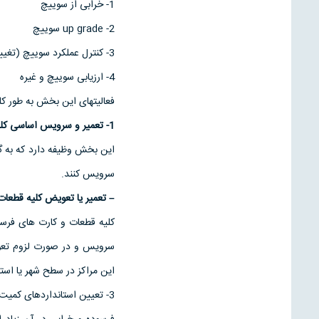
1- خرابی از سوييچ
2- up grade سوييچ
3- کنترل عملکرد سوييچ (تغيير سخت افزار و نرم افزار)
4- ارزيابی سوييچ و غيره
فعاليتهای اين بخش به طور کل
1- تعمير و سرويس اساسی کليه گروه های سالن يک مرکز
اين بخش وظيفه دارد که به گرو
سرويس کنند.
– تعمير يا تعويض کليه قطعات
کليه قطعات و کارت های فرسو
سرويس و در صورت لزوم تعوي
اين مراکز در سطح شهر يا است
3- تعيين استانداردهای کمي