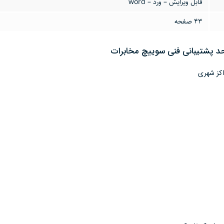
قابل ویرایش – ورد – word
43 صفحه
د پشتيبانی فنی سوييچ مخابرات
کز شهری