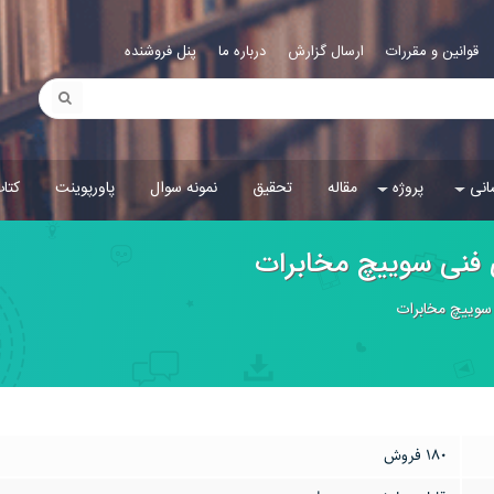
قوانین و مقررات
ارسال گزارش
درباره ما
پنل فروشنده
انی
پروژه
مقاله
تحقیق
نمونه سوال
پاورپوینت
کتا
ی فنی سوييچ مخابرات
 سوييچ مخابرات
180 فروش