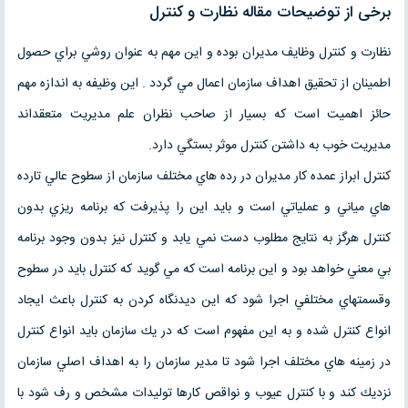
برخی از توضیحات مقاله نظارت و كنترل
نظارت و كنترل وظايف مديران بوده و اين مهم به عنوان روشي براي حصول
اطمينان از تحقيق اهداف سازمان اعمال مي گردد . اين وظيفه به اندازه مهم
حائز اهميت است كه بسيار از صاحب نظران علم مديريت متعقداند
مديريت خوب به داشتن كنترل موثر بستگي دارد.
كنترل ابراز عمده كار مديران در رده هاي مختلف سازمان از سطوح عالي تارده
هاي مياني و عملياتي است و بايد اين را پذیرفت كه برنامه ريزي بدون
كنترل هرگز به نتايج مطلوب دست نمي يابد و كنترل نيز بدون وجود برنامه
بي معني خواهد بود و اين برنامه است كه مي گويد كه كنترل بايد در سطوح
وقسمتهاي مختلفي اجرا شود كه اين ديدنگاه كردن به كنترل باعث ايجاد
انواع كنترل شده و به اين مفهوم است كه در يك سازمان بايد انواع كنترل
در زمينه هاي مختلف اجرا شود تا مدير سازمان را به اهداف اصلي سازمان
نزديك كند و با كنترل عيوب و نواقص كارها توليدات مشخص و رف شود با