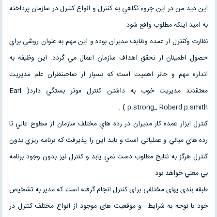
اين ديد من در اين جزوء نگاهي به كنترل و انواع كنترل در سازمان پرداخته
به اميد اينكه مطلوب واقع شود.
نظارت وكنترل از عمده وظايف مديران بوده و اين مهم به عنوان روشي براي
حصول اطمينان ار تحقق اهداف سازمان اعمال مي گردد. اين وظيفه به
اندازه مهم و حائز اهميت است كه بسيار از صاحبنظران علم مديريت
معتقدند مديريت خوب به داشتن كنترل موثر بستگي دارد( Earl
p.strong_ Roberd p.smith ) .
كنترل ابزار عمده كار مديران در رده هاي مختلف سازمان از سطوح عالي تا
رده هاي مياني و عملياتي است و بايد اين را پذيرفت كه برنامه ريزي بدون
کنترل هرگز به نتايج مطلوب دست نمي يابد و كنترل نيز بدون وجود برنامه
بي معني خواهد بود.
طبقه بندی یهای مختلفی برای کنترل انجام گرفته است که مدیر به تشخیص
خود با توجه به شرایط و موقعیت های موجود از انواع مختلف کنترل در