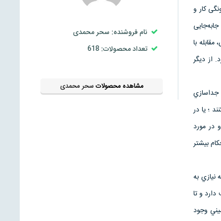
نگی کار و
ابه‌جایی
نام فروشنده: سحر محمدی
مقابله با
تعداد محصولات: 618
اشاره کرد. از دیگر
مشاهده محصولات
سحر محمدی
ا جداسازي
كنند ؛ يا در
و در مورد
كام بيشتر
 نيازي به
متهاي مختلف دارد و تا
ا هيچ تضميني وجود