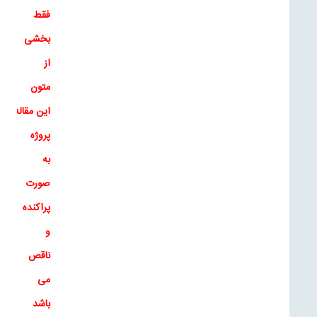
فقط
بخشی
از
متون
این
مقاله
و
ت
پروژه
به
صورت
پراکنده
و
ناقص
می
باشد