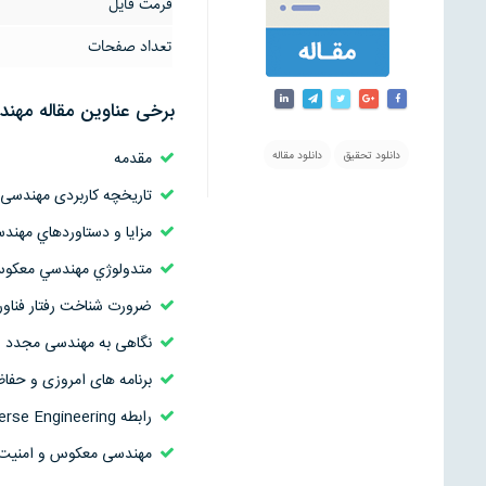
فرمت فایل
تعداد صفحات
برخی عناوین مقاله مه
مقدمه
دانلود تحقیق
دانلود مقاله
تاریخچه کاربردی مهندس
مزايا و دستاوردهاي مهن
متدولوژي مهندسي معكو
ضرورت شناخت رفتار فناور
نگاهی به مهندسی مجدد
برنامه های امروزی و حفا
رابطه Reverse Engineering و Assembly.
مهندسی معکوس و امنیت در