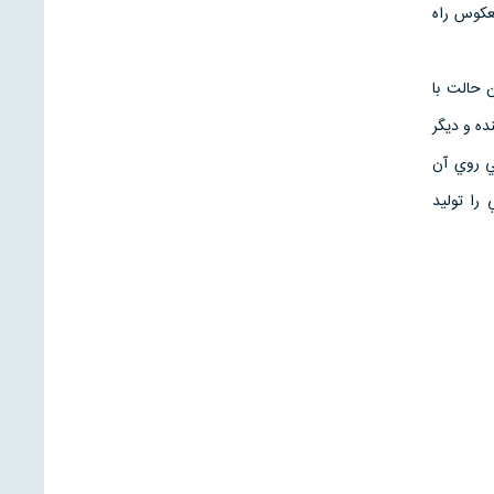
سي معكوس راه
 مناسب براي مدل CAD است . در اين حالت با
ده و ديگر
 و تغييرات نهايي روي آن
 كه CAM اين قسمت فيزيكي را توليد