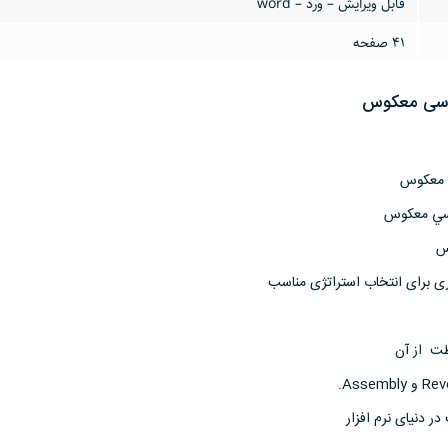
قابل ویرایش – ورد – word
41 صفحه
ندسی معکوس
ی معکوس
دسي معكوس
س
ی برای انتخاب استراتژی مناسب
ظت از آن
 دنیای نرم افزار