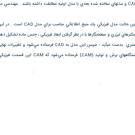
ندارد كه مدل ارائه شده در CAD و مدلهاي ساخته شده بعدي با مدل اوليه مطابقت داشته باشند . مهند
از نطر مهندسي معكوس در اين حالت مدل فيزيكي يك منبع اطلاعاتي
سكنرهاي ليزري و سطح‏نگارها با در نظر گرفتن ابعاد فيزيكي‌ ، جنس ماده تشكيل دهن
جنبه‏ها يك مدل و الگوي پارامتري بدست مي‏آيد ؛ سپس اين مدل به CAD فرستاده مي‌شود
انجام مي‌شود و سپس به دستگاه‏هاي برش و توليد (CAM) فرستاده مي‌شود