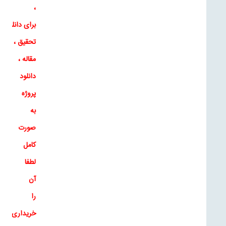
،
برای
دانلود
تحقیق
،
دانلو
مقاله
،
دانلود
پروژه
به
صورت
کامل
لطفا
آن
را
خریداری