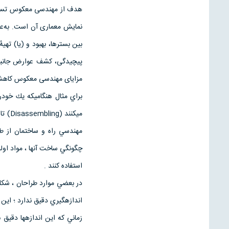
هدف از مهندسی معکوس تسهیل د
نمایش معماری آن است. به‌عن
بین بسترها، بهبود و (یا) تهی
مزایای مهندسی معکوس کاهش ه
براي مثال هنگاميكه يك خودرو
ميكنن
مهندسي راه و ساختمان از طرح
چگونگي ساخت آنها ، مواد اول
استفاده كنند .
در بعضي موارد طراحان ، شكلي