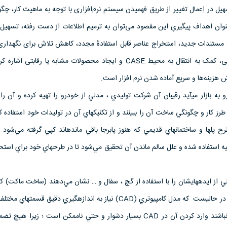
ر اِعمال تغییر از طریق فهمیدن سیستم نرم‌افزاری با توجه به ماهیت کار، چگو
وان اهداف پیگیریِ این مقصود می‌توان به ترمیم اطلاعات از دست رفته، تسهیل ج
هٔ مستندات جدید، استخراج عناصر قابل استفادهٔ مجدد، کاهش تلاش برای نگهداری، 
پیچیدگی، کشف عوارض جانبی، کمک به انتقال به محیط CASE و ایجاد محصولات مشابه یا رقابتی 
زینه‌ها و سریع آماده شدن نرم افزار است.
 به بازار مي‏آيد رقيبان آن شركت توليدي ، مدلي از خودرو را تهيه كرده و آن ر
د (Disassembling) تا طرز كار و چگونگي ساخت آن را ببينند و از تكنيكهاي آن در توليدات خود استفاده 
 پلها و ساختمانهاي قديمي كه هنوز پابرجا باقي مانده‏اند كپي گرفته مي‌شود 
يه استفاده شده و علل سالم ماندن آن تحقيق مي‌شود تا در طرحهاي خود براي استح
 از ايده‏هايشان را با استفاده از گچ ، سفال و … نشان مي‌دهند (ساخت ماكت) كه
اندازه‏گيري دقيق ندارد ؛ اين در حاليست كه مدل كامپيوتري (CAD) نياز به اندازه‏گيري دقيق قس
زماني كه اين اندازه‏ها دقيق نباشند وارد كردن آن در CAD بسيار دشوار و حتي ناممكن است ؛ زير