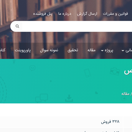
قوانین و مقررات
ارسال گزارش
درباره ما
پنل فروشنده
انی
پروژه
مقاله
تحقیق
نمونه سوال
پاورپوینت
کتا
وس
مقاله
328 فروش