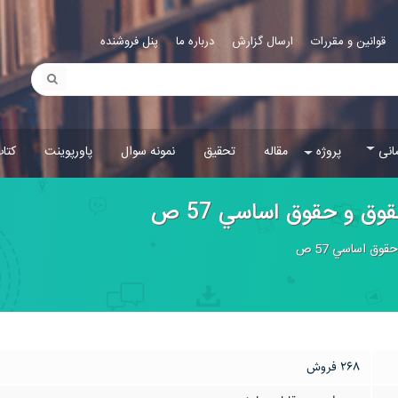
قوانین و مقررات
ارسال گزارش
درباره ما
پنل فروشنده
انی
پروژه
مقاله
تحقیق
نمونه سوال
پاورپوینت
کتا
ق و حقوق اساسي 57 ص
وق اساسي 57 ص
268 فروش