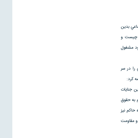
اعي بدين
ن چيست و
خود مشغول
را در سر
ه كرد:
ين جنايات
م به حقوق
 حاكم نيز
 و مقاومت