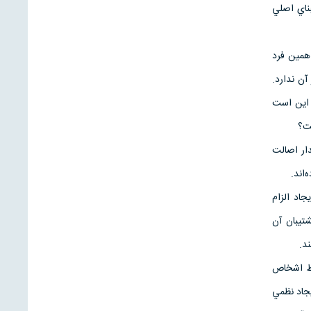
بناي اصلي
 همين فرد
ن ندارد.
 اين است
ست؟
ار اصالت
اند.
اد الزام
تيبان آن
د.
بط اشخاص
جاد نظمي