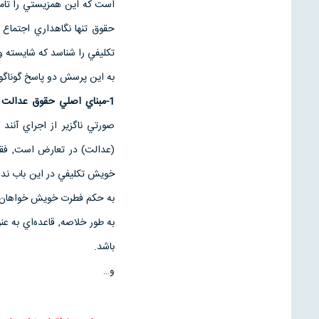
است كه اين همزيستي را تامي
حقوق تنها نگاهداري اجتماع
تكليفي را شناسد كه شايسته 
به اين پرسش دو پاسخ گوناگ
1-مبناي اصلي حقوق عدالت است:
صورتي ناگزير از اجراي آنند 
(عدالت) در تعارض است, فقط
خويش تكليفي در اين باب ندا
به حكم فطرت خويش خواهان دا
به طور خلاصه, قاعده‌اي به ع
باشد.
و…