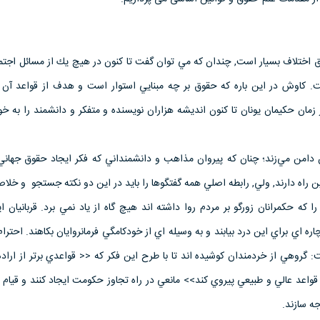
وق اختلاف بسيار است, چندان كه مي توان گفت تا كنون در هيچ يك از مسائل اجتم
. كاوش در اين باره كه حقوق بر چه مبنايي استوار است و هدف از قواعد آ
زمان حكيمان يونان تا كنون انديشه هزاران نويسنده و متفكر و دانشمند را به 
ن دامن مي‌زند؛ چنان كه پيروان مذاهب و دانشمنداني كه فكر ايجاد حقوق جهاني 
ن راه دارند, ولي, رابطه اصلي همه گفتگوها را بايد در اين دو نكته جستجو و خلاص
ا كه حكمرانان زورگو بر مردم روا داشته اند هيچ گاه از ياد نمي برد. قربانيان ا
اره اي براي اين درد بيابند و به وسيله اي از خودكامگي فرمانروايان بكاهند. احترا
گروهي از خردمندان كوشيده اند تا با طرح اين فكر كه << قواعدي برتر از اراده
 قواعد عالي و طبيعي پيروي كند>> مانعي در راه تجاوز حكومت ايجاد كنند و قيام
جه سازند.