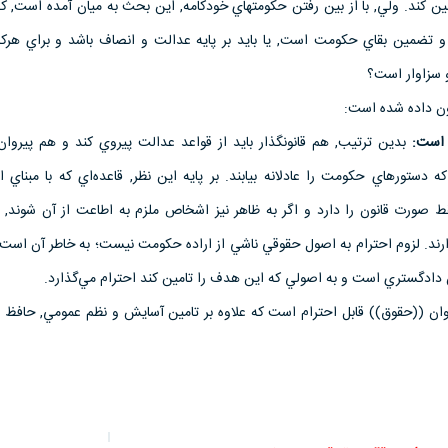
ن كند. ولي, با از بين رفتن حكومتهاي خودكامه, اين بحث به ميان آمده است, كه
 و تضمين بقاي حكومت است, يا بايد بر پايه عدالت و انصاف باشد و براي ه
و سزاوار است؟
ون داده شده است:
بدين ترتيب, هم قانونگذار بايد از قواعد عدالت پيروي كند و هم پيروان
كه دستورهاي حكومت را عادلانه بيابند. بر پايه اين نظر, قاعده‌اي كه با مبناي
 صورت قانون را دارد و اگر به ظاهر نيز اشخاص ملزم به اطاعت از آن شوند, 
رند. لزوم احترام به اصول حقوقي ناشي از اراده حكومت نيست؛ به خاطر آن است 
دگستري است و به اصولي كه اين هدف را تامين كند احترام مي‌گذارد.
نوان ((حقوق)) قابل احترام است كه علاوه بر تامين آسايش و نظم عمومي, حافظ 