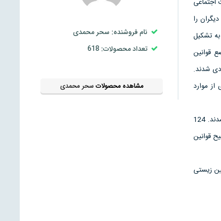
 اجتماعی
یگران را
نام فروشنده: سحر محمدی
 به تشکیل
تعداد محصولات: 618
ع قوانین
دی شدند.
از موارد
مشاهده محصولات
سحر محمدی
بتدریج که کشورها بوجود آمدند و رشد بشری سرعت گرفت. قوانین وضع شده از حالت تعادلی بهتر برخودار شدند. 124
یح قوانین
نین زیستی