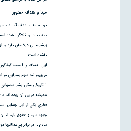
مبنا و هدف حقوق
درباره مبنا و هدف قواعد حق
پايه بحث و گفتگو نشده است
پيشينه اي درخشان دارد و از 
داشته است.
اين اختلاف را اسباب گوناگو
مي‌پرورانند سهم بسزايي در اي
1-تاريخ زندگي بشر ستمهايي ر
هميشه در پي آن بوده اند تا چ
فطري يكي از اين وسايل است: 
وجود دارد و حقوق بايد از آن
مردم را در برابر بي‌عدالتيها مو