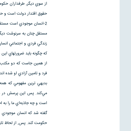
از سوي ديگر, طرفداران حكومت 
حقوق اقتدار دولت است و حاكم
2-انسان موجودي است مستقل 
مستقل چنان به سرنوشت ديگرا
زندگي فردي و اجتماعي انسا
كه چگونه بايد ضرورتهاي اين 
از همين جاست كه دو مكتب ا
فرد و تامين آزادي او شده اند
بديهي ترين مفهومي كه همه 
مي‌كند. پس اين پرسش در ذه
است و چه جاذبه‌اي ما را به ا
گفته شد كه انسان موجودي ا
حكومت كند. پس, از لحاظ تار