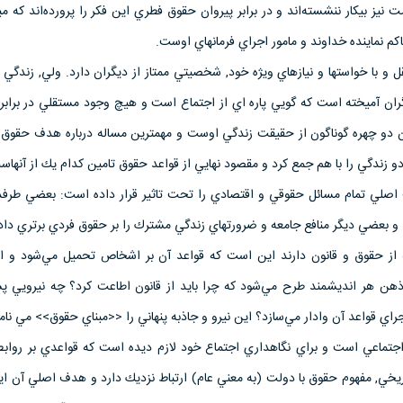
نيز بيكار ننشسته‌اند و در برابر پيروان حقوق فطري اين فكر را پرورده‌اند كه م
 نماينده خداوند و مامور اجراي فرمانهاي اوست.
و با خواستها و نيازهاي ويژه خود, شخصيتي ممتاز از ديگران دارد. ولي, زندگي
ن آميخته است كه گويي پاره اي از اجتماع است و هيچ وجود مستقلي در برابر آ
ن دو چهره گوناگون از حقيقت زندگي اوست و مهمترين مساله درباره هدف حقوق
دو زندگي را با هم جمع كرد و مقصود نهايي از قواعد حقوق تامين كدام يك از آنها
صلي تمام مسائل حقوقي و اقتصادي را تحت تاثير قرار داده است: بعضي طرفد
 و بعضي ديگر منافع جامعه و ضرورتهاي زندگي مشترك را بر حقوق فردي برتري داده‌
از حقوق و قانون دارند اين است كه قواعد آن بر اشخاص تحميل مي‌شود و ايج
ن هر انديشمند طرح مي‌شود كه چرا بايد از قانون اطاعت كرد؟ چه نيرويي پش
جراي قواعد آن وادار مي‌سازد؟ اين نيرو و جاذبه پنهاني را <<مبناي حقوق>> مي نامن
جتماعي است و براي نگاهداري اجتماع خود لازم ديده است كه قواعدي بر روا
يخي, مفهوم حقوق با دولت (به معني عام) ارتباط نزديك دارد و هدف اصلي آن اي