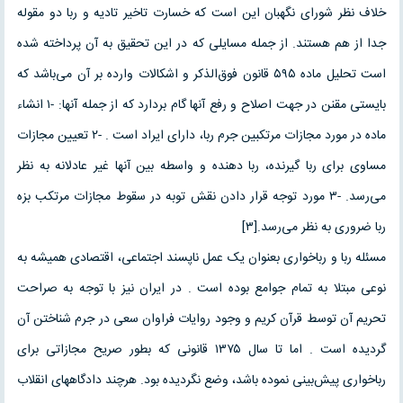
خلاف نظر شورای نگهبان این است که خسارت تاخیر تادیه و ربا دو مقوله
جدا از هم هستند. از جمله مسایلی که در این تحقیق به آن پرداخته شده
است تحلیل ماده ۵۹۵ قانون فوق‌الذکر و اشکالات وارده بر آن می‌باشد که
بایستی مقنن در جهت اصلاح و رفع آنها گام بردارد که از جمله آنها: -۱ انشاء
ماده در مورد مجازات مرتکبین جرم ربا، دارای ایراد است . -۲ تعیین مجازات
مساوی برای ربا گیرنده، ربا دهنده و واسطه بین آنها غیر عادلانه به نظر
می‌رسد. -۳ مورد توجه قرار دادن نقش توبه در سقوط مجازات مرتکب بزه
ربا ضروری به نظر می‌رسد.[۳]
مسئله ربا و رباخواری بعنوان یک عمل ناپسند اجتماعی، اقتصادی همیشه به
نوعی مبتلا به تمام جوامع بوده است . در ایران نیز با توجه به صراحت
تحریم آن توسط قرآن کریم و وجود روایات فراوان سعی در جرم شناختن آن
گردیده است . اما تا سال ۱۳۷۵ قانونی که بطور صریح مجازاتی برای
رباخواری پیش‌بینی نموده باشد، وضع نگردیده بود. هرچند دادگاههای انقلاب