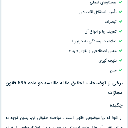
سمینارهای فصلی
تأمین‌ استقلال‌ اقتصادی‌
تبصرات
تعریف ربا و انواع آن
صلاحیت رسیدگی به جرم ربا
معنی اصطلاحی و لغوی « ربا »
نتیجه گیری
منبع
برخی از توضیحات تحقیق مقاله مقايسه دو ماده 595 قانون
مجازات
چکیده
از آنجا که ربا موضوعی فقهی است ، مباحث حقوقی آن، بدون توجه به
مبنای فقهی آن قابل طرح نیست . به همین جهت نوشتار حاضر را به دو