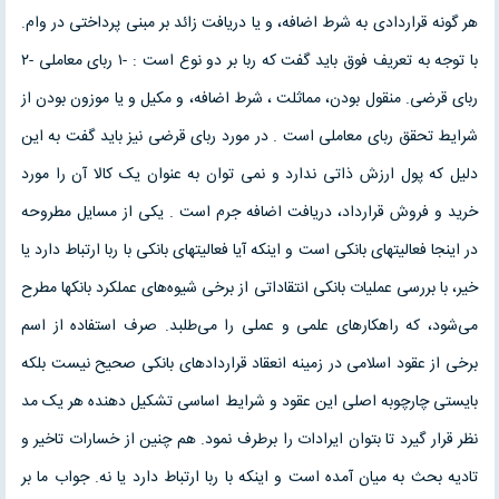
هر گونه قراردادی به شرط اضافه، و یا دریافت زائد بر مبنی پرداختی در وام.
با توجه به تعریف فوق باید گفت که ربا بر دو نوع است : -۱ ربای معاملی -۲
ربای قرضی. منقول بودن، مماثلت ، شرط اضافه، و مکیل و یا موزون بودن از
شرایط تحقق ربای معاملی است . در مورد ربای قرضی نیز باید گفت به این
دلیل که پول ارزش ذاتی ندارد و نمی توان به عنوان یک کالا آن را مورد
خرید و فروش قرارداد، دریافت اضافه جرم است . یکی از مسایل مطروحه
در اینجا فعالیتهای بانکی است و اینکه آیا فعالیتهای بانکی با ربا ارتباط دارد یا
خیر، با بررسی عملیات بانکی انتقاداتی از برخی شیوه‌های عملکرد بانکها مطرح
می‌شود، که راهکارهای علمی و عملی را می‌طلبد. صرف استفاده از اسم
برخی از عقود اسلامی در زمینه انعقاد قراردادهای بانکی صحیح نیست بلکه
بایستی چارچوبه اصلی این عقود و شرایط اساسی تشکیل دهنده هر یک مد
نظر قرار گیرد تا بتوان ایرادات را برطرف نمود. هم چنین از خسارات تاخیر و
تادیه بحث به میان آمده است و اینکه با ربا ارتباط دارد یا نه. جواب ما بر