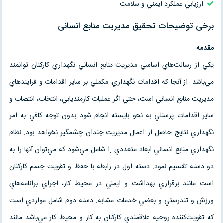
ارزيابي عملكرد ايمني و سلامت
برخی توضیحات تحقیق مدیریت منابع انسانی
مقدمه
يكي از رسالت‌هاي اساسي مديريت منابع انساني نگهداري كاركنان توانمند
مي‌باشد. از آنجا كه اقدامات نگهداري، مكملي بر ساير اقدامات و فرايند‌هاي
مديريت منابع انساني است، حتي اگر عمليات كارمنديابي، انتخاب، انتصاب و
ساير اقدامات پرسنلي به نحو بايسته انجام شود بدون توجه كافي به امر
نگهداري نتايج حاصل از اعمال مديريت چندان چشمگير نخواهد بود. نظام
نگهداري منابع انساني ابعاد متعددي را شامل مي‌شود كه مي‌توان آنها را به
دو دسته تقسيم نمود: دسته اول در رابطه با حفظ و تقويت جسم كاركنان
است مانند برقراري بهداشت و ايمني در محيط كار، اجراي برانامه‌هاي
ورزش و تندرستي و بعضي خدمات مشابه. دسته دوم شامل مواردي است
كه تقويت‌كننده روحيه علاقمندي كاركنان به كار و محيط كار مي‌باشد مانند