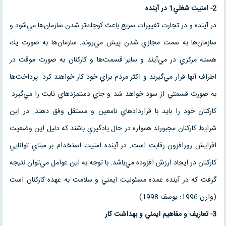
2- امنيت شغلي1 در آينده
در آينده و در تجارت تغييرات سريع باعث كوچك‌تر شدن سازمان‌ها مي‌شود و
سازمان‌ها به سمت مجازي شدن پيش مي‌روند. سازمان‌ها به صورت يك
هسته مركزي در مي‌آيند و ساير قسمت‌ها و كاركنان به صورت موقت در
اطراف آنها قرار مي‌گيرند و اكثر مردم براي خود كار خواهند كرد. پرداخت‌ها
به صورت قسمتي از سود خواهد شد و جاي دستمزد‌هاي ثابت را مي‌گيرد.
كاركنان خود را بايد با قرارداد‌هاي نامعين و مستقل وفق دهند. در اين
شرايط كاركنان مجبورند همواره در حال يادگيري باشند كه دليل اين وضعيت
افزايش روزافزون رقابت است. در آينده امنيت استخدام بر مبناي توانايي
كاركنان در ايجاد ارزش افزوده مي‌باشد. با توجه به اين عوامل مي‌توان نتيجه
گرفت كه در آينده عمده مسئوليت ايمني و سلامت به عهده كاركنان است
(وارن 1996؛ يوسف 1998).
3- تعاريف و مفاهيم ايمني و بهداشت كار