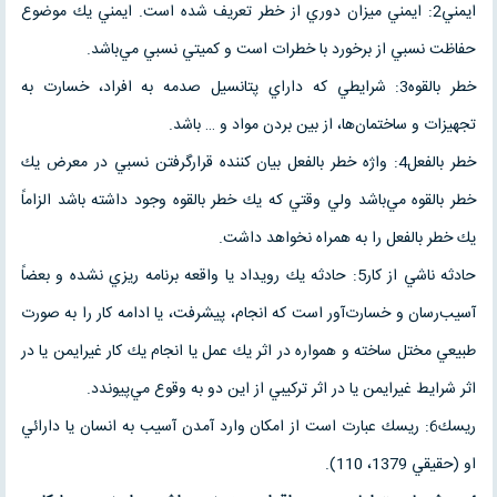
ايمني2: ايمني ميزان دوري از خطر تعريف شده است. ايمني يك موضوع
حفاظت نسبي از برخورد با خطرات است و كميتي نسبي مي‌باشد.
خطر بالقوه3: شرايطي كه داراي پتانسيل صدمه به افراد، خسارت به
تجهيزات و ساختمان‌ها، از بين بردن مواد و … باشد.
خطر بالفعل4: واژه خطر بالفعل بيان كننده قرارگرفتن نسبي در معرض يك
خطر بالقوه مي‌باشد ولي وقتي كه يك خطر بالقوه وجود داشته باشد الزاماً
يك خطر بالفعل را به همراه نخواهد داشت.
حادثه ناشي از كار5: حادثه يك رويداد يا واقعه برنامه ريزي نشده و بعضاً
آسيب‌رسان و خسارت‌آور است كه انجام، پيشرفت، يا ادامه كار را به صورت
طبيعي مختل ساخته و همواره در اثر يك عمل يا انجام يك كار غيرايمن يا در
اثر شرايط غيرايمن يا در اثر تركيبي از اين دو به وقوع مي‌پيوندد.
ريسك6: ريسك عبارت است از امكان وارد آمدن آسيب به انسان يا دارائي
او (حقيقي 1379، 110).