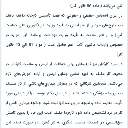
فني مي‌باشد ( ماده 86 قانون كار).
در ايران اشخاص حقيقي و حقوقي كه قصد تأسيس كارخانه داشته باشند
بايد طرح‌هاي خود را از نظر ايمني به تأييد وزارت كار (شوراي عالي حفاظت
فني) و از نظر سلامت به تأييد وزارت بهداشت برسانند. اين موارد در
خصوص واردات ماشين آلات هم صادق است ( مواد 87 الي 90 قانون
كار).
در مورد كاركنان نيز كارفرمايان براي حفاظت از ايمني و سلامت كاركنان در
محيط كار مكلف به تهيه تمامي وسايل ايمني و ارائه آموزش‌هاي لازم
مي‌باشند. همچنين كاركناني كه در معرض بيماري‌هاي ناشي از كار هستند
بايد پرونده پزشكي داشته باشند و هر سال يكبار توسط مراكز درماني مورد
تأييد، معاينه شده و نتيجه در پرونده آنها ثبت شود. چنانچه بيماري ناشي از
كار در فرد تشخيص داده شود كارفرما مكلف است اين فرد را بدون كاهش
حق‌السعي در قسمت مناسب ديگري به كار گمارد. در صورت تعدد اين