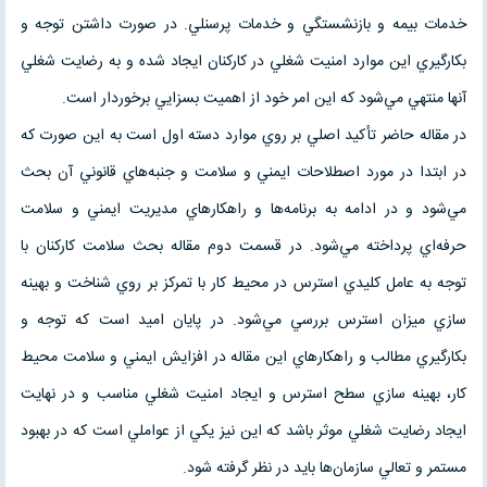
خدمات بيمه و بازنشستگي و خدمات پرسنلي. در صورت داشتن توجه و
بكارگيري اين موارد امنيت شغلي در كاركنان ايجاد شده و به رضايت شغلي
آنها منتهي مي‌شود كه اين امر خود از اهميت بسزايي برخوردار است.
در مقاله حاضر تأكيد اصلي بر روي موارد دسته اول است به اين صورت كه
در ابتدا در مورد اصطلاحات ايمني و سلامت و جنبه‌هاي قانوني آن بحث
مي‌شود و در ادامه به برنامه‌ها و راهكار‌هاي مديريت ايمني و سلامت
حرفه‌اي پرداخته مي‌شود. در قسمت دوم مقاله بحث سلامت كاركنان با
توجه به عامل كليدي استرس در محيط كار با تمركز بر روي شناخت و بهينه
سازي ميزان استرس بررسي مي‌شود. در پايان اميد است كه توجه و
بكارگيري مطالب و راهكار‌هاي اين مقاله در افزايش ايمني و سلامت محيط
كار، بهينه سازي سطح استرس و ايجاد امنيت شغلي مناسب و در نهايت
ايجاد رضايت شغلي موثر باشد كه اين نيز يكي از عواملي است كه در بهبود
مستمر و تعالي سازمان‌ها بايد در نظر گرفته شود.