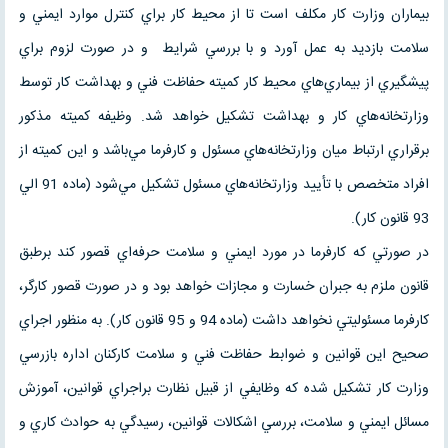
بيماران وزارت كار مكلف است تا از محيط كار براي كنترل موارد ايمني و
سلامت بازديد به عمل آورد و با بررسي شرايط و در صورت لزوم براي
پيشگيري از بيماري‌هاي محيط كار كميته حفاظت فني و بهداشت كار توسط
وزارتخانه‌هاي كار و بهداشت تشكيل خواهد شد. وظيفه كميته مذكور
برقراري ارتباط ميان وزارتخانه‌هاي مسئول و كارفرما مي‌باشد و اين كميته از
افراد متخصص با تأييد وزارتخانه‌هاي مسئول تشكيل مي‌شود (ماده 91 الي
93 قانون كار).
در صورتي كه كارفرما در مورد ايمني و سلامت حرفه‌اي قصور كند برطبق
قانون ملزم به جبران خسارت و مجازات خواهد بود و در صورت قصور كارگر،
كارفرما مسئوليتي نخواهد داشت (ماده 94 و 95 قانون كار). به منظور اجراي
صحيح اين قوانين و ضوابط حفاظت فني و سلامت كاركنان اداره بازرسي
وزارت كار تشكيل شده كه وظايفي از قبيل نظارت براجراي قوانين، آموزش
مسائل ايمني و سلامت، بررسي اشكالات قوانين، رسيدگي به حوادث كاري و