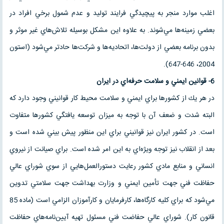
اغلب موارد منجر به پيچيدگي فرايند توليد و عدم شمول برخي افراد در
بعضي زمينه‌ها مي‌شوند. به علاوه اين مشكل بوسيله تلاش‌هاي غير موثر و
بدون برنامه بعضي از دولت‌ها، اتحاديه‌ها و شركت‌ها حادتر مي‌شود (استون
2004، 646-647).
6- قوانين ايمني و سلامت حرفه‌اي در ايران
در هر يك از كشور‌ها براي ايمني و سلامت محيط كار قوانيني وجود دارد كه
البته شدت و ضعف آن با توجه به ميزان توسعه يافتگي كشور‌ها متفاوت
است. در كشور ايران نيز قوانيني براي اين منظور پيش بيني شده است و
بعد از انقلاب نيز توجه ويژه‌اي به اين امر شده است. براي صيانت از نيروي
انساني و منابع مادي كشور رعايت دستورالعمل‌هايي از سوي شوراي عالي
حفاظت فني جهت تأمين ايمني و وزارت بهداشت جهت سلامتي تدوين
مي‌شود كه براي كليه كارگاه‌ها، كارفرمايان و كارآموزان الزامي است (ماده 85
قانون كار). شوراي عالي حفاضت فني مسئول تهيه آيين‌نامه‌هاي حفاظت