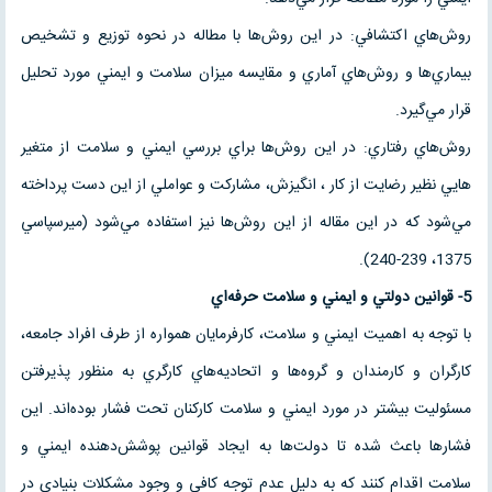
روش‌هاي اكتشافي: در اين روش‌ها با مطاله در نحوه توزيع و تشخيص
بيماري‌ها و روش‌هاي آماري و مقايسه ميزان سلامت و ايمني مورد تحليل
قرار مي‌گيرد.
روش‌هاي رفتاري: در اين روش‌ها براي بررسي ايمني و سلامت از متغير
هايي نظير رضايت از كار ، انگيزش، مشاركت و عواملي از اين دست پرداخته
مي‌شود كه در اين مقاله از اين روش‌ها نيز استفاده مي‌شود (ميرسپاسي
1375، 239-240).
5- قوانين دولتي و ايمني و سلامت حرفه‌اي
با توجه به اهميت ايمني و سلامت، كارفرمايان همواره از طرف افراد جامعه،
كارگران و كارمندان و گروه‌ها و اتحاديه‌هاي كارگري به منظور پذيرفتن
مسئوليت بيشتر در مورد ايمني و سلامت كاركنان تحت فشار بوده‌اند. اين
فشار‌ها باعث شده تا دولت‌ها به ايجاد قوانين پوشش‌دهنده ايمني و
سلامت اقدام كنند كه به دليل عدم توجه كافي و وجود مشكلات بنيادي در