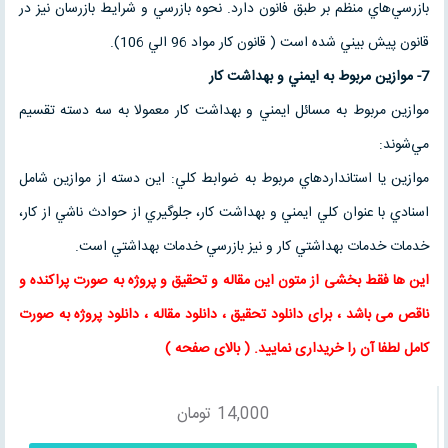
بازرسي‌هاي منظم بر طبق فانون دارد. نحوه بازرسي و شرايط بازرسان نيز در
قانون پيش بيني شده است ( قانون كار مواد 96 الي 106).
7- موازين مربوط به ايمني و بهداشت كار
موازين مربوط به مسائل ايمني و بهداشت كار معمولا به سه دسته تقسيم
مي‌شوند:
موازين يا استاندارد‌هاي مربوط به ضوابط كلي: اين دسته از موازين شامل
اسنادي با عنوان كلي ايمني و بهداشت كار، جلوگيري از حوادث ناشي از كار،
خدمات خدمات بهداشتي كار و نيز بازرسي خدمات بهداشتي است.
این ها فقط بخشی از متون این
مقاله
و
تحقیق
و پروژه به صورت پراکنده و
ناقص می باشد ، برای
دانلود تحقیق
،
دانلود مقاله
، دانلود پروژه به صورت
کامل لطفا آن را خریداری نمایید
. (
بالای صفحه
)
14,000
تومان