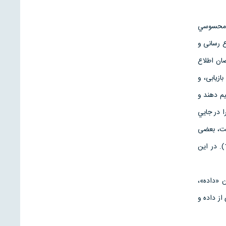
ت محسوسي
 رسانی و
ان اطلاع
آوری، دريافت، تكثير، ساختارسازي[1]، ذخیره و بازیابی، و
م دهند و
ا در جايي
ست، بعضی
سازمانها از آن به خوبی استقبال می کنند تا ازخدمات پرهزينه کم سود بپرهیزند(کیلینگ[2] و هورنبی[3]، 1999). در اين
ن «داده»،
از داده و