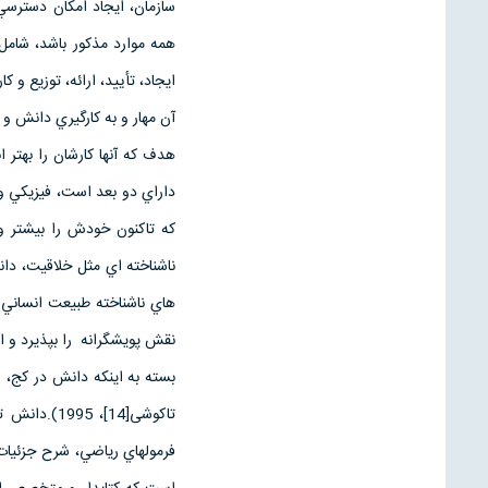
سازمان، ايجاد امكان دسترسي 
آن مهار و به كارگيري دانش و
داراي دو بعد است، فيزيكي 
كه تاكنون خودش را بيشتر وا
ناشناخته اي مثل خلاقيت، دا
هاي ناشناخته طبيعت انساني 
نقش پويشگرانه را بپذيرد و از
فرمولهاي رياضي، شرح جزئيات،