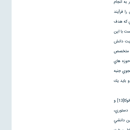
 به انجام
 1997) . بات مديريت دانش را فرآيند
 «حرفه اي كه هدف
ست با این
رسد كه مديريت دانش
ار متخصص
حوزه هاي
جوي جنبه
 بايد يك
بسته به اينكه دانش در كج، از لحاظ فیزیکی، قرار دارد به دو نوع تصريحي و ضمني تقسيم بندي مي شود ( نانوکا[13] و
ملات دستوري،
اين دانشي