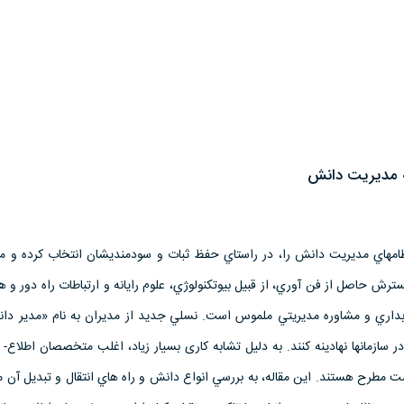
ه مدیریت دانش
نظامهاي مديريت دانش را، در راستاي حفظ ثبات و سودمنديشان انتخاب كرده و مي
رش حاصل از فن‌ آوري، از قبيل بيوتكنولوژي، علوم رايانه و ارتباطات راه دور و 
داري و مشاوره مديريتي ملموس است. نسلي جديد از مديران به نام «مدير دا
 در سازمانها نهادينه كنند. به دلیل تشابه کاری بسیار زیاد، اغلب متخصصان اطلاع
 مطرح هستند. اين مقاله، به بررسي انواع دانش و راه هاي انتقال و تبديل آن م