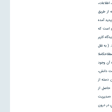
ت، اطلاعات،
 از طريق
پديد آمده
مفهوم است كه
نش» به ديدگاه كاربر
( به نقل
صطلاحکاملا
 آن وجود
مديريت دانش،
ن دسته از
 حاصل از
 تعريف ديگري هست كه «مديريت
ي در درون