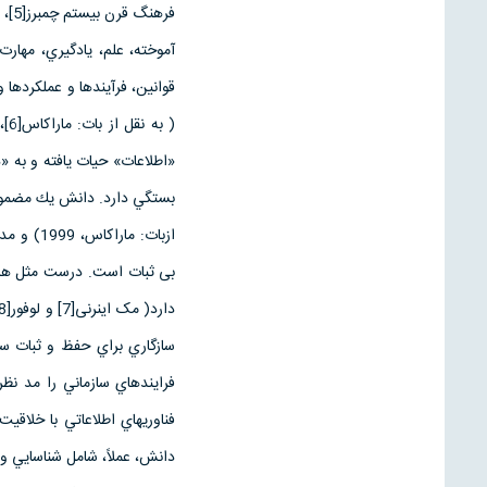
فره
آموخته، علم، يادگيري، مهار
قوانين، فرآيندها و عملكردها
بستگي دارد. دانش يك مضمون 
ازبات: 
بی ثبات است. درست مثل هم خ
سازگاري براي حفظ و ثبات ساز
فرايندهاي سازماني را مد ن
دانش، عملاً، شامل شناسايي و