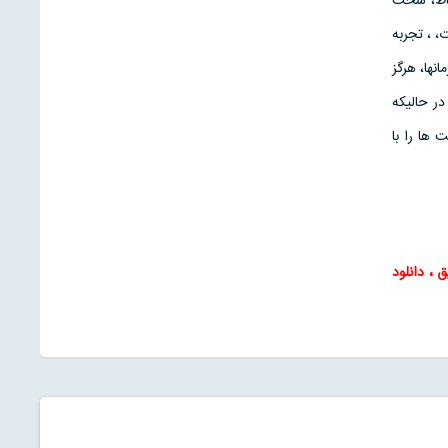
سمي و براي ارتباط، سخت
 ، تجربه
نها، هرگز
ر حالیکه
ها را با
ق
،
دانلود