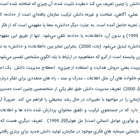
نگ قرن بيستم چمبرز[5]، دانش را چنين تعريف مي كند «عقيده تثبيت شده، آن چيزي كه شناخته شده اس
ت عملي، آگاهي، شناخت و غيره».دانش تركيب سازمان يافته‌اي است از «داده» كه
 و تجربه حاصل آمده است. به عبارت ديگر «دانش» معنا يا مفهومي است كه از فكر 
( به نقل از بات: ماراكاس[6]، 1999) و بدون آن، «اطلاعات» يا «داده» تلقي مي‌شود. تنها از طريق اين 
«اطلاعات» حيات يافته و به «دانش» تبديل مي‌شود (بات، 2000). بنابراين تمايز بين «اطلاعات» و «دا
وابسته است از آنرو كه «مفاهيم» در ارتباط با يك الگوي مشخص تفسير مي‌شود. 
ماراكاس، 1999) و مديريت يعني «روش هدايت و استفاده از چيزي». اصطلاح مدیریت دانش یک ا
انواده های آن مثل اطلاعات ، مدرک و سند ، راه های متعددی برای تفکر درباره
دارد( مک اینرنی[7] و لوفور[8]، 2000). تعريف مديريت دانش طبق نظر يكي از متخصصين چنين است «
ماني را در مواجهه با تغييرات در حال رشد محيطي را فراهم مي كند. ضرورتاً آ
ظر دارد كه در جستجوي تركيب و تلفيق محتواي پردازش شده داده ها و اطلاعات
فناوريهاي اطلاعاتي با خلاقيت و نوآوري عوامل انساني است( مل هوترا[9]، 1999) .
 بازنمايي سرمايه هاي فكري موجود در سازمان، توليد دانش جديد براي برتري رقابت