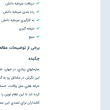
دريافت سرمايه دانش
رده بندی سرمايه دانش
به كارگيري سرمايه دانش
نتیجه گیری
منبع
برخی از توضیحات مقال
چكيده
سازمانهاي زيادي، در جهان، 
اين نگرش در مشاغل رو به گست
حرفه هايي مثل وكالت، حساب
كرده اند تا اين نظام نوين را
كتابداران براي تصدي اين سمت