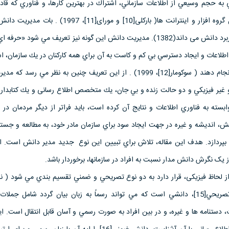
به حجم وسيعي از اطلاعات سازماني، اشتراك در بهترين كارها، و فناوري كه قادر
همه موارد مذكور باشد، شامل گروه افزار و اينترانت ها( بارکلی[10] و مورای[11]،
ايجاد، تأييد، ارائه، توزيع و كاربرد دانش می داند(1382). مديريت دانش اين گونه نيز تعريف مي شود
 اطلاعات و ايجاد دسترسي بي كم و كاست به آن براي همه كاركنان در يك سازمان، ا
هدف كه آنها كارشان را بهتر انجام دهند ( سوکومار[12]، 1999) . از اين تعريف چنين به نظر مي 
و غير فيزيكي و دو حالت زنده و بي جان، يك متخصص اطلاع رسانی و يك كتابد
بسته به فناوري اطلاعات و نتايج آن كرده است، بايد فراتر از ديگر مردمان در 
نش، انديشه و غيره در جهت ايجاد سود براي سازمان مادر خود، به مطالعه و جست
بپردازد. هدف اين مقاله، تلاش براي تبيين اين نوع جديد مدير دانش است. او
 یک نگرش دانش مدار نسبت به افراد در سازمانها، برخوردار باشد.
تاکوشی[14]، 1995).دانش تصریحي[15]، دانشي است كه مي تواند رسماً به زبان بيان گردد شامل ج
 دستنامه ها و غيره، و در بين افراد به صورت رسمي و آسان قابل انتقال است. 