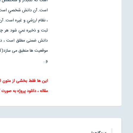
است. آن دانش شخصي است كه د
، نظام ارزشي و غيره است. آن
ثبت و ذخيره نمي شود هر چند
دانش ضمنی مطلق است ، دانش 
موقعیت ها منطبق می سازد(کیم[17]، 80
و…
این ها فقط بخشی از متون 
مقاله
، دانلود پروژه به صورت 