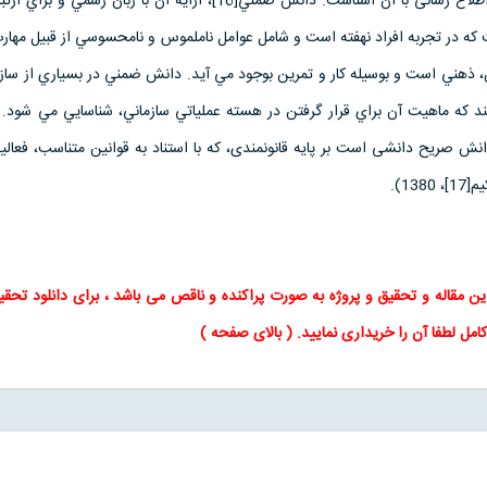
است كه كتابدار و متخصص اطلاع رسانی با آن آشناست. دانش ضمني[16]، ارايه آن با زبان ر
ر تجربه افراد نهفته است و شامل عوامل ناملموس و نامحسوسي از قبيل مهارت،
، ذهني است و بوسيله كار و تمرين بوجود مي آيد. دانش ضمني در بسياري از سازما
 كه ماهيت آن براي قرار گرفتن در هسته عملياتي سازماني، شناسايي مي شود. د
صریح دانشی است بر پایه قانونمندی، که با استناد به قوانین متناسب، فعالیت 
13).
این
مقاله
و
تحقیق
و پروژه به صورت پراکنده و ناقص می باشد ، برای
دانلود تحقی
کامل لطفا آن را خریداری نمایید
. (
بالای صفحه
)