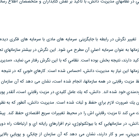
ي در نظامهاي مديريت دانش، با تاکید بر نقش كتابداران و متخصصان اطلاع رسانی
تغییر نگرش در رابطه با جایگزینی سرمایه های مادی با سرمایه های فکری دیده
زمانها به عنوان سرمايه اصلي آن مطرح مي شود. اين نگرش در بيشتر سازمانهاي تج
كيد دارند، نتيجه بخش بوده است. نظامي كه با اين نگرش رفتار مي نمايد، «مدير
زمانها اين نياز به مديريت دانش، احساس شده است. كارهاي خوبي كه در نتیجه اس
مزیت رقابتی در همه سازمانها، انجام شده است، نشان می دهد كه آن سازمان ها
ندي خود شده اند. دانش، كه يك عامل كليدي در مزیت رقابتي است، آنقدر پويا 
 يك ضرورت لازم براي حفظ و ثبات شده است. مديريت دانش، آنطور كه به نظر
 مي كند تا مزیت رقابتي اش را در محيط تغييرات سريع اقتصادي حفظ كند. پيشر
 در سازمانهايي كه با بيوتكنولوژي، نرم افزارهاي رايانه اي و ارتباطات راه دور و
يريتي، سر و كار دارند، نشان می دهد که آن سازمان از چابكي و پويايي بالایی