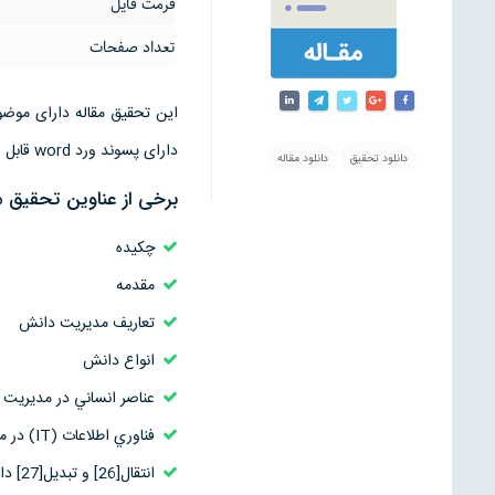
فرمت فایل
تعداد صفحات
دارای پسوند ورد word قابل ویرایش است
دانلود تحقیق
دانلود مقاله
برخی از عناوین تحقیق 
چکیده
مقدمه
تعاريف مديريت دانش
انواع دانش
عناصر انساني در مديريت
فناوري اطلاعات (IT) در مديريت دانش
انتقال[26] و تبديل[27] دانش