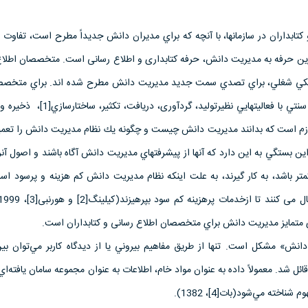
كتابداران در سازمانها، با آنچه كه براي مديران دانش جديداً مطرح است، تفاو
ترين حرفه به مدیریت دانش، حرفه کتابداری و اطلاع رسانی است. متخصصان اطلاع
زديكي شغلي، براي تصدي سمت جديد مديريت دانش مطرح شده اند. براي متخصص
رسانی و كتابداران كه به طور سنتي با فعاليتهايي نظيرتولید، گرد
، لازم است كه بدانند مديريت دانش چيست و چگونه يك نظام مديريت دانش را تعمی
. اين بستگي به اين دارد كه آنها از پيشرفتهاي مديريت دانش آگاه باشند و اصول آنر
ر باشد، به كار گيرند، به علت اینکه نظام مدیریت دانش کم هزینه و پرسود ا
ي متمايز مديريت دانش براي متخصصان اطلاع رسانی و كتابداران است.
دانش» مشكل است. تنها از طريق مفاهيم بيروني يا از ديدگاه كاربر مي‌توان بي
ل شد. معمولاً داده به عنوان مواد خام، اطلاعات به عنوان مجموعه سامان يافته‌اي 
اخته مي‌شود(بات[4]، 1382).