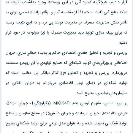
قرار دادیم، هیچگونه كمبود آبی در این روستاها وجود نداشت.با توجه به
اینكه منابع آبی ثابت است، لذا از مقایسه آمار و ارقام ارائه شده می توان به
تأثیر نقش مدیریت مصرف بر مدیریت تولید پی برد و به این نتیجه رسید
كه برای بهینه سازی تولید باید مدیریت مصرف را نیز سرلوحه كار خود قرار
دهیم.
بررسي و تجزيه و تحليل فضاي اقتصادي حاكم بر پديده جهاني‌سازي، جريان
اطلاعاتي و ويژگي‌هاي توليد شبكه‌اي كه صنايع توليدي با آن روبه‌رو هستند،
مي‌پردازد. بررسي و تجزيه و تحليل فوق‌الذكر بيانگر اين مطلب است كه
توليد شبكه‌اي در فضاي نوين اقتصادي مي‌تواند به عنوان انقلابي در
سازمان‌هاي توليدي، مطرح شود.
بر اين اساس، مفهوم نويني بنام MICK4FI (يكپارچگي1، جريان مواد2،
جريان اطلاعات3، جريان سرمايه4 و جريان دانش5) در سطح سازمان و سطح
توليد شبكه‌اي تعريف شده و به عنوان مدل نويني براي توليد شبكه‌اي مطرح