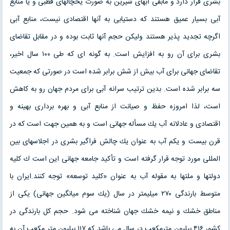
بشری قرار دارد و مابقی آبهای شیرین به صورت یخچالهای قطبی و یا منابع
آبی بسیار عمیق هستند كه دستیابی به آنها اقتصادی نیست، منابع آبی
اگرچه تجدید پذیر هستند ولیكن حجم آنها ثابت بوده و در مقابل تقاضای
بشری برای آن رو به افزایش است. به گونه ای كه طی ۱۰۰ سال اخیر،
تقاضای جهانی برای آب بیش از شش برابر شده است در صورتی كه جمعیت
سه برابر شده است. بدین ترتیب سرانه آبی برای مردم جهان رو به كاهش
است، لذا امروزه حفظ و صیانت از منابع آبی و بهره برداری بهینه و
اقتصادی و عادلانه آب یك مسأله جهانی است و به همین جهت است كه در
قرن بیست و یكم آب به عنوان یك چالش فراگیر بشری در اجلاسهای بین
المللی مورد توجه قرار گرفته است و تأكید جامعه جهانی این است ك كلیه
دولتها و ملتها به مقوله آب به عنوان «كلید توسعه» توجه كنند.ایران با
متوسط بارندگی ۲۷۰ میلیمتر در سال (یك سوم میانگین جهانی) یكی از
مناطق خشك و نیمه خشك جهان شناخته می شود. حجم كل بارندگی در
كشور ۴۱۶ بیلیون مترمكعب در سال می باشد كه ۱۱۷ بیلیون متر مكعب آن به