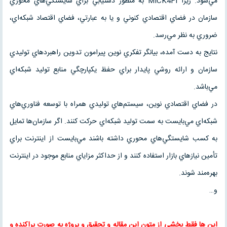
مي‌شود. زيرا MICK4FI به منظور دستيابي براي شايستگي‌هاي محوري
سازمان در فضاي اقتصادي كنوني و يا به عبارتي، فضاي اقتصاد شبكه‌اي،
ضروري به نظر مي‌رسد.
نتايج به دست آمده، بيانگر تفكري نوين پيرامون تدوين راهبردهاي توليدي
سازمان و ارائه روشي پايدار براي حفظ يكپارچگي منابع توليد شبكه‌اي
مي‌باشد.
در فضاي اقتصادي نوين، سيستم‌هاي توليدي همراه با توسعه فناوري‌هاي
شبكه‌اي مي‌بايست به سمت توليد شبكه‌اي حركت كنند. اگر سازمان‌ها تمايل
به كسب شايستگي‌هاي محوري داشته باشند مي‌بايست از اينترنت براي
تأمين نيازهاي بازار استفاده كنند و از حداكثر مزاياي منابع موجود در اينترنت
بهره‌مند شوند.
و…
این ها فقط بخشی از متون این
مقاله
و
تحقیق
و پروژه به صورت پراکنده و