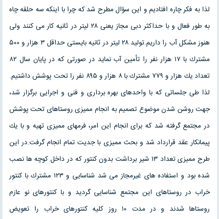
لذا به فكر چاره افتادیم و این سؤال مطرح شد كه چرا با اینكه سه حلقه چاه
به طور فعال و با حداكثر دبی مجاز یعنی ۲۸ لیتر در ثانیه کار می كنند ولی
هنوز مشكل آب را داریم.تولید ۲۸ لیتر در ثانیه بایستی حداقل ۳ هزار و ۵۰۰
مشترك با ۱۷ هزار نفر را تأمین آب نماید در صورتی كه در پایان سال ۸۲
تعداد یك هزار و ۷۷۹ مشترك با ۸ هزار و ۸۹۵ نفر را تحت پوشش داشتیم.
لذا طی جلساتی كه با واحدهای بهره برداری و فنی و اجرایی برگزار شد،
جهت روشن شدن موضوع تصمیم به انجام ممیزی روستاهای تحت پوشش
در مجتمع گرفته شد كه برای انجام این امر، فرمهای ممیزی تهیه و با یك
پیمانكار عقد قرارداد شد و بحث ممیزی با جدیت تمام انجام گرفت.در این
طرح ممیزی تعداد ۱۳ شیر برداشت بدون كنتور كه در داخل كوچه ها نصب
شده بود و استفاده های غیرمجاز می شد شناسایی و ۱۲۳ مشترك با كنتور
خراب در روستاهای این مجتمع شناسایی گردید و با كنتورهای نو عازم
روستاها شدند و در مدت ۱۰ روز كلیه كنتورهای خراب را تعویض