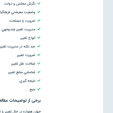
نگرش مجلس و دولت
وضعيت معيشتي فرهنگيا
ضرورت يا مصلحت
مديريت تغيير چندوجهي
انواع تغيير
صد نکته در مديريت تغيير
ضرورت تغيير
شناخت علل تغيير
شناسايي منابع تغيير
نتیجه گیری
منبع
برخی از توضیحات مقاله
جهان همواره در حال تغییر و