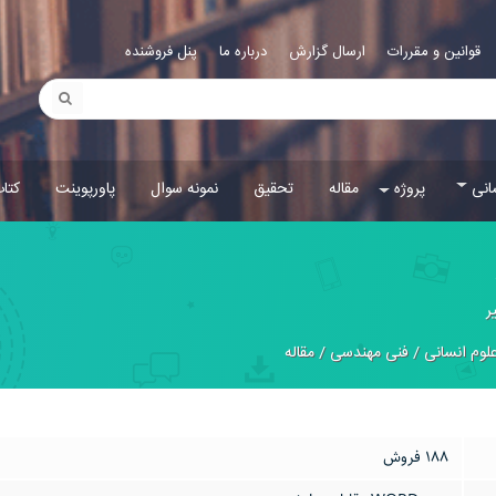
قوانین و مقررات
ارسال گزارش
درباره ما
پنل فروشنده
انی
پروژه
مقاله
تحقیق
نمونه سوال
پاورپوینت
کتا
ر
لوم انسانی
/
فنی مهندسی
/
مقاله
188 فروش