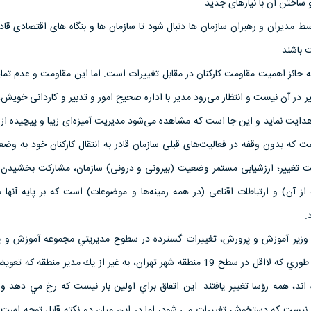
ط مدیران و رهبران سازمان ها دنبال شود تا سازمان ها و بنگاه های اقتصادی قادر
ت باشند.
کته حائز اهمیت مقاومت کارکنان در مقابل تغییرات است. اما این مقاومت و عدم تمای
ر در آن نیست و انتظار می‌رود مدیر با اداره صحیح امور و تدبیر و کاردانی خویش، ک
ایت نماید و این جا است که مشاهده می‌شود مدیریت آمیزه‌ای زیبا و پیچیده از 
که بدون وقفه در فعالیت‌های قبلی سازمان قادر به انتقال کارکنان خود به وض
ت تغییر؛ ارزشیابی مستمر وضعیت (بیرونی و درونی) سازمان، مشارکت بخشیدن به
 از آن) و ارتباطات اقناعی (در همه زمینه‌ها و موضوعات) است که بر پایه آنها م
.
ير وزير آموزش و پرورش، تغييرات گسترده در سطوح مديريتي مجموعه آموزش و پ
وزارتخانه تا مدارس است. به طوري كه لااقل در سطح 19 منطقه شهر تهران، به غير از يك مدير منطق
اند، همه رؤسا تغيير يافتند. اين اتفاق براي اولين بار نيست كه رخ مي دهد و
 نيست كه دستخوش تغييرات مي شود، اما در اين ميان دو نكته قابل توجه است: 