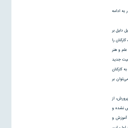
 به ادامه
ل دلیل بر
ارکنان را
علم و هنر
عیت جدید
 کارکنان
ی‌توان بر
رورش، از
ه كه تعويض نشده و
 آموزش و
اول- اين