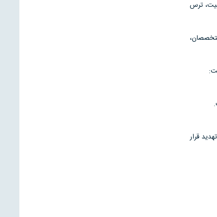
منیت، ترس
متخصصان،
ت:
.
هدید قرار