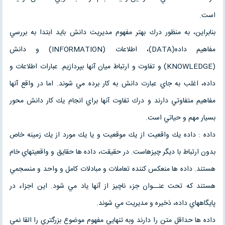
است.
بنابراين، به منظور درك بهتر مفهوم مديريت دانش بايد ابتدا به بررسي
مفاهيم داده(DATA)، اطلاعات (INFORMATION) و دانش
(KNOWLEDGE) و تفاوت و ارتباط ميان آنها بپردازيم. عبارات اطلاعات و
داده، اغلب به جاي عبارت دانش به كار برده مي شوند. اما در واقع آنها
مفاهيم متفاوتي دارند و درك تفاوت آنها براي انجام يك كار دانش محور
بسيار مهم و حياتي است.
داده : داده يك واقعيت از يك موقعيت و يا يك مورد از يك زمينه خاص
بدون ارتباط با ديگر چيزهاست. در حقيقت، داده ها حقايق و واقعيتهاي خام
هستند. داده ها منعكس كننده تعاملات و مبادلات كامل و واحد و منسجمي
هستند كه تحت عنــوان جزء ناچيز از آنها ياد مي شود. اين اجزاء در
پايگاههاي داده، ذخيره و مديريت مي شوند.
داده ها حداقل متن را دارند وبه تنهايي مفهوم موضوع بزرگتري را القا نمي