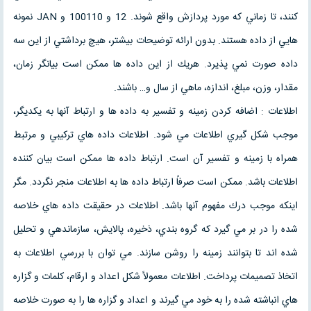
كنند، تا زماني كه مورد پردازش واقع شوند. 12 و 100110 و JAN نمونه
هايي از داده هستند. بدون ارائه توضيحات بيشتر، هيچ برداشتي از اين سه
داده صورت نمي پذيرد. هريك از اين داده ها ممكن است بيانگر زمان،
مقدار، وزن، مبلغ، اندازه، ماهي از سال و… باشند.
اطلاعات : اضافه كردن زمينه و تفسير به داده ها و ارتباط آنها به يكديگر،
موجب شكل گيري اطلاعات مي شود. اطلاعات داده هاي تركيبي و مرتبط
همراه با زمينه و تفسير آن است. ارتباط داده ها ممكن است بيان كننده
اطلاعات باشد. ممكن است صرفاً ارتباط داده ها به اطلاعات منجر نگردد. مگر
اينكه موجب درك مفهوم آنها باشد. اطلاعات در حقيقت داده هاي خلاصه
شده را در بر مي گيرد كه گروه بندي، ذخيره، پالايش، سازماندهي و تحليل
شده اند تا بتوانند زمينه را روشن سازند. مي توان با بررسي اطلاعات به
اتخاذ تصميمات پرداخت. اطلاعات معمولاً شكل اعداد و ارقام، كلمات و گزاره
هاي انباشته شده را به خود مي گيرند و اعداد و گزاره ها را به صورت خلاصه