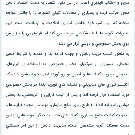
سريع و اجتناب ناپذيري است. در اين دنيا، اقتصاد به سمت اقتصاد دانش
محور حركت كرده و بسياري از معادلات كنوني كشورها را با چالش مواجه
ساخته كه اين امر، خود حاصل فناوري اطلاعات و ارتباطات است. اين
تغييرات اگرچه ما را با مشكلاتي مواجه مي كند اما فرصتهايي را نيز پيش
روي بخش خصوصي و دولتي قرار مي دهد.
به منظور كسب مزيت رقابتي و جهت ادامه بقا و مقابله با شرايط متغير
محيطي، بسياري از شركتهاي بخش خصوصي به استفاده از ابزارهاي
مديريتي نوين، تكنيك ها و اصول نو رو آورده اند. تجربه نشان داده كه
اكثـــر تئوري هاي مديريتي و تكنيك هاي نوين، ابتدا در بخش خصوصي
مورد استفاده قرار گرفته اند و پس از اثبات كارايي و اثربخشي، به بخش
دولتي راه يافته اند.(1) طرح ريزي منابع سازمان، مهندسي مجدد فرايندها و
مديريت كيفيت جامع بسياري تكنيك هاي مشــابه ديگر، نمونه هايي از اين
دست هستند. آنچه مشخص است، مديريت دانش از اين امر مستثني