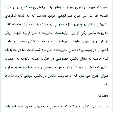
تغييرات سريع در دنياي امروز، سازمانها را با چالشهاي مختلفي روبرو كرده
است؛ اما در اين ميان سازمانهايي موفق هستند كه به كمك ابزارهاي
مديريتي و فناوريهاي نوين، از فرصتهاي ايجادشده به نفع خود استفاده كنند.
مديريت دانش يكي از اين ابزارهاست. مديريت دانش فرايند ايجاد ارزش
از داراييهاي نامرئي سازمان (سرمايه انساني است). بخش خصوصي اولين
قدمها را در زمينه پياده سازي مديريت دانش برداشته است اما دولت با يك
قدم فاصله به دنبال بخش خصوصي در حركت است. باتوجه به اهميت
مديريت دانش و كاربرد آن در بخش خصوصي و كسب نتايج مطلوب، اين
سوال مطرح مي شود كه آيا مديريت دانش در بخش دولتي كاربرد دارد يا
نه؟
مقدمه
ما در دنيايي زندگي مي كنيم كه به خاطر پديده جهاني شدن، دچار تغييرات