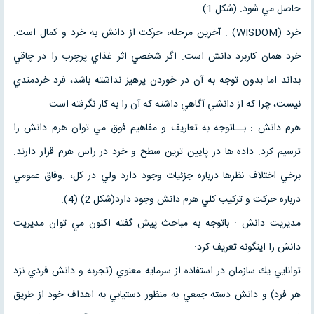
حاصل مي شود. (شكل 1)
خرد (WISDOM) : آخرين مرحله، حركت از دانش به خرد و كمال است.
خرد همان كاربرد دانش است. اگر شخصي اثر غذاي پرچرب را در چاقي
بداند اما بدون توجه به آن در خوردن پرهيز نداشته باشد، فرد خردمندي
نيست، چرا كه از دانشي آگاهي داشته كه آن را به كار نگرفته است.
هرم دانش : بــاتوجه به تعاريف و مفاهيم فوق مي توان هرم دانش را
ترسيم كرد. داده ها در پايين ترين سطح و خرد در راس هرم قرار دارند.
برخي اختلاف نظرها درباره جزئيات وجود دارد ولي در كل، .وفاق عمومي
درباره حركت و تركيب كلي هرم دانش وجود دارد(شكل 2) (4).
مديريت دانش : باتوجه به مباحث پيش گفته اكنون مي توان مديريت
دانش را اينگونه تعريف كرد:
توانايي يك سازمان در استفاده از سرمايه معنوي (تجربه و دانش فردي نزد
هر فرد) و دانش دسته جمعي به منظور دستيابي به اهداف خود از طريق