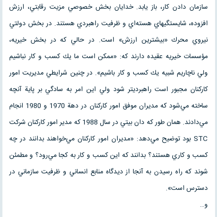
سازمان دادن كار، باز يابد. خدايان بخش خصوصي مزيت رقابتي، ارزش
افزوده، شايستگيهاي هسته‌اي و ظرفيت راهبردي هستند. در بخش دولتي
نيروي محرك «بيشترين ارزش» است. در حالي كه در بخش خيريه،
مؤسسات خيريه عقيده دارند كه: «ممكن است ما يك كسب و كار نباشيم
ولي ناچاريم شبيه يك كسب و كار باشيم». در چنين شرايطي مديريت امور
كاركنان مجبور است راهبرديتر شود ولي اين امر به سادگي بر پاية آنچه
ساخته مي‌شود كه مديران موفق امور كاركنان در دهة 1970 و 1980 انجام
مي‌دادند. همان طور كه دان بيتي در سال 1988 كه مدير امور كاركنان شركت
STC بود توضيح مي‌دهد: «مديران امور كاركنان مي‌خواهند بدانند در چه
كسب و كاري هستند؟ بدانند كه اين كسب و كار به كجا مي‌رود؟ و مطمئن
شوند كه راه رسيدن به آنجا از ديدگاه منابع انساني و ظرفيت سازماني در
دسترس است».
و…