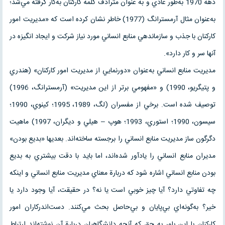
دهة 1970 به‌طور عادي و به عنوان مترادف كلمة كاركنان به‌كار گرفته مي‌شد؛
به‌عنوان مثال آرمسترانگ (1977) خاطر نشان كرده است كه «مديريت امور
كاركنان با جذب و سازماندهي منابع انساني مورد نياز شركت و ايجاد انگيزه در
آنها سر و كار دارد».
مديريت منابع انساني به‌عنوان «دورنمايي از مديريت امور كاركنان» (هندري
و پتيگريو، 1990) و «مفهومي برتر از اين مديريت» (آرمسترانگ، 1996)
توصيف شده است. برخي از مفسران (لگ، 1989، 1995؛ كينوي، 1990؛
سيسون، 1990؛ استوري، 1993؛ هوپ – هيلي و ديگران، 1997) ماهيت
دگرگون ساز مديريت منابع انساني را برجسته ساخته‌اند. بعديها «بديع بودن»
مديران منابع انساني را يادآور شده‌اند، اما بايد با دقت بيشتري به بديع
بودن منابع انساني اشاره شود كه دربارة معناي مديريت منابع انساني و اينكه
چه تفاوتي دارد؟ آيا چيز خوبي است يا نه؟ در حقيقت، آيا وجود دارد يا
خير؟ به‌گونه‌اي بي‌پايان و بي‌حاصل بحث مي‌كنند. دست‌اندركاران امور
كاركنان با اين باور به حق كه آنچه دانشگاهيان دربارة آن نوشته‌اند ارتباط