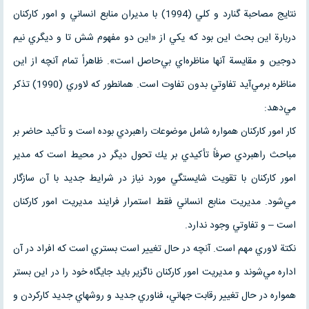
نتايج مصاحبة گنارد و كلي (1994) با مديران منابع انساني و امور كاركنان
دربارة اين بحث اين بود كه يكي از «اين دو مفهوم شش تا و ديگري نيم
دوجين و مقايسة آنها مناظره‌اي بي‌حاصل است». ظاهراً تمام آنچه از اين
مناظره برمي‌آيد تفاوتي بدون تفاوت است. همانطور كه لاوري (1990) تذكر
مي‌دهد:
كار امور كاركنان همواره شامل موضوعات راهبردي بوده است و تأكيد حاضر بر
مباحث راهبردي صرفاً تأكيدي بر يك تحول ديگر در محيط است كه مدير
امور كاركنان با تقويت شايستگي مورد نياز در شرايط جديد با آن سازگار
مي‌شود. مديريت منابع انساني فقط استمرار فرايند مديريت امور كاركنان
است – و تفاوتي وجود ندارد.
نكتة لاوري مهم است. آنچه در حال تغيير است بستري است كه افراد در آن
اداره مي‌شوند و مديريت امور كاركنان ناگزير بايد جايگاه خود را در اين بستر
همواره در حال تغيير رقابت جهاني، فناوري جديد و روشهاي جديد كاركردن و