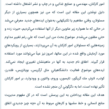
امور كاركنان، مهندسي و صنايع غذايي و در چاپ و نشر اشتغال داشته است.
دليل نوشتن اين مقاله اين است كه من نيز همچون بسياري از ديگر
مسئولان، وقتي مفاهيم يا تكنيكهايي به‌عنوان ايده‌هاي جديد معرفي مي‌شد
در حالي كه ما همواره زير عناوين ديگر از آنها استفاده مي‌كرديم، حيرت زده و
حتي مظنون مي‌شدم. موضوع بحث من اين است كه علي رغم تغيير مداوم
زمينه‌هايي كه مسئولان امور كاركنان به آن مي‌پردازند، بسياري از رويكردهاي
مورد آزمايش واقع شده در اين سالها، امروز نيز عيناً مي‌توانند مورد استفاده
قرار گيرند. اطلاق نام جديد به آنها در ماهيتشان تغييري ايجاد نمي‌كند.
ايده‌هاي موضوع فعاليت دانشگاهياني مثل آرگريس، بوياتزيس، فلندرز،
كولب، لاولر، مك گريگور، تايسون، وروم، والتون و وودوارد، بر امور كاركنان
تأثير نهاده است، اما به دگرگوني آن منجر نشده است.
هدف اين مقاله پرداختن به اين پرسش است كه در كل مفهوم مديريت
منابع انساني و خط مشيها و كارهاي مربوط به آن «چه چيز جديدي اتفاق