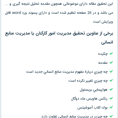
این تحقیق مقاله دارای موضوعاتی همچون مقدمه تحلیل نتیجه گیری و ….
می باشد و در 26 صفحه تنظیم شده است و دارای پسوند ورد word قابل
ویرایش است
برخی از عناوین تحقیق مدیریت امور کارکنان یا مدیریت منابع
انسانی
چکیده
مقدمه
چه چيزي دربارة مفهوم مديريت منابع انساني جديد است
چه چيزي تغيير نكرده است
هواپيمايي بريستول
رنكس هاويس مك دوگال
بوك كلاب آسوشيتس
چه چيزي در مديريت منابع انساني تفاوت دارد