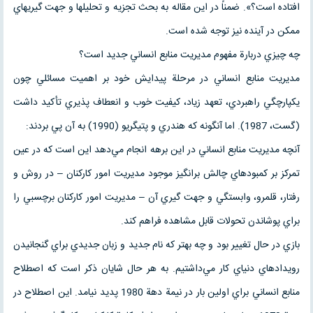
افتاده است؟». ضمناً در اين مقاله به بحث تجزيه و تحليلها و جهت گيريهاي
ممكن در آينده نيز توجه شده است.
چه چيزي دربارة مفهوم مديريت منابع انساني جديد است؟
مديريت منابع انساني در مرحلة پيدايش خود بر اهميت مسائلي چون
يكپارچگي راهبردي، تعهد زياد، كيفيت خوب و انعطاف پذيري تأكيد داشت
(گست، 1987). اما آنگونه كه هندري و پتيگريو (1990) به آن پي بردند:
آنچه مديريت منابع انساني در اين برهه انجام مي‌دهد اين است كه در عين
تمركز بر كمبودهاي چالش برانگيز موجود مديريت امور كاركنان – در روش و
رفتار، قلمرو، وابستگي و جهت گيري آن – مديريت امور كاركنان برچسبي را
براي پوشاندن تحولات قابل مشاهده فراهم كند.
بازي در حال تغيير بود و چه بهتر كه نام جديد و زبان جديدي براي گنجانيدن
رويدادهاي دنياي كار مي‌داشتيم. به هر حال شايان ذكر است كه اصطلاح
منابع انساني براي اولين بار در نيمة دهة 1980 پديد نيامد. اين اصطلاح در