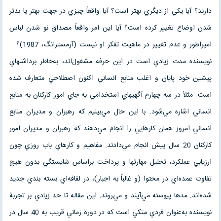
دارند؟ آيا يكي از ديگري بهتر است؟ آيا واقعاً چيزي در جهت بهتر يا بدتر
شدن اوضاع تغيير كرده است؟ آيا اين امر واقعاً مصداق نو شدن لباس
امپراطور و عدم تغيير در ماهيت تفكر او نيست (آرمسترانگ، 1987)؟
نويسنده مدت زيادي است در اين حرفه مشغول‌اند، به‌خاطر برداشتهاي
پيشين خود پايان و اغلب منابع انساني اكنون اصطلاحي متعارف شده
است. مثلاً در سه چهارم آگهيهاي استخدامي به جاي امور كاركنان به منابع
انساني اشاره مي‌شود. با اين حال مي‌بينيم كه رهبران و مديران منابع
انساني امروز همان كارهايي را انجام مي‌دهند كه رهبران و مديران امور
كاركنان 20 سال پيش انجام مي‌دادند. مفاهيم و كارهاي باب روزي چون
ارزيابي عملكرد، تحليل مهارتها و پرداخت براساس شايستگي بدون هيچ
تفاوت عمده‌اي در محتوا (و غالباً به اجبار)، در لفافه‌اي بسته بندي جديد
شده‌اند. مدها پيوسته مي‌آيند و مي‌روند. اين مقاله تا حد زيادي بر تجربة
نويسنده به‌عنوان فردي متكي است كه در دورة زماني قريب به 40 سال در