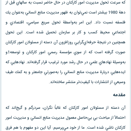
كه سرعت تحول مديريت امور كاركنان در حال حاضر نسبت به سالهاي قبل از
دهة 1980 بيشتر است نمي‌توان به ظهور مديريت منابع انساني به‌عنوان يك
فلسفه نسبت داد. اين امر به‌واسطة تحول سريع سياسي، اقتصادي و
اجتماعي محيط كسب و كار بر سازمان تحميل شده است. اين تحول
همچنين در نتيجة حرفه‌اي‌گرايي روزافزون آن دسته از مسئولان امور كاركنان
صورت گرفته است كه از سوي مؤسسة رسمي امور كاركنان و توسعه1و
به‌وسيلة نهادهاي علمي در حال رشد مورد ترغيب قرار گرفته‌اند. نهادهايي كه
ايده‌هايي دربارة مديريت منابع انساني را به‌صورتي جامعتر و به كمك طيف
وسيعي از انتشارات با كيفيت‌تر منتشر ساخته‌اند.
مقدمه
آن دسته از مسئولان امور كاركنان كه غالباً نگران، سردرگم و گيج‌اند كه
احتمالاً از مباحث بي بي‌حاصل معمول مديريت منابع انساني و مديريت امور
كاركنان ناشي شده است. ما از خود مي‌پرسيم: آيا اين دو مفهوم با هم فرق