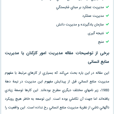
مديريت عملكرد بر مبناي شايستگي
مديريت عملكرد
سازمان يادگيرنده و مديريت دانش
نتیجه گیری
منبع
برخی از توضیحات مقاله مدیریت امور کارکنان یا مدیریت
منابع انسانی
اين مقاله در اين باره بحث مي‌كند كه بسياري از كارهاي مرتبط با مفهوم
مديريت منابع انساني قبل از پيدايش مفهوم اين مديريت در نيمة دهة
1980، زير نامهاي مختلف ديگري مطرح بوده‌اند. اين كارها توسعة زيادي
يافته‌اند اما جهت آن تكاملي بوده است. اين توسعه به خاطر هيچ رويكرد
ناگهاني ناشي از نظرية مديريت منابع انساني رخ نداده است. اين واقعيت را