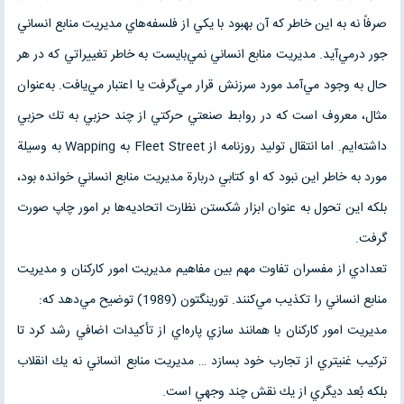
صرفاً نه به اين خاطر كه آن بهبود با يكي از فلسفه‌هاي مديريت منابع انساني
جور درمي‌آيد. مديريت منابع انساني نمي‌بايست به خاطر تغييراتي كه در هر
حال به وجود مي‌آمد مورد سرزنش قرار مي‌گرفت يا اعتبار مي‌يافت. به‌عنوان
مثال، معروف است كه در روابط صنعتي حركتي از چند حزبي به تك حزبي
داشته‌ايم. اما انتقال توليد روزنامه از Fleet Street به Wapping به وسيلة
مورد به خاطر اين نبود كه او كتابي دربارة مديريت منابع انساني خوانده بود،
بلكه اين تحول به عنوان ابزار شكستن نظارت اتحاديه‌ها بر امور چاپ صورت
گرفت.
تعدادي از مفسران تفاوت مهم بين مفاهيم مديريت امور كاركنان و مديريت
منابع انساني را تكذيب مي‌كنند. تورينگتون (1989) توضيح مي‌دهد كه:
مديريت امور كاركنان با همانند سازي پاره‌اي از تأكيدات اضافي رشد كرد تا
تركيب غنيتري از تجارب خود بسازد … مديريت منابع انساني نه يك انقلاب
بلكه بُعد ديگري از يك نقش چند وجهي است.