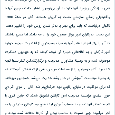
كمي با زندگي روزمرة آنها دارد به آن بي‌توجهي نشان دادند، چون آنها با
واقعيتهاي زندگي سازماني دست به گريبان هستند. آنان در دهة 1980
ناگهان درنيافتند كه بايد براي بهتر يا بدتر شدن روش خود را تغيير دهند.
اين دست اندركاران امور روال معمول خود را ادامه دادند اما سعي داشتند
كه آن را بهتر انجام دهند. آنها به طيف وسيعتري از انتشارات موجود دربارة
امور كاركنان و به اطلاعاتي دربارة آن توجه كردند كه به «بهترين عملكرد»
موصوف شده و به وسيلة مشاوران مديريت و برگزاركنندگان كنفرانسها تهيه
شده بود. آنان درسهايي را از مطالعات موردي ناشي از تحقيقاتي آموختند كه
به وسيلة مؤسسات آموزشي در حال رشد هدايت مي‌شد. همچنين دريافتند
كه براي موفقيت در دنياي رقابتي بايد حرفه‌اي‌تر شد. آنان از سوي افرادي
چون اعضاي مؤسسة مديريت امور كاركنان تشويق شدند كه چنين كاري را
انجام دهند. آنها ضمن به حساب آوردن ايده هاي نو، كارهاي جديدي را به
اجرا درآورند چون نسبت به مناسب بودن آن كارها متقاعد شده بودند و