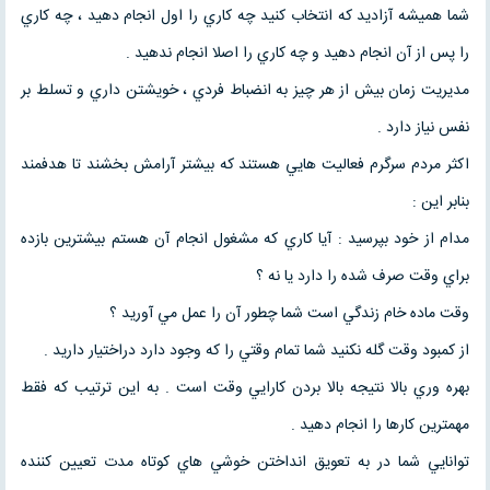
شما هميشه آزاديد که انتخاب کنيد چه کاري را اول انجام دهيد ، چه کاري
را پس از آن انجام دهيد و چه کاري را اصلا انجام ندهيد .
مديريت زمان بيش از هر چيز به انضباط فردي ، خويشتن داري و تسلط بر
نفس نياز دارد .
اکثر مردم سرگرم فعاليت هايي هستند که بيشتر آرامش بخشند تا هدفمند
بنابر اين :
مدام از خود بپرسيد : آيا کاري که مشغول انجام آن هستم بيشترين بازده
براي وقت صرف شده را دارد يا نه ؟
وقت ماده خام زندگي است شما چطور آن را عمل مي آوريد ؟
از کمبود وقت گله نکنيد شما تمام وقتي را که وجود دارد دراختيار داريد .
بهره وري بالا نتيجه بالا بردن کارايي وقت است . به اين ترتيب که فقط
مهمترين کارها را انجام دهيد .
توانايي شما در به تعويق انداختن خوشي هاي کوتاه مدت تعيين کننده