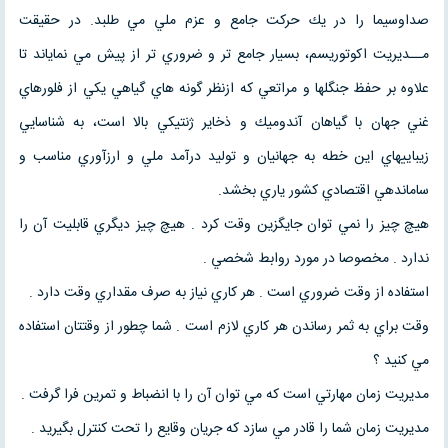
صداوسيما را در يك حركت جامع و عزم ملي مي طلبد. در حقيقت
مــديريت اكوتوريسم، بسيار جامع تر و ضروري تر از پيش مي نماياند تا
علاوه بر حفظ جنگلها و مراتعي كه ازنظر گونه هاي گياهي يكي از فلورهاي
غني جهان با گياهان آندوميك و ذخاير ژنتيكي بالا است، به شناسايي
زيباييهاي اين خطه به جهانيان و توليد درآمد ملي و ارزآوري مناسب و
ساماندهي اقتصادي كشور ياري بخشد.
هيچ چيز را نمي توان جايگزين وقت کرد . هيچ چيز ديگري قابليت آن را
ندارد . مخصوصا در مورد روابط شخصي .
استفاده از وقت ضروري است . هر کاري نياز به صرف مقداري وقت دارد .
وقت براي به ثمر رساندن هر کاري لازم است . شما چطور از وقتتان استفاده
مي کنيد ؟
مديريت زمان مهارتي است که مي توان آن را با انضباط و تمرين فرا گرفت .
مديريت زمان شما را قادر مي سازد که جريان وقايع را تحت کنترل بگيريد .