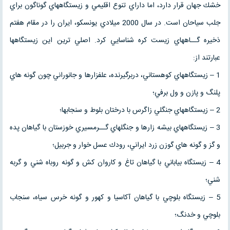
خشك جهان قرار دارد، اما داراي تنوع اقليمي و زيستگاههاي گوناگون براي
جلب سياحان است. در سال 2000 ميلادي يونسكو، ايران را در مقام هفتم
ذخيره گــاههاي زيست كره شناسايي كرد. اصلي ترين اين زيستگاهها
عبارتند از:
1 – زيستگاههاي كوهستاني، دربرگيرنده، علفزارها و جانوراني چون گونه هاي
پلنگ و پازن و ول برفي؛
2 – زيستگاههاي جنگلي زاگرس با درختان بلوط و سنجابها؛
3 – زيستگاههاي بيشه زارها و جنگلهاي گــرمسيري خوزستان با گياهان پده
و گز و گونه هاي گوزن زرد ايراني، رودك عسل خوار و جربيل؛
4 – زيستگاه بياباني با گياهان تاغ و كاروان كش و گونه روباه شني و گربه
شني؛
5 – زيستگاه بلوچي با گياهان آكاسيا و كهور و گونه خرس سياه، سنجاب
بلوچي و خدنگ؛