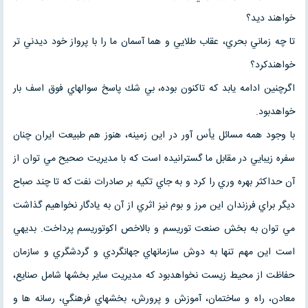
خواهند ديد؟
تا چه زماني بحري، عقاب طلايي و هما آسمان ما را با پرواز خود ديدني تر
خواهندكرد؟
اگرچنين ادامه يابد كه تاكنون بوده، بي شك پاسخ سوالهاي فوق اسف بار
خواهدبود.
با وجود همه مسائل يأس آور در اين زمينه، هنوز هم طبيعت ايران چنان
سفره زيبايي در مقابل ما گسترانيده است كه با مديريت صحيح مي توان از
آن حداكثر بهره وري را كرد و به جاي تكيه بر صادرات نفت كه تا چند صباح
ديگر براي فرزندان اين مرز و بوم نيز اثري از آن به يادگار نخواهيم گذاشت
مي توان به بخش صنعت توريسم و بالاخص اكوتوريسم پرداخت. بديهي
است اين مهم تنها به دوش سازمانهاي جهانگردي و گردشگري و سازمان
حفاظت از محيط زيست نخواهدبود كه مديريت ساير بخشها شامل صنايع،
معادن، راه و ساختمان، آموزش و پرورش، بخشهاي فرهنگي، رسانه ها و