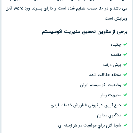
می باشد و در 37 صفحه تنظیم شده است و دارای پسوند ورد word قابل
ویرایش است
برخی از عناوین تحقیق مديريت اكوسيستم
چکیده
مقدمه
پيش درآمد
منطقه حفاظت شده
وضعيت اكوسيستم ايران
مديريت زمان
جمع آوري هر ثروتي با فروش خدمات فردي
يادگيري مداوم
شرط لازم براي موفقيت در هر زمينه اي