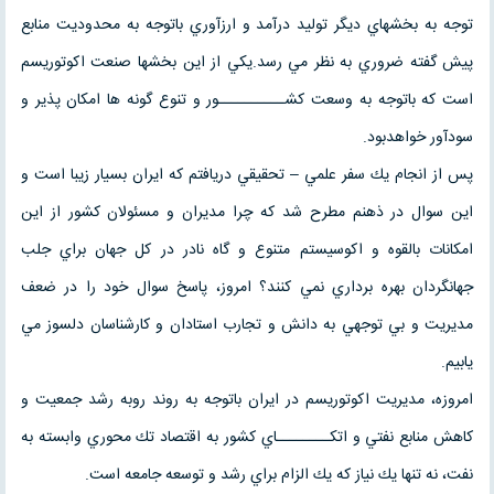
توجه به بخشهاي ديگر توليد درآمد و ارزآوري باتوجه به محدوديت منابع
پيش گفته ضروري به نظر مي رسد.يكي از اين بخشها صنعت اكوتوريسم
است كه باتوجه به وسعت كشــــــــــور و تنوع گونه ها امكان پذير و
سودآور خواهدبود.
پس از انجام يك سفر علمي – تحقيقي دريافتم كه ايران بسيار زيبا است و
اين سوال در ذهنم مطرح شد كه چرا مديران و مسئولان كشور از اين
امكانات بالقوه و اكوسيستم متنوع و گاه نادر در كل جهان براي جلب
جهانگردان بهره برداري نمي كنند؟ امروز، پاسخ سوال خود را در ضعف
مديريت و بي توجهي به دانش و تجارب استادان و كارشناسان دلسوز مي
يابيم.
امروزه، مديريت اكوتوريسم در ايران باتوجه به روند روبه رشد جمعيت و
كاهش منابع نفتي و اتكــــــــاي كشور به اقتصاد تك محوري وابسته به
نفت، نه تنها يك نياز كه يك الزام براي رشد و توسعه جامعه است.