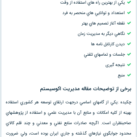
يکي از بهترين راه هاي استفاده از وقت
استعداد و توانايي هاي منحصر به فرد
نقطه آغاز تصميم هاي بهتر
نگاهي ديگر به مديريت زمان
ديدن كارتابل نامه ها
جلسات و تماسهاي تلفني
نتیجه گیری
منبع
برخی از توضیحات مقاله مديريت اكوسيستم
چكيده :يكي از گامهاي اساسي درجهت ارتقاي توسعه هر كشوري استفاده
بهينه از كليه امكانات و منابع آن با مديريت علمي و استفاده از پژوهشهاي
صاحبنظران است. اگرچه صادرات منابع نفتي و معدني و چند قلم كالاي
محدود جوابگوي نيازهاي گذشته و جاري ايران بوده است، ولي ضرورت