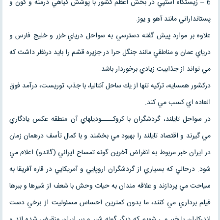
6 – زيستگاه استپي در بخش اعظم كشور با پوشش گياهي درمنه و گون و
پستانداراني مانند آهو و يوز.
علاوه بر موارد پيش گفته دسترسي به سواحل درياي خزر و خليج فارس و
درياي عمان و مناطقي مانند جنگل حرا در جزيره قشم را بايد درنظر داشت كه
مي تواند از جذابيت زيادي برخوردار باشد.
دركشور همسايه، تركيه تنها از يك ساحل آنتاليا، با جذب توريست، درآمد فوق
العاده اي كسب مي كند.
در سواحل تايلند، گردشگران با كروكــــوديلهاي آن منطقه عكس يادگاري
مي گيرند و اقتصاد تايلند را بهبود مي بخشند و با كمال تأسف درهمان زمان
در ايران خبر مربوط به انقراض آخرين گونه تمساح ايراني (گاندو) اعلام مي
شود. درحالي كه بسياري از گردشگران اروپايي و آمريكايي در قاره آفريقا به
سياحت مي پردازند و علاقه مندان به حيات وحش با شعف از شيرها و ببرها
فيلم برداري مي كنند، ما بدون كمترين احساس مسئوليت از برخي دست
اندركاران با خبر مي شويم كه ديگر گونه شير و ببر ايران منقرض شده اند و