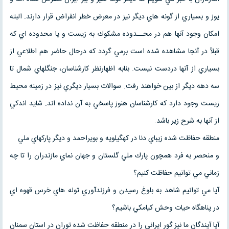
يوز و بسياري از گونه هاي ديگر نيز در معرض خطر انقراض قرار دارند. البته
امكان وجود آنها هم در محــدوده مشكوك به زيست و يا محدوده اي كه
قبلاً در آنجا مشاهده شده است برمي گردد كه درحال حاضر هم اطلاعي از
بسياري از آنها دردست نيست. بنابه اظهارنظر كارشناسان، جنگلهاي شمال تا
سه دهه ديگر از بين خواهند رفت. سوالات بسيار ديگري نيز در زمينه محيط
زيست وجود دارد كه كارشناسان هنوز پاسخي به آن نداده اند. شايد اندكي
از آنها به شرح زير باشد.
منطقه حفاظت شده زيباي دنا در كهگيلويه و بويراحمد و ديگر پاركهاي ملي
و منحصر به فرد همچون پارك ملي گلستان و جهان نماي مازندران را تا چه
زماني مي توانيم حفاظت كنيم؟
آيا مي توانيم شاهد به بلوغ رسيدن و فرزندآوري توله هاي خرس قهوه اي
در پناهگاه حيات وحش كيامكي باشيم؟
آيا آيندگان ما نيز گور ايراني را در منطقه حفاظت شده توران در استان سمنان