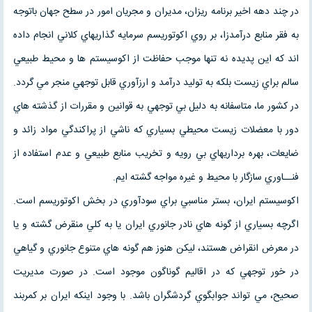
در چند دهه اخير برنامه ريزان، مديران و مجريان امور در سطح جهان باتوجه
به فقر منابع درآمدزا، بر روي اكوتوريسم سرمايه گذاريهاي كلاني انجام داده
اند كه اين پديده نه تنها موجب حفاظت از اكوسيستم ها و محيط طبيعي
سالم براي زيست بلكه به توليد درآمد و ارزآوري قابل توجهي منجر مي گردد.
در كشور ما، متاسفانه به دليل بي توجهي به قوانين و مقررات از گذشته هاي
دور با معضلات زيست محيطي بسياري كه ناشي از پراكندگي مواد زائد و
ضايعات، بهره برداريهاي بي رويه و تخريب منابع طبيعي و عدم استفاده از
فنــاوري سازگار با محيط و غيره مواجه گشته ايم.
اكوسيستم ايران، بستر مناسبي براي سودآوري در بخش اكوتوريسم است.
اگرچه بسياري از گونه هاي نادر جانوري ايران يا به كلي منقرض گشته و يا
در معرض انقراض هستند، ليكن هنوز هم گونه هاي متنوع جانوري و گياهي
در خور توجهي كه در اقاليم گوناگون موجود است. در صورت مديريت
صحيح، مي تواند جوابگوي گردشگران باشد. با وجود اينكه ايران بر كمربند