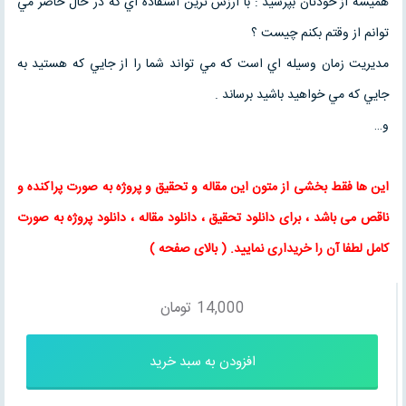
هميشه از خودتان بپرسيد : با ارزش ترين استفاده اي که در حال حاضر مي
توانم از وقتم بکنم چيست ؟
مديريت زمان وسيله اي است که مي تواند شما را از جايي که هستيد به
جايي که مي خواهيد باشيد برساند .
و…
این ها فقط بخشی از متون این
مقاله
و
تحقیق
و پروژه به صورت پراکنده و
ناقص می باشد ، برای
دانلود تحقیق
،
دانلود مقاله
، دانلود پروژه به صورت
کامل لطفا آن را خریداری نمایید
. (
بالای صفحه
)
14,000
تومان
افزودن به سبد خرید