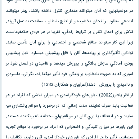
كه زندگي آنان را تحت تاثير قرار مي­دهند، اعمال كنترل نمايند. با اعمال نفوذ
در موقعيت­هايي كه آنان مي­توانند مقداري كنترل داشته باشند، بهتر مي­توانند
آينده­ي مطلوب را تحقق بخشيده و از نتايج نامطلوب ممانعت به عمل آورند.
تلاش براي اعمال كنترل بر شرايط زندگي، تقريبا بر هر فردي حكمفرماست،
زيرا اين كار مي­تواند منافع شخصي و اجتماعي را براي آنان تأمين نمايد.
توانايي تأثيرگذاري بر پيامدها، آنان را قابل پيش­بيني مي­سازد. قابل پيش­بيني
بودن، آمادگي سازش يافتگي را پرورش مي­دهد و نااميدي در اعمال نفوذ بر
اموري كه به صورت نامطلوب بر زندگي فرد تأثير مي­گذارند، نگراني، دلسردي
و نااميدي را پرورش دهد(اعرابيان و همكاران،1383).
از نظر پاجارز(2002) ، باورهاي خودكارآمدي در ميزان تلاشي كه افراد در هر
فعاليت بايد صرف نمايند، مدت زماني كه در برخورد با موانع پافشاري مي­
نمايند و در انعطاف پذيري آنان در موقعيت­هاي مختلف، تعيين­كننده هستند.
اين باورها در ميزان تنيدگي و اضطرابي كه افراد در برخورد با موانع تجربه
مي­نمايند، تأثير دارد. افرادي كه باورهاي خودكارآمدي قوي دارند، تكاليف را