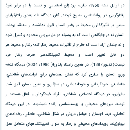
در اوايل دهه 1960، نظريه پردازان اجتماعي و تقليد را در برابر نفوذ
رفتارگرايي در روانشناسي مطرح كردند. آنان ديدگاه تك بعدي رفتارگرايان
مبتني بر تأثيرگذاري محيط بر رفتار انسان قبول نداشتند و معتقد بودند،
انسان نه در جايگاهي است كه به وسيله عوامل بيروني محدود و كنترل شود
و نه چندان آزاد است كه خارج از تأثيرات محيط رفتار كند؛ رفتار و محيط هر
دو قابل تغيير است و محيط تعيين­كننده­ی صرف رفتار فرد
نيست(كديور،1387). در همين راستا، بندورا( 1986، 2004) ديدگاه كنش­
وري انسان را مطرح كرد كه نقش عمده­اي براي فرايندهاي شناختي،
جانشيني، خودگرداني و خودانديشي در سازگاري و تغيير انسان قايل شد.
بنابراين، در ديدگاه اجتماعي- شناختي، افراد خودگردان و فعال هستند و
توسط نيروهاي محيطي يا زيست­شناسي رانده نمی­شوند. در اين ديدگاه
تعاملي، فرد، اجتماع و عوامل دروني در شكل شناختي، عاطفي، رخدادهاي
بيولوژيك، رويدادهاي محيطي و رفتار به عنوان تعيين­كننده­هاي متعامل عمل