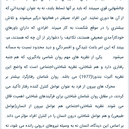
چالش­هايي قوي مي­بينند كه بايد بر آن­ها تسلط يابند، نه به عنوان تهديداتي كه
از آن ها دوري نمايند. اين افراد عميق­تر در فعاليت­ها درگير مي­شوند و تلاش
بيشتري را در موقع شكست به كار مي­برند. افرادي كه داراي باورهاي
خودكارآمدي ضعيفي هستند، تكاليف را دشوارتر از آن چه كه هستند، مي­
بينند كه اين امر باعث تنيدگي و افسردگي و ديد محدود نسبت به مسأله
مي­شود. یکی از نظریه های مهم روان شناسی یادگیری، که هم جنبه
رفتاری دارد و هم شناختی، نظریه شناختی-اجتماعی است که واضع این
نظریه آلبرت بندورا(1977) می باشد. روان شناسان رفتارگرا، بیشتر بر
محرک های بیرون از فرد به عنوان عوامل کنترل کننده رفتار تأکید می
کردند، در مقابل روان شناسان شناختی برای فرآیندهای شناختی اهمیت قائل
می شوند. نظریه شناختی-اجتماعی هم عوامل بیرون از انسان(عوامل
طبیعی) و هم عوامل شناختی درون انسان را در کنترل افراد مؤثر می داند.
بر اساس این دیدگاه، انسان نه به وسیله نیروهای درونی رانده می شود، نه