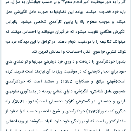
كار را به طور موفقيت آميز انجام دهم؟” و بر حسب جوابشان به سؤال، در
باره خود قضاوت مي­كنند. پيامد اين قضاوت­ها به صورت عامل انگيزشي عمل
مي­كند و موجب سطوح بالا يا پايين كارآمدي شخصي مي­شود. بنابراين
انگيزش هنگامي تقويت مي­شود كه فراگيران مي­توانند يا احساس مي­كنند كه
مي­توانند تكاليف را با موفقيت انجام دهند. در توافق با اين ديدگاه فرد مي­
تواند كنترلي فراسوي افكار، احساسات و اعمالش تمرين كند.
بندورا خودكارآمدي را دريافت و داوري فرد درباره­ي مهارت­ها و توانمندي هاي
خود براي انجام كارهايي كه در موقعيت ويژه به آن نيازمند است تعريف كرده
است(شهني ييلاق و همكاران، 1382) و معتقد است كه خودكارآمدي
همچون عامل شناختي- انگيزشي، داراي نقشي پرمايه در پديدآوري تفاوت­هاي
فردي و جنسيتي در گستره­ي كاركرد تحصيلي است(بندورا، 2001). راه
ديگري كه بندورا(1995) خودكارآمدي را شرح داده، بر حسب ادراك فرد از
مقدار كنترلي است كه او بر زندگي خود دارد، افراد مي­كوشند بر رويدادهايي