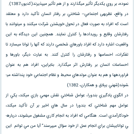
نموده، بر روي يكديگر تأثير مي­گذارند و از هم تأثير مي­پذيرند(كديور،1387).
در واقع، نظريه­ی اجتماعي– شناختي بر رفتار انسان تأكيد دارد و معتقد
است كه افراد به صورت فعال در تحول خويشتن شركت مي­كنند و مي­توانند با
رفتارشان وقايع و رويدادها را كنترل نمايند. همچنين اين ديدگاه به اين
واقعيت اشاره دارد كه افراد باورهاي شخصي دارند كه آن­ها را توانا مي­سازد تا
تفكرات، احساس­ها و رفتارشان را كنترل كنند. به عبارت ديگر، باورها و
احساسات انسان بر رفتارش اثر مي­گذارد. بنابراين، افراد هم به عنوان
فراورده­ها و هم به عنوان مولدهاي محيط و نظام اجتماعي خود پنداشته مي­
شوند(شهني ييلاق و همكاران، 1382)
در الگوي يادگيري بندورا، عوامل شناختي نقش مهمي بازي مي­كند، يكي از
عوامل مهم شناختي كه بندورا در سال هاي اخير بر آن تأكيد مي­كند،
خودكارآمدي است. هنگامي كه افراد به انجام كاري مشغول مي­شوند، درباره­
ي توانايي­شان براي انجام عمل از خود سؤال مي­پرسند” آيا من مي توانم اين